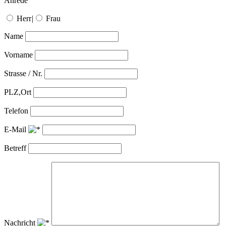
Anrede
Herr
|
Frau
Name
Vorname
Strasse / Nr.
PLZ,Ort
Telefon
E-Mail
Betreff
Nachricht