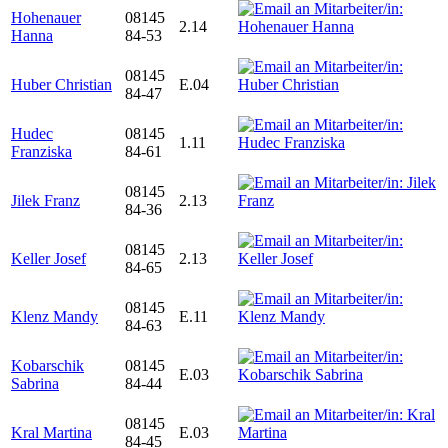
Hohenauer
08145
2.14
Hanna
84-53
08145
Huber Christian
E.04
84-47
Hudec
08145
1.11
Franziska
84-61
08145
Jilek Franz
2.13
84-36
08145
Keller Josef
2.13
84-65
08145
Klenz Mandy
E.11
84-63
Kobarschik
08145
E.03
Sabrina
84-44
08145
Kral Martina
E.03
84-45