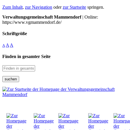
Zum Inhalt
,
zur Navigation
oder
zur Startseite
springen.
Verwaltungsgemeinschaft Mammendorf
| Online:
https://www.vgmammendorf.de/
Schriftgröße
A
A
A
Finden in gesamter Seite
suchen