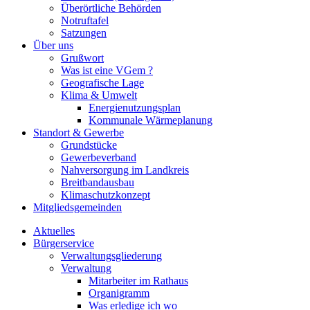
Überörtliche Behörden
Notruftafel
Satzungen
Über uns
Grußwort
Was ist eine VGem ?
Geografische Lage
Klima & Umwelt
Energienutzungsplan
Kommunale Wärmeplanung
Standort & Gewerbe
Grundstücke
Gewerbeverband
Nahversorgung im Landkreis
Breitbandausbau
Klimaschutzkonzept
Mitgliedsgemeinden
Aktuelles
Bürgerservice
Verwaltungsgliederung
Verwaltung
Mitarbeiter im Rathaus
Organigramm
Was erledige ich wo