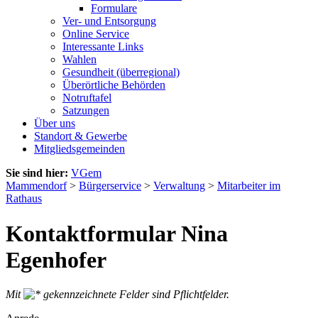
Formulare
Ver- und Entsorgung
Online Service
Interessante Links
Wahlen
Gesundheit (überregional)
Überörtliche Behörden
Notruftafel
Satzungen
Über uns
Standort & Gewerbe
Mitgliedsgemeinden
Sie sind hier:
VGem
Mammendorf
>
Bürgerservice
>
Verwaltung
>
Mitarbeiter im
Rathaus
Kontaktformular Nina
Egenhofer
Mit
gekennzeichnete Felder sind Pflichtfelder.