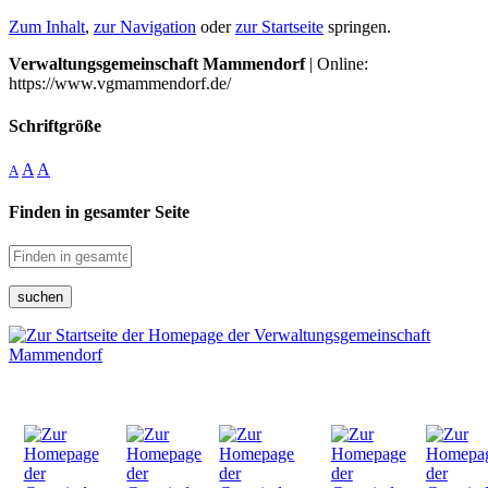
Zum Inhalt
,
zur Navigation
oder
zur Startseite
springen.
Verwaltungsgemeinschaft Mammendorf
| Online:
https://www.vgmammendorf.de/
Schriftgröße
A
A
A
Finden in gesamter Seite
suchen