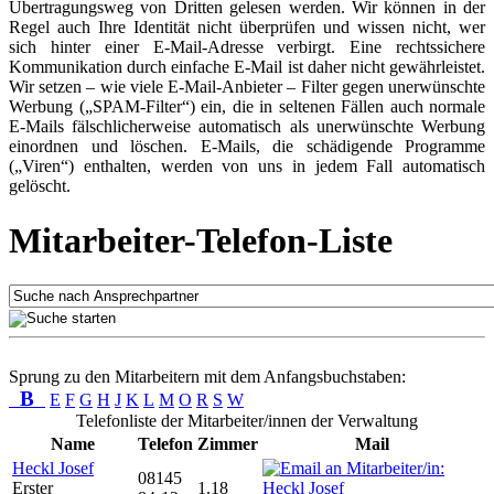
Übertragungsweg von Dritten gelesen werden. Wir können in der
Regel auch Ihre Identität nicht überprüfen und wissen nicht, wer
sich hinter einer E-Mail-Adresse verbirgt. Eine rechtssichere
Kommunikation durch einfache E-Mail ist daher nicht gewährleistet.
Wir setzen – wie viele E-Mail-Anbieter – Filter gegen unerwünschte
Werbung („SPAM-Filter“) ein, die in seltenen Fällen auch normale
E-Mails fälschlicherweise automatisch als unerwünschte Werbung
einordnen und löschen. E-Mails, die schädigende Programme
(„Viren“) enthalten, werden von uns in jedem Fall automatisch
gelöscht.
Mitarbeiter-Telefon-Liste
Sprung zu den Mitarbeitern mit dem Anfangsbuchstaben:
B
E
F
G
H
J
K
L
M
O
R
S
W
Telefonliste der Mitarbeiter/innen der Verwaltung
Name
Telefon
Zimmer
Mail
Heckl Josef
08145
Erster
1.18