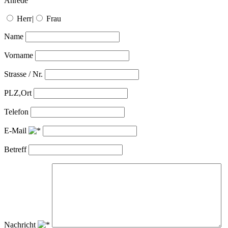
Anrede
Herr
|
Frau
Name
Vorname
Strasse / Nr.
PLZ,Ort
Telefon
E-Mail
Betreff
Nachricht