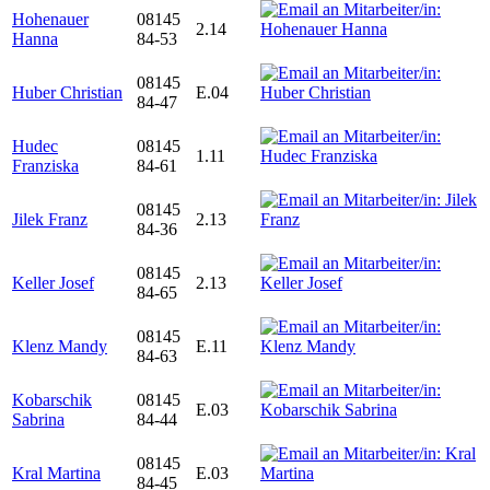
Hohenauer
08145
2.14
Hanna
84-53
08145
Huber Christian
E.04
84-47
Hudec
08145
1.11
Franziska
84-61
08145
Jilek Franz
2.13
84-36
08145
Keller Josef
2.13
84-65
08145
Klenz Mandy
E.11
84-63
Kobarschik
08145
E.03
Sabrina
84-44
08145
Kral Martina
E.03
84-45