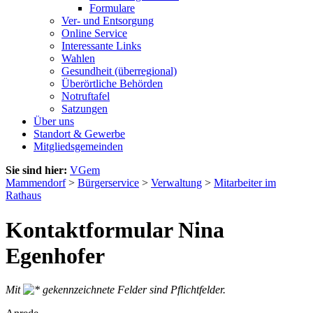
Formulare
Ver- und Entsorgung
Online Service
Interessante Links
Wahlen
Gesundheit (überregional)
Überörtliche Behörden
Notruftafel
Satzungen
Über uns
Standort & Gewerbe
Mitgliedsgemeinden
Sie sind hier:
VGem
Mammendorf
>
Bürgerservice
>
Verwaltung
>
Mitarbeiter im
Rathaus
Kontaktformular Nina
Egenhofer
Mit
gekennzeichnete Felder sind Pflichtfelder.