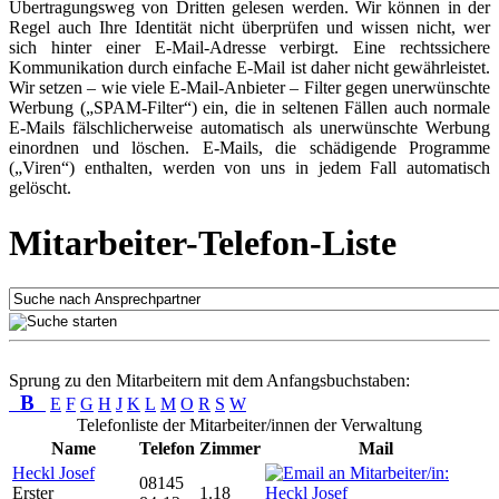
Übertragungsweg von Dritten gelesen werden. Wir können in der
Regel auch Ihre Identität nicht überprüfen und wissen nicht, wer
sich hinter einer E-Mail-Adresse verbirgt. Eine rechtssichere
Kommunikation durch einfache E-Mail ist daher nicht gewährleistet.
Wir setzen – wie viele E-Mail-Anbieter – Filter gegen unerwünschte
Werbung („SPAM-Filter“) ein, die in seltenen Fällen auch normale
E-Mails fälschlicherweise automatisch als unerwünschte Werbung
einordnen und löschen. E-Mails, die schädigende Programme
(„Viren“) enthalten, werden von uns in jedem Fall automatisch
gelöscht.
Mitarbeiter-Telefon-Liste
Sprung zu den Mitarbeitern mit dem Anfangsbuchstaben:
B
E
F
G
H
J
K
L
M
O
R
S
W
Telefonliste der Mitarbeiter/innen der Verwaltung
Name
Telefon
Zimmer
Mail
Heckl Josef
08145
Erster
1.18