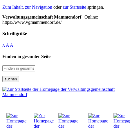
Zum Inhalt
,
zur Navigation
oder
zur Startseite
springen.
Verwaltungsgemeinschaft Mammendorf
| Online:
https://www.vgmammendorf.de/
Schriftgröße
A
A
A
Finden in gesamter Seite
suchen