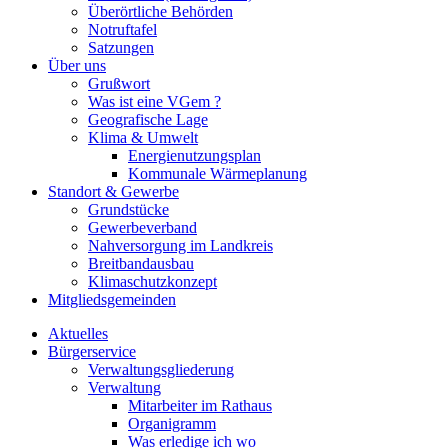
Überörtliche Behörden
Notruftafel
Satzungen
Über uns
Grußwort
Was ist eine VGem ?
Geografische Lage
Klima & Umwelt
Energienutzungsplan
Kommunale Wärmeplanung
Standort & Gewerbe
Grundstücke
Gewerbeverband
Nahversorgung im Landkreis
Breitbandausbau
Klimaschutzkonzept
Mitgliedsgemeinden
Aktuelles
Bürgerservice
Verwaltungsgliederung
Verwaltung
Mitarbeiter im Rathaus
Organigramm
Was erledige ich wo