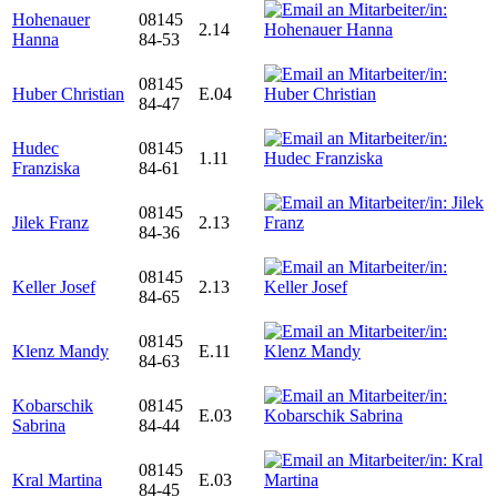
Hohenauer
08145
2.14
Hanna
84-53
08145
Huber Christian
E.04
84-47
Hudec
08145
1.11
Franziska
84-61
08145
Jilek Franz
2.13
84-36
08145
Keller Josef
2.13
84-65
08145
Klenz Mandy
E.11
84-63
Kobarschik
08145
E.03
Sabrina
84-44
08145
Kral Martina
E.03
84-45