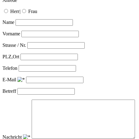
Anrede
Herr
|
Frau
Name
Vorname
Strasse / Nr.
PLZ,Ort
Telefon
E-Mail
Betreff
Nachricht