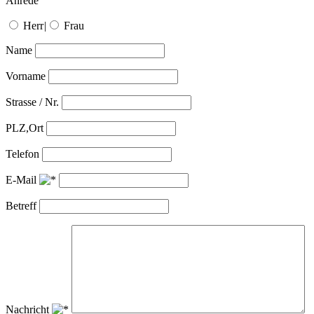
Anrede
Herr
|
Frau
Name
Vorname
Strasse / Nr.
PLZ,Ort
Telefon
E-Mail
Betreff
Nachricht