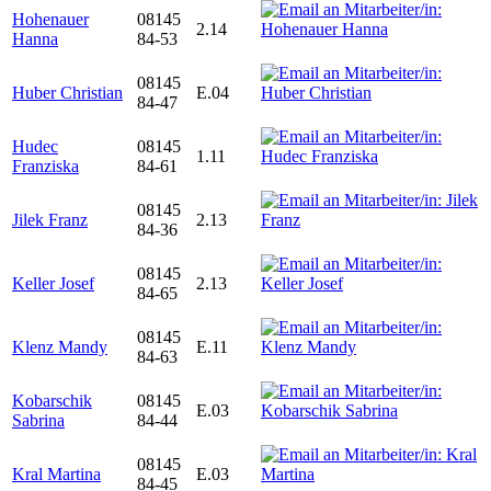
Hohenauer
08145
2.14
Hanna
84-53
08145
Huber Christian
E.04
84-47
Hudec
08145
1.11
Franziska
84-61
08145
Jilek Franz
2.13
84-36
08145
Keller Josef
2.13
84-65
08145
Klenz Mandy
E.11
84-63
Kobarschik
08145
E.03
Sabrina
84-44
08145
Kral Martina
E.03
84-45