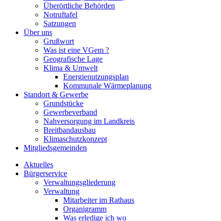
Überörtliche Behörden
Notruftafel
Satzungen
Über uns
Grußwort
Was ist eine VGem ?
Geografische Lage
Klima & Umwelt
Energienutzungsplan
Kommunale Wärmeplanung
Standort & Gewerbe
Grundstücke
Gewerbeverband
Nahversorgung im Landkreis
Breitbandausbau
Klimaschutzkonzept
Mitgliedsgemeinden
Aktuelles
Bürgerservice
Verwaltungsgliederung
Verwaltung
Mitarbeiter im Rathaus
Organigramm
Was erledige ich wo