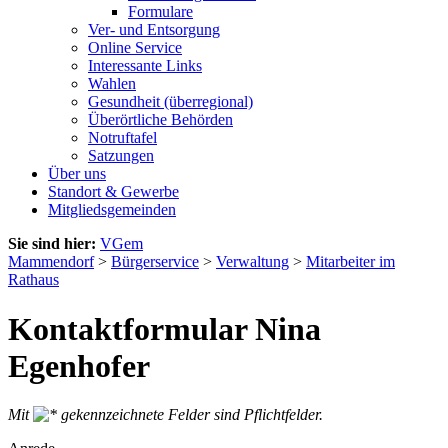
Formulare
Ver- und Entsorgung
Online Service
Interessante Links
Wahlen
Gesundheit (überregional)
Überörtliche Behörden
Notruftafel
Satzungen
Über uns
Standort & Gewerbe
Mitgliedsgemeinden
Sie sind hier:
VGem
Mammendorf
>
Bürgerservice
>
Verwaltung
>
Mitarbeiter im
Rathaus
Kontaktformular Nina
Egenhofer
Mit
gekennzeichnete Felder sind Pflichtfelder.