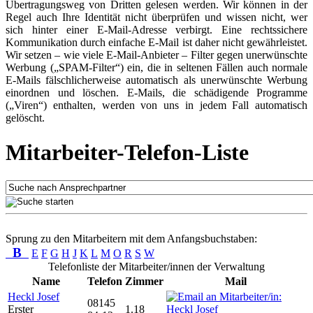
Übertragungsweg von Dritten gelesen werden. Wir können in der
Regel auch Ihre Identität nicht überprüfen und wissen nicht, wer
sich hinter einer E-Mail-Adresse verbirgt. Eine rechtssichere
Kommunikation durch einfache E-Mail ist daher nicht gewährleistet.
Wir setzen – wie viele E-Mail-Anbieter – Filter gegen unerwünschte
Werbung („SPAM-Filter“) ein, die in seltenen Fällen auch normale
E-Mails fälschlicherweise automatisch als unerwünschte Werbung
einordnen und löschen. E-Mails, die schädigende Programme
(„Viren“) enthalten, werden von uns in jedem Fall automatisch
gelöscht.
Mitarbeiter-Telefon-Liste
Sprung zu den Mitarbeitern mit dem Anfangsbuchstaben:
B
E
F
G
H
J
K
L
M
O
R
S
W
Telefonliste der Mitarbeiter/innen der Verwaltung
Name
Telefon
Zimmer
Mail
Heckl Josef
08145
Erster
1.18