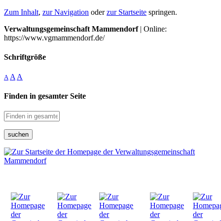
Zum Inhalt
,
zur Navigation
oder
zur Startseite
springen.
Verwaltungsgemeinschaft Mammendorf
| Online:
https://www.vgmammendorf.de/
Schriftgröße
A
A
A
Finden in gesamter Seite
suchen