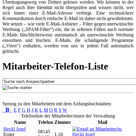
Übertragungsweg von Dritten gelesen werden. Wir können in der
Regel auch Ihre Identität nicht überprüfen und wissen nicht, wer
sich hinter einer E-Mail-Adresse verbirgt. Eine rechtssichere
Kommunikation durch einfache E-Mail ist daher nicht gewährleistet.
Wir setzen – wie viele E-Mail-Anbieter – Filter gegen unerwünschte
Werbung („SPAM-Filter“) ein, die in seltenen Fällen auch normale
E-Mails fälschlicherweise automatisch als unerwünschte Werbung
einordnen und löschen. E-Mails, die schädigende Programme
(„Viren“) enthalten, werden von uns in jedem Fall automatisch
gelöscht.
Mitarbeiter-Telefon-Liste
Sprung zu den Mitarbeitern mit dem Anfangsbuchstaben:
B
E
F
G
H
J
K
L
M
O
R
S
W
Telefonliste der Mitarbeiter/innen der Verwaltung
Name
Telefon
Zimmer
Mail
Heckl Josef
08145
Erster
1.18