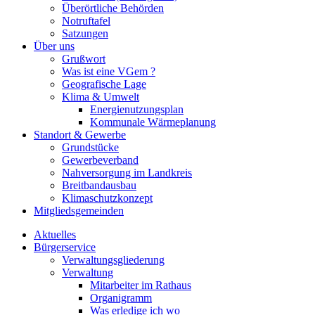
Überörtliche Behörden
Notruftafel
Satzungen
Über uns
Grußwort
Was ist eine VGem ?
Geografische Lage
Klima & Umwelt
Energienutzungsplan
Kommunale Wärmeplanung
Standort & Gewerbe
Grundstücke
Gewerbeverband
Nahversorgung im Landkreis
Breitbandausbau
Klimaschutzkonzept
Mitgliedsgemeinden
Aktuelles
Bürgerservice
Verwaltungsgliederung
Verwaltung
Mitarbeiter im Rathaus
Organigramm
Was erledige ich wo