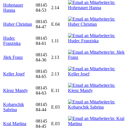
Hohenauer
08145
2.14
Hanna
84-53
08145
Huber Christian
E.04
84-47
Hudec
08145
1.11
Franziska
84-61
08145
Jilek Franz
2.13
84-36
08145
Keller Josef
2.13
84-65
08145
Klenz Mandy
E.11
84-63
Kobarschik
08145
E.03
Sabrina
84-44
08145
Kral Martina
E.03
84-45