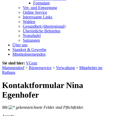
Formulare
Ver- und Entsorgung
Online Service
Interessante Links
Wahlen
Gesundheit (überregional)
Überörtliche Behörden
Notruftafel
Satzungen
Über uns
Standort & Gewerbe
Mitgliedsgemeinden
Sie sind hier:
VGem
Mammendorf
>
Bürgerservice
>
Verwaltung
>
Mitarbeiter im
Rathaus
Kontaktformular Nina
Egenhofer
Mit
gekennzeichnete Felder sind Pflichtfelder.