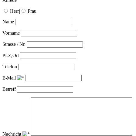
Anrede
Herr
|
Frau
Name
Vorname
Strasse / Nr.
PLZ,Ort
Telefon
E-Mail
Betreff
Nachricht