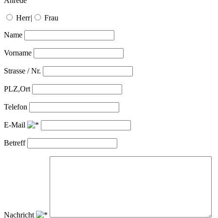
Anrede
Herr
|
Frau
Name
Vorname
Strasse / Nr.
PLZ,Ort
Telefon
E-Mail
Betreff
Nachricht