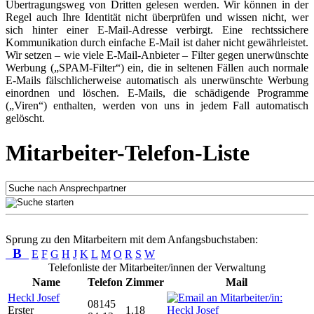
Übertragungsweg von Dritten gelesen werden. Wir können in der
Regel auch Ihre Identität nicht überprüfen und wissen nicht, wer
sich hinter einer E-Mail-Adresse verbirgt. Eine rechtssichere
Kommunikation durch einfache E-Mail ist daher nicht gewährleistet.
Wir setzen – wie viele E-Mail-Anbieter – Filter gegen unerwünschte
Werbung („SPAM-Filter“) ein, die in seltenen Fällen auch normale
E-Mails fälschlicherweise automatisch als unerwünschte Werbung
einordnen und löschen. E-Mails, die schädigende Programme
(„Viren“) enthalten, werden von uns in jedem Fall automatisch
gelöscht.
Mitarbeiter-Telefon-Liste
Sprung zu den Mitarbeitern mit dem Anfangsbuchstaben:
B
E
F
G
H
J
K
L
M
O
R
S
W
Telefonliste der Mitarbeiter/innen der Verwaltung
Name
Telefon
Zimmer
Mail
Heckl Josef
08145
Erster
1.18