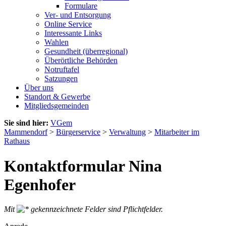
Formulare
Ver- und Entsorgung
Online Service
Interessante Links
Wahlen
Gesundheit (überregional)
Überörtliche Behörden
Notruftafel
Satzungen
Über uns
Standort & Gewerbe
Mitgliedsgemeinden
Sie sind hier:
VGem
Mammendorf
>
Bürgerservice
>
Verwaltung
>
Mitarbeiter im
Rathaus
Kontaktformular Nina
Egenhofer
Mit
gekennzeichnete Felder sind Pflichtfelder.