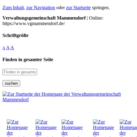
Zum Inhalt
,
zur Navigation
oder
zur Startseite
springen.
Verwaltungsgemeinschaft Mammendorf
| Online:
https://www.vgmammendorf.de/
Schriftgröße
A
A
A
Finden in gesamter Seite
suchen