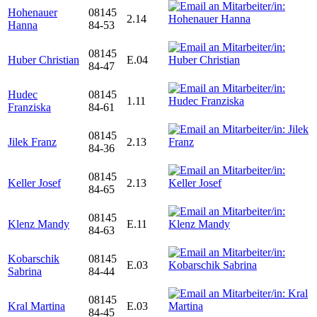
Hohenauer
08145
2.14
Hanna
84-53
08145
Huber Christian
E.04
84-47
Hudec
08145
1.11
Franziska
84-61
08145
Jilek Franz
2.13
84-36
08145
Keller Josef
2.13
84-65
08145
Klenz Mandy
E.11
84-63
Kobarschik
08145
E.03
Sabrina
84-44
08145
Kral Martina
E.03
84-45