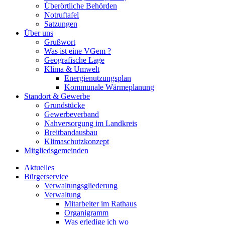
Überörtliche Behörden
Notruftafel
Satzungen
Über uns
Grußwort
Was ist eine VGem ?
Geografische Lage
Klima & Umwelt
Energienutzungsplan
Kommunale Wärmeplanung
Standort & Gewerbe
Grundstücke
Gewerbeverband
Nahversorgung im Landkreis
Breitbandausbau
Klimaschutzkonzept
Mitgliedsgemeinden
Aktuelles
Bürgerservice
Verwaltungsgliederung
Verwaltung
Mitarbeiter im Rathaus
Organigramm
Was erledige ich wo