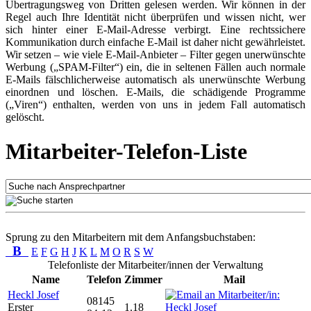
Übertragungsweg von Dritten gelesen werden. Wir können in der
Regel auch Ihre Identität nicht überprüfen und wissen nicht, wer
sich hinter einer E-Mail-Adresse verbirgt. Eine rechtssichere
Kommunikation durch einfache E-Mail ist daher nicht gewährleistet.
Wir setzen – wie viele E-Mail-Anbieter – Filter gegen unerwünschte
Werbung („SPAM-Filter“) ein, die in seltenen Fällen auch normale
E-Mails fälschlicherweise automatisch als unerwünschte Werbung
einordnen und löschen. E-Mails, die schädigende Programme
(„Viren“) enthalten, werden von uns in jedem Fall automatisch
gelöscht.
Mitarbeiter-Telefon-Liste
Sprung zu den Mitarbeitern mit dem Anfangsbuchstaben:
B
E
F
G
H
J
K
L
M
O
R
S
W
Telefonliste der Mitarbeiter/innen der Verwaltung
Name
Telefon
Zimmer
Mail
Heckl Josef
08145
Erster
1.18