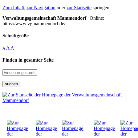
Zum Inhalt
,
zur Navigation
oder
zur Startseite
springen.
Verwaltungsgemeinschaft Mammendorf
| Online:
https://www.vgmammendorf.de/
Schriftgröße
A
A
A
Finden in gesamter Seite
suchen