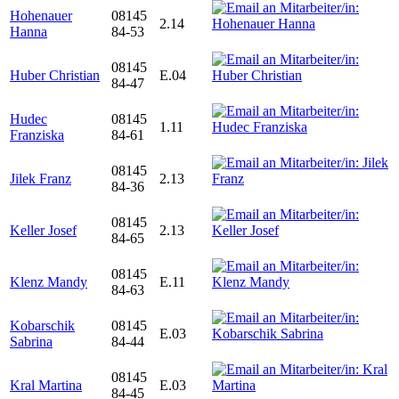
Hohenauer
08145
2.14
Hanna
84-53
08145
Huber Christian
E.04
84-47
Hudec
08145
1.11
Franziska
84-61
08145
Jilek Franz
2.13
84-36
08145
Keller Josef
2.13
84-65
08145
Klenz Mandy
E.11
84-63
Kobarschik
08145
E.03
Sabrina
84-44
08145
Kral Martina
E.03
84-45