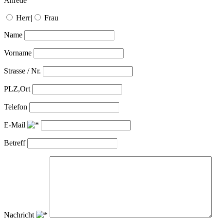
Anrede
Herr
|
Frau
Name
Vorname
Strasse / Nr.
PLZ,Ort
Telefon
E-Mail
Betreff
Nachricht