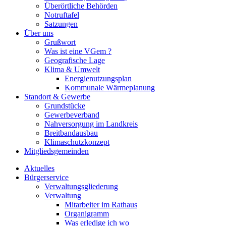
Überörtliche Behörden
Notruftafel
Satzungen
Über uns
Grußwort
Was ist eine VGem ?
Geografische Lage
Klima & Umwelt
Energienutzungsplan
Kommunale Wärmeplanung
Standort & Gewerbe
Grundstücke
Gewerbeverband
Nahversorgung im Landkreis
Breitbandausbau
Klimaschutzkonzept
Mitgliedsgemeinden
Aktuelles
Bürgerservice
Verwaltungsgliederung
Verwaltung
Mitarbeiter im Rathaus
Organigramm
Was erledige ich wo