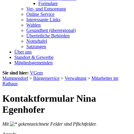
Formulare
Ver- und Entsorgung
Online Service
Interessante Links
Wahlen
Gesundheit (überregional)
Überörtliche Behörden
Notruftafel
Satzungen
Über uns
Standort & Gewerbe
Mitgliedsgemeinden
Sie sind hier:
VGem
Mammendorf
>
Bürgerservice
>
Verwaltung
>
Mitarbeiter im
Rathaus
Kontaktformular Nina
Egenhofer
Mit
gekennzeichnete Felder sind Pflichtfelder.