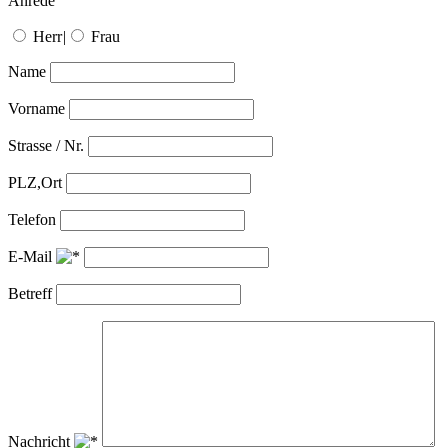
Anrede
Herr
|
Frau
Name
Vorname
Strasse / Nr.
PLZ,Ort
Telefon
E-Mail
Betreff
Nachricht