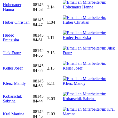
Hohenauer
08145
2.14
Hanna
84-53
08145
Huber Christian
E.04
84-47
Hudec
08145
1.11
Franziska
84-61
08145
Jilek Franz
2.13
84-36
08145
Keller Josef
2.13
84-65
08145
Klenz Mandy
E.11
84-63
Kobarschik
08145
E.03
Sabrina
84-44
08145
Kral Martina
E.03
84-45