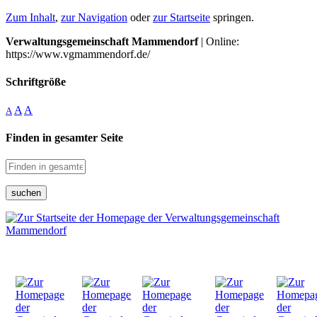
Zum Inhalt
,
zur Navigation
oder
zur Startseite
springen.
Verwaltungsgemeinschaft Mammendorf
| Online:
https://www.vgmammendorf.de/
Schriftgröße
A
A
A
Finden in gesamter Seite
suchen