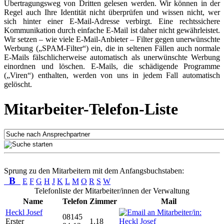
Übertragungsweg von Dritten gelesen werden. Wir können in der
Regel auch Ihre Identität nicht überprüfen und wissen nicht, wer
sich hinter einer E-Mail-Adresse verbirgt. Eine rechtssichere
Kommunikation durch einfache E-Mail ist daher nicht gewährleistet.
Wir setzen – wie viele E-Mail-Anbieter – Filter gegen unerwünschte
Werbung („SPAM-Filter“) ein, die in seltenen Fällen auch normale
E-Mails fälschlicherweise automatisch als unerwünschte Werbung
einordnen und löschen. E-Mails, die schädigende Programme
(„Viren“) enthalten, werden von uns in jedem Fall automatisch
gelöscht.
Mitarbeiter-Telefon-Liste
Sprung zu den Mitarbeitern mit dem Anfangsbuchstaben:
B
E
F
G
H
J
K
L
M
O
R
S
W
Telefonliste der Mitarbeiter/innen der Verwaltung
Name
Telefon
Zimmer
Mail
Heckl Josef
08145
Erster
1.18