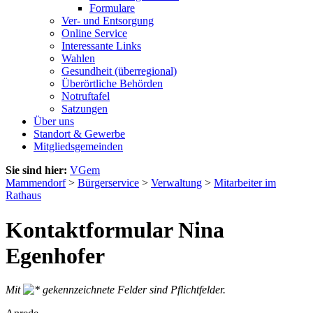
Formulare
Ver- und Entsorgung
Online Service
Interessante Links
Wahlen
Gesundheit (überregional)
Überörtliche Behörden
Notruftafel
Satzungen
Über uns
Standort & Gewerbe
Mitgliedsgemeinden
Sie sind hier:
VGem
Mammendorf
>
Bürgerservice
>
Verwaltung
>
Mitarbeiter im
Rathaus
Kontaktformular Nina
Egenhofer
Mit
gekennzeichnete Felder sind Pflichtfelder.