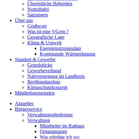
Überörtliche Behörden
Notruftafel
Satzungen
Über uns
Grußwort
Was ist eine VGem ?
Geografische Lage
Klima & Umwelt
Energienutzungsplan
Kommunale Wärmeplanung
Standort & Gewerbe
Grundstücke
Gewerbeverband
Nahversorgung im Landkreis
Breitbandausbau
Klimaschutzkonzept
Mitgliedsgemeinden
Aktuelles
Bürgerservice
Verwaltungsgliederung
Verwaltung
Mitarbeiter im Rathaus
Organigramm
Was erledige ich wo