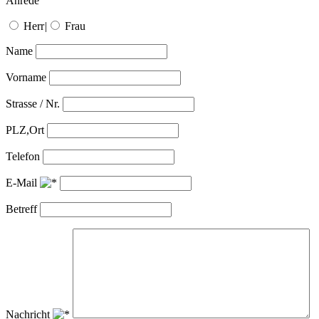
Anrede
Herr
|
Frau
Name
Vorname
Strasse / Nr.
PLZ,Ort
Telefon
E-Mail
Betreff
Nachricht