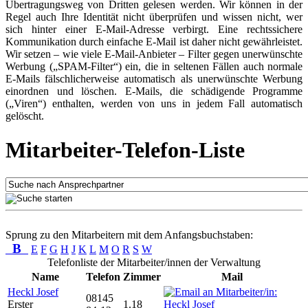
Übertragungsweg von Dritten gelesen werden. Wir können in der
Regel auch Ihre Identität nicht überprüfen und wissen nicht, wer
sich hinter einer E-Mail-Adresse verbirgt. Eine rechtssichere
Kommunikation durch einfache E-Mail ist daher nicht gewährleistet.
Wir setzen – wie viele E-Mail-Anbieter – Filter gegen unerwünschte
Werbung („SPAM-Filter“) ein, die in seltenen Fällen auch normale
E-Mails fälschlicherweise automatisch als unerwünschte Werbung
einordnen und löschen. E-Mails, die schädigende Programme
(„Viren“) enthalten, werden von uns in jedem Fall automatisch
gelöscht.
Mitarbeiter-Telefon-Liste
Sprung zu den Mitarbeitern mit dem Anfangsbuchstaben:
B
E
F
G
H
J
K
L
M
O
R
S
W
Telefonliste der Mitarbeiter/innen der Verwaltung
Name
Telefon
Zimmer
Mail
Heckl Josef
08145
Erster
1.18