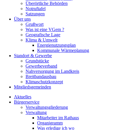
Überörtliche Behörden
Notruftafel
Satzungen
Über uns
Grußwort
Was ist eine VGem ?
Geografische Lage
Klima & Umwelt
Energienutzungsplan
Kommunale Wärmeplanung
Standort & Gewerbe
Grundstücke
Gewerbeverband
Nahversorgung im Landkreis
Breitbandausbau
Klimaschutzkonzept
Mitgliedsgemeinden
Aktuelles
Bürgerservice
Verwaltungsgliederung
Verwaltung
Mitarbeiter im Rathaus
Organigramm
Was erledige ich wo