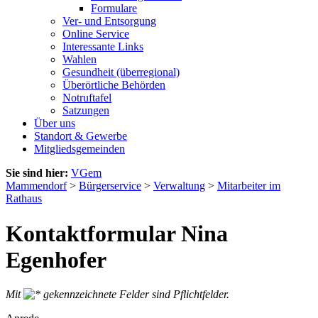
Formulare
Ver- und Entsorgung
Online Service
Interessante Links
Wahlen
Gesundheit (überregional)
Überörtliche Behörden
Notruftafel
Satzungen
Über uns
Standort & Gewerbe
Mitgliedsgemeinden
Sie sind hier:
VGem
Mammendorf
>
Bürgerservice
>
Verwaltung
>
Mitarbeiter im
Rathaus
Kontaktformular Nina
Egenhofer
Mit
gekennzeichnete Felder sind Pflichtfelder.