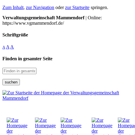
Zum Inhalt
,
zur Navigation
oder
zur Startseite
springen.
Verwaltungsgemeinschaft Mammendorf
| Online:
https://www.vgmammendorf.de/
Schriftgröße
A
A
A
Finden in gesamter Seite
suchen