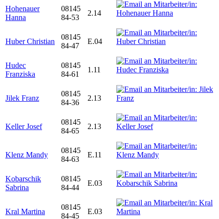
Hohenauer
08145
2.14
Hanna
84-53
08145
Huber Christian
E.04
84-47
Hudec
08145
1.11
Franziska
84-61
08145
Jilek Franz
2.13
84-36
08145
Keller Josef
2.13
84-65
08145
Klenz Mandy
E.11
84-63
Kobarschik
08145
E.03
Sabrina
84-44
08145
Kral Martina
E.03
84-45