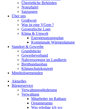
Überörtliche Behörden
Notruftafel
Satzungen
Über uns
Grußwort
Was ist eine VGem ?
Geografische Lage
Klima & Umwelt
Energienutzungsplan
Kommunale Wärmeplanung
Standort & Gewerbe
Grundstücke
Gewerbeverband
Nahversorgung im Landkreis
Breitbandausbau
Klimaschutzkonzept
Mitgliedsgemeinden
Aktuelles
Bürgerservice
Verwaltungsgliederung
Verwaltung
Mitarbeiter im Rathaus
Organigramm
Was erledige ich wo