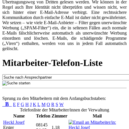
Übertragungsweg von Dritten gelesen werden. Wir können in der
Regel auch Ihre Identität nicht überprüfen und wissen nicht, wer
sich hinter einer E-Mail-Adresse verbirgt. Eine rechtssichere
Kommunikation durch einfache E-Mail ist daher nicht gewährleistet.
Wir setzen – wie viele E-Mail-Anbieter – Filter gegen unerwünschte
Werbung („SPAM-Filter“) ein, die in seltenen Fällen auch normale
E-Mails fälschlicherweise automatisch als unerwünschte Werbung
einordnen und löschen. E-Mails, die schädigende Programme
(„Viren“) enthalten, werden von uns in jedem Fall automatisch
gelöscht.
Mitarbeiter-Telefon-Liste
Sprung zu den Mitarbeitern mit dem Anfangsbuchstaben:
B
E
F
G
H
J
K
L
M
O
R
S
W
Telefonliste der Mitarbeiter/innen der Verwaltung
Name
Telefon
Zimmer
Mail
Heckl Josef
08145
Erster
1.18