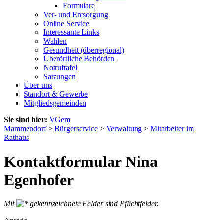
Formulare
Ver- und Entsorgung
Online Service
Interessante Links
Wahlen
Gesundheit (überregional)
Überörtliche Behörden
Notruftafel
Satzungen
Über uns
Standort & Gewerbe
Mitgliedsgemeinden
Sie sind hier:
VGem
Mammendorf
>
Bürgerservice
>
Verwaltung
>
Mitarbeiter im
Rathaus
Kontaktformular Nina
Egenhofer
Mit
gekennzeichnete Felder sind Pflichtfelder.