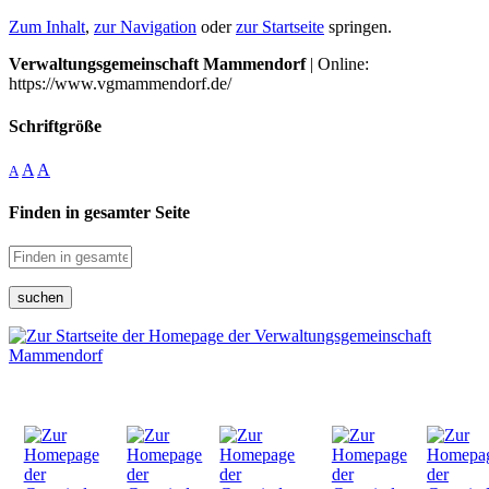
Zum Inhalt
,
zur Navigation
oder
zur Startseite
springen.
Verwaltungsgemeinschaft Mammendorf
| Online:
https://www.vgmammendorf.de/
Schriftgröße
A
A
A
Finden in gesamter Seite
suchen