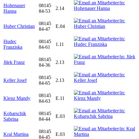
Hohenauer
08145
2.14
Hanna
84-53
08145
Huber Christian
E.04
84-47
Hudec
08145
1.11
Franziska
84-61
08145
Jilek Franz
2.13
84-36
08145
Keller Josef
2.13
84-65
08145
Klenz Mandy
E.11
84-63
Kobarschik
08145
E.03
Sabrina
84-44
08145
Kral Martina
E.03
84-45