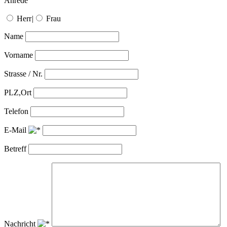
Anrede
Herr
|
Frau
Name
Vorname
Strasse / Nr.
PLZ,Ort
Telefon
E-Mail
Betreff
Nachricht