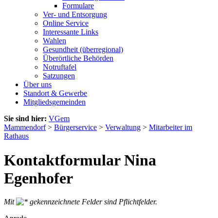
Formulare
Ver- und Entsorgung
Online Service
Interessante Links
Wahlen
Gesundheit (überregional)
Überörtliche Behörden
Notruftafel
Satzungen
Über uns
Standort & Gewerbe
Mitgliedsgemeinden
Sie sind hier:
VGem
Mammendorf
>
Bürgerservice
>
Verwaltung
>
Mitarbeiter im
Rathaus
Kontaktformular Nina
Egenhofer
Mit
gekennzeichnete Felder sind Pflichtfelder.