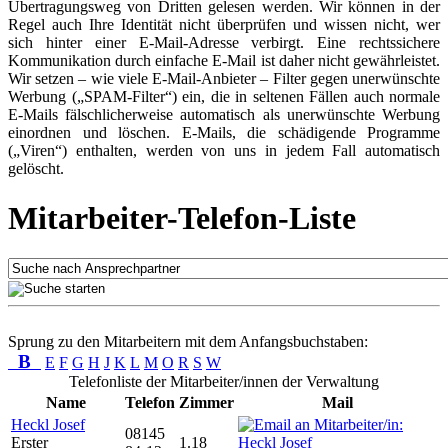
Übertragungsweg von Dritten gelesen werden. Wir können in der
Regel auch Ihre Identität nicht überprüfen und wissen nicht, wer
sich hinter einer E-Mail-Adresse verbirgt. Eine rechtssichere
Kommunikation durch einfache E-Mail ist daher nicht gewährleistet.
Wir setzen – wie viele E-Mail-Anbieter – Filter gegen unerwünschte
Werbung („SPAM-Filter“) ein, die in seltenen Fällen auch normale
E-Mails fälschlicherweise automatisch als unerwünschte Werbung
einordnen und löschen. E-Mails, die schädigende Programme
(„Viren“) enthalten, werden von uns in jedem Fall automatisch
gelöscht.
Mitarbeiter-Telefon-Liste
Sprung zu den Mitarbeitern mit dem Anfangsbuchstaben:
B
E
F
G
H
J
K
L
M
O
R
S
W
Telefonliste der Mitarbeiter/innen der Verwaltung
Name
Telefon
Zimmer
Mail
Heckl Josef
08145
Erster
1.18