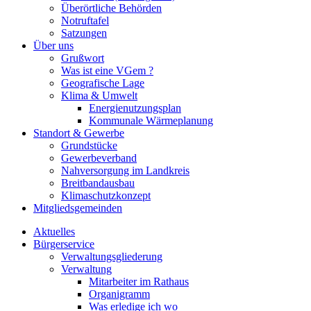
Überörtliche Behörden
Notruftafel
Satzungen
Über uns
Grußwort
Was ist eine VGem ?
Geografische Lage
Klima & Umwelt
Energienutzungsplan
Kommunale Wärmeplanung
Standort & Gewerbe
Grundstücke
Gewerbeverband
Nahversorgung im Landkreis
Breitbandausbau
Klimaschutzkonzept
Mitgliedsgemeinden
Aktuelles
Bürgerservice
Verwaltungsgliederung
Verwaltung
Mitarbeiter im Rathaus
Organigramm
Was erledige ich wo