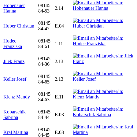
Hohenauer
08145
2.14
Hanna
84-53
08145
Huber Christian
E.04
84-47
Hudec
08145
1.11
Franziska
84-61
08145
Jilek Franz
2.13
84-36
08145
Keller Josef
2.13
84-65
08145
Klenz Mandy
E.11
84-63
Kobarschik
08145
E.03
Sabrina
84-44
08145
Kral Martina
E.03
84-45