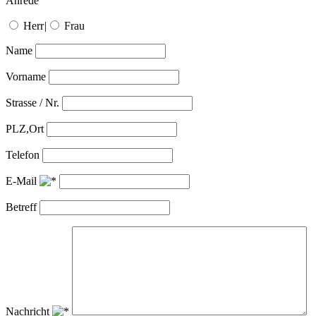
Anrede
Herr
|
Frau
Name
Vorname
Strasse / Nr.
PLZ,Ort
Telefon
E-Mail
Betreff
Nachricht