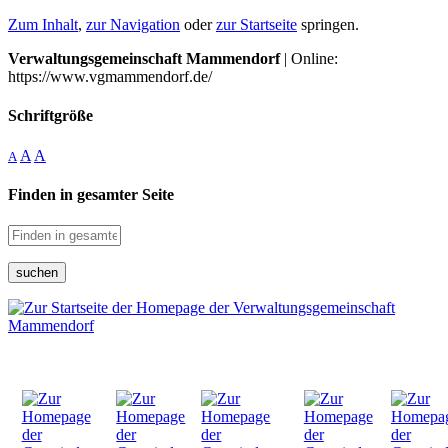
Zum Inhalt
,
zur Navigation
oder
zur Startseite
springen.
Verwaltungsgemeinschaft Mammendorf
| Online:
https://www.vgmammendorf.de/
Schriftgröße
A
A
A
Finden in gesamter Seite
suchen