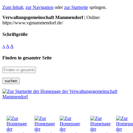
Zum Inhalt
,
zur Navigation
oder
zur Startseite
springen.
Verwaltungsgemeinschaft Mammendorf
| Online:
https://www.vgmammendorf.de/
Schriftgröße
A
A
A
Finden in gesamter Seite
suchen