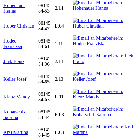
Hohenauer
08145
2.14
Hanna
84-53
08145
Huber Christian
E.04
84-47
Hudec
08145
1.11
Franziska
84-61
08145
Jilek Franz
2.13
84-36
08145
Keller Josef
2.13
84-65
08145
Klenz Mandy
E.11
84-63
Kobarschik
08145
E.03
Sabrina
84-44
08145
Kral Martina
E.03
84-45