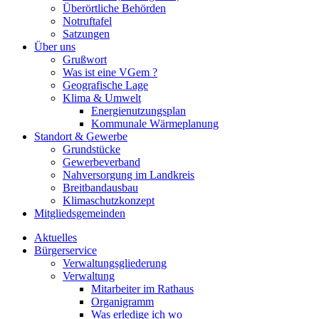
Überörtliche Behörden
Notruftafel
Satzungen
Über uns
Grußwort
Was ist eine VGem ?
Geografische Lage
Klima & Umwelt
Energienutzungsplan
Kommunale Wärmeplanung
Standort & Gewerbe
Grundstücke
Gewerbeverband
Nahversorgung im Landkreis
Breitbandausbau
Klimaschutzkonzept
Mitgliedsgemeinden
Aktuelles
Bürgerservice
Verwaltungsgliederung
Verwaltung
Mitarbeiter im Rathaus
Organigramm
Was erledige ich wo