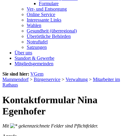
Formulare
Ver- und Entsorgung
Online Service
Interessante Links
Wahlen
Gesundheit (überregional)
Überörtliche Behörden
Notruftafel
Satzungen
Über uns
Standort & Gewerbe
Mitgliedsgemeinden
Sie sind hier:
VGem
Mammendorf
>
Bürgerservice
>
Verwaltung
>
Mitarbeiter im
Rathaus
Kontaktformular Nina
Egenhofer
Mit
gekennzeichnete Felder sind Pflichtfelder.