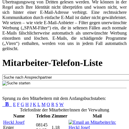
Übertragungsweg von Dritten gelesen werden. Wir können in der
Regel auch Ihre Identität nicht überprüfen und wissen nicht, wer
sich hinter einer E-Mail-Adresse verbirgt. Eine rechtssichere
Kommunikation durch einfache E-Mail ist daher nicht gewährleistet.
Wir setzen – wie viele E-Mail-Anbieter – Filter gegen unerwünschte
Werbung („SPAM-Filter“) ein, die in seltenen Fällen auch normale
E-Mails fälschlicherweise automatisch als unerwünschte Werbung
einordnen und löschen. E-Mails, die schädigende Programme
(„Viren“) enthalten, werden von uns in jedem Fall automatisch
gelöscht.
Mitarbeiter-Telefon-Liste
Sprung zu den Mitarbeitern mit dem Anfangsbuchstaben:
B
E
F
G
H
J
K
L
M
O
R
S
W
Telefonliste der Mitarbeiter/innen der Verwaltung
Name
Telefon
Zimmer
Mail
Heckl Josef
08145
Erster
1.18