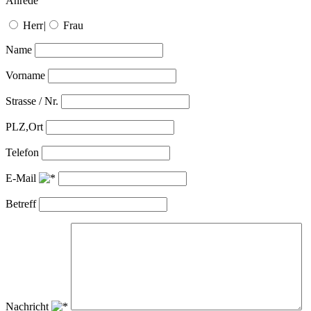
Anrede
Herr
|
Frau
Name
Vorname
Strasse / Nr.
PLZ,Ort
Telefon
E-Mail
Betreff
Nachricht