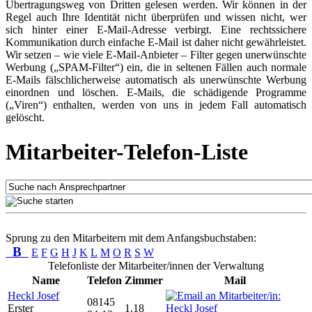
Übertragungsweg von Dritten gelesen werden. Wir können in der
Regel auch Ihre Identität nicht überprüfen und wissen nicht, wer
sich hinter einer E-Mail-Adresse verbirgt. Eine rechtssichere
Kommunikation durch einfache E-Mail ist daher nicht gewährleistet.
Wir setzen – wie viele E-Mail-Anbieter – Filter gegen unerwünschte
Werbung („SPAM-Filter“) ein, die in seltenen Fällen auch normale
E-Mails fälschlicherweise automatisch als unerwünschte Werbung
einordnen und löschen. E-Mails, die schädigende Programme
(„Viren“) enthalten, werden von uns in jedem Fall automatisch
gelöscht.
Mitarbeiter-Telefon-Liste
Sprung zu den Mitarbeitern mit dem Anfangsbuchstaben:
B
E
F
G
H
J
K
L
M
O
R
S
W
Telefonliste der Mitarbeiter/innen der Verwaltung
Name
Telefon
Zimmer
Mail
Heckl Josef
08145
Erster
1.18