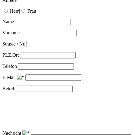
Anrede
Herr
|
Frau
Name
Vorname
Strasse / Nr.
PLZ,Ort
Telefon
E-Mail
Betreff
Nachricht