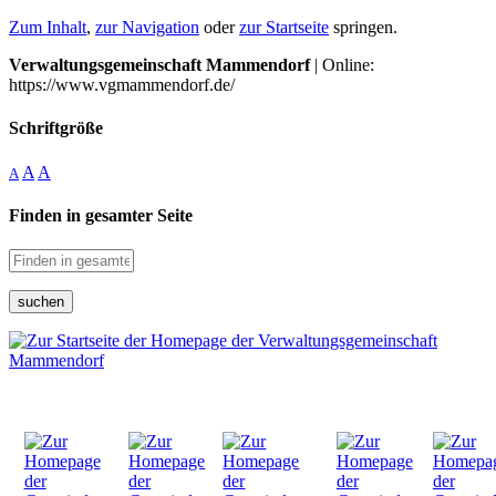
Zum Inhalt
,
zur Navigation
oder
zur Startseite
springen.
Verwaltungsgemeinschaft Mammendorf
| Online:
https://www.vgmammendorf.de/
Schriftgröße
A
A
A
Finden in gesamter Seite
suchen