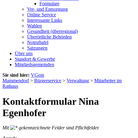
Formulare
Ver- und Entsorgung
Online Service
Interessante Links
Wahlen
Gesundheit (überregional)
Überörtliche Behörden
Notruftafel
Satzungen
Über uns
Standort & Gewerbe
Mitgliedsgemeinden
Sie sind hier:
VGem
Mammendorf
>
Bürgerservice
>
Verwaltung
>
Mitarbeiter im
Rathaus
Kontaktformular Nina
Egenhofer
Mit
gekennzeichnete Felder sind Pflichtfelder.