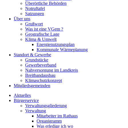
Überörtliche Behörden
Notruftafel
Satzungen
Über uns
Grußwort
Was ist eine VGem ?
Geografische Lage
Klima & Umwelt
Energienutzungsplan
Kommunale Wärmeplanung
Standort & Gewerbe
Grundstücke
Gewerbeverband
Nahversorgung im Landkreis
Breitbandausbau
Klimaschutzkonzept
Mitgliedsgemeinden
Aktuelles
Bürgerservice
Verwaltungsgliederung
Verwaltung
Mitarbeiter im Rathaus
Organigramm
Was erledige ich wo