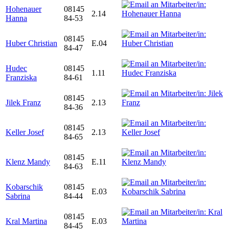
Hohenauer
08145
2.14
Hanna
84-53
08145
Huber Christian
E.04
84-47
Hudec
08145
1.11
Franziska
84-61
08145
Jilek Franz
2.13
84-36
08145
Keller Josef
2.13
84-65
08145
Klenz Mandy
E.11
84-63
Kobarschik
08145
E.03
Sabrina
84-44
08145
Kral Martina
E.03
84-45