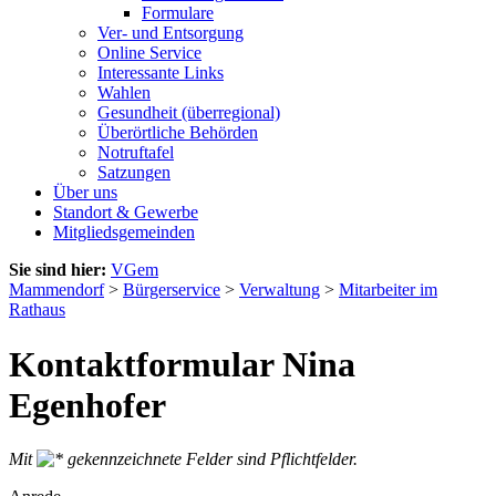
Formulare
Ver- und Entsorgung
Online Service
Interessante Links
Wahlen
Gesundheit (überregional)
Überörtliche Behörden
Notruftafel
Satzungen
Über uns
Standort & Gewerbe
Mitgliedsgemeinden
Sie sind hier:
VGem
Mammendorf
>
Bürgerservice
>
Verwaltung
>
Mitarbeiter im
Rathaus
Kontaktformular Nina
Egenhofer
Mit
gekennzeichnete Felder sind Pflichtfelder.