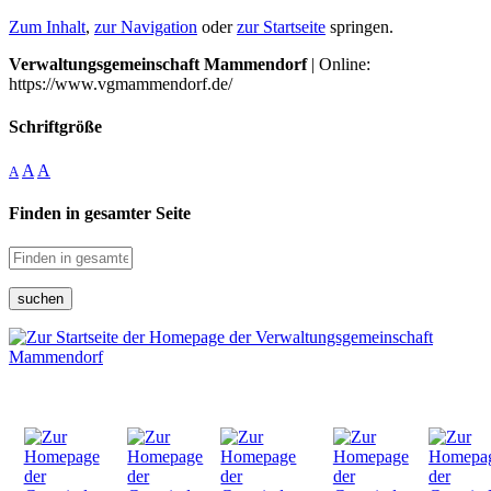
Zum Inhalt
,
zur Navigation
oder
zur Startseite
springen.
Verwaltungsgemeinschaft Mammendorf
| Online:
https://www.vgmammendorf.de/
Schriftgröße
A
A
A
Finden in gesamter Seite
suchen