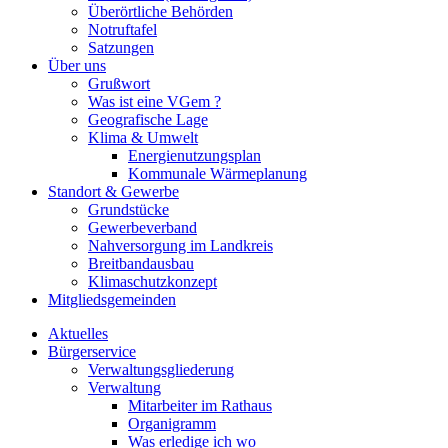
Überörtliche Behörden
Notruftafel
Satzungen
Über uns
Grußwort
Was ist eine VGem ?
Geografische Lage
Klima & Umwelt
Energienutzungsplan
Kommunale Wärmeplanung
Standort & Gewerbe
Grundstücke
Gewerbeverband
Nahversorgung im Landkreis
Breitbandausbau
Klimaschutzkonzept
Mitgliedsgemeinden
Aktuelles
Bürgerservice
Verwaltungsgliederung
Verwaltung
Mitarbeiter im Rathaus
Organigramm
Was erledige ich wo