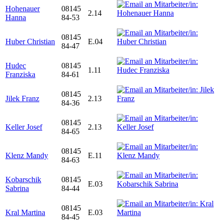
Hohenauer
08145
2.14
Hanna
84-53
08145
Huber Christian
E.04
84-47
Hudec
08145
1.11
Franziska
84-61
08145
Jilek Franz
2.13
84-36
08145
Keller Josef
2.13
84-65
08145
Klenz Mandy
E.11
84-63
Kobarschik
08145
E.03
Sabrina
84-44
08145
Kral Martina
E.03
84-45