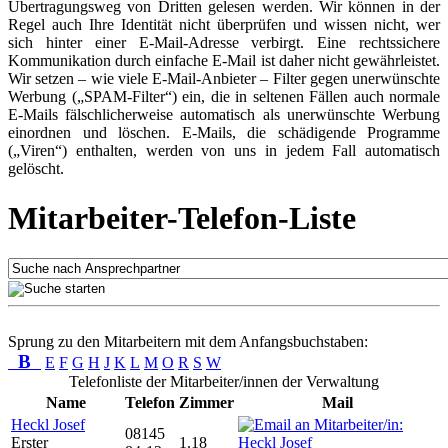
Übertragungsweg von Dritten gelesen werden. Wir können in der
Regel auch Ihre Identität nicht überprüfen und wissen nicht, wer
sich hinter einer E-Mail-Adresse verbirgt. Eine rechtssichere
Kommunikation durch einfache E-Mail ist daher nicht gewährleistet.
Wir setzen – wie viele E-Mail-Anbieter – Filter gegen unerwünschte
Werbung („SPAM-Filter“) ein, die in seltenen Fällen auch normale
E-Mails fälschlicherweise automatisch als unerwünschte Werbung
einordnen und löschen. E-Mails, die schädigende Programme
(„Viren“) enthalten, werden von uns in jedem Fall automatisch
gelöscht.
Mitarbeiter-Telefon-Liste
Sprung zu den Mitarbeitern mit dem Anfangsbuchstaben:
B
E
F
G
H
J
K
L
M
O
R
S
W
Telefonliste der Mitarbeiter/innen der Verwaltung
Name
Telefon
Zimmer
Mail
Heckl Josef
08145
Erster
1.18