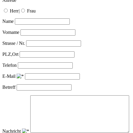
Anrede
Herr
|
Frau
Name
Vorname
Strasse / Nr.
PLZ,Ort
Telefon
E-Mail
Betreff
Nachricht