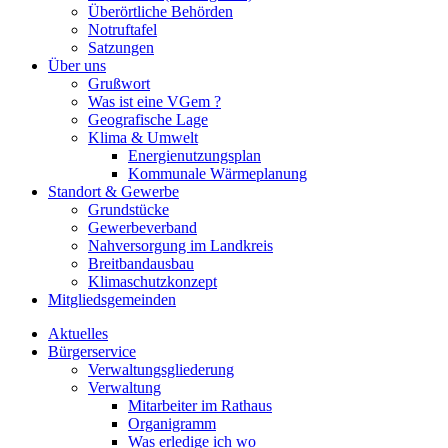
Überörtliche Behörden
Notruftafel
Satzungen
Über uns
Grußwort
Was ist eine VGem ?
Geografische Lage
Klima & Umwelt
Energienutzungsplan
Kommunale Wärmeplanung
Standort & Gewerbe
Grundstücke
Gewerbeverband
Nahversorgung im Landkreis
Breitbandausbau
Klimaschutzkonzept
Mitgliedsgemeinden
Aktuelles
Bürgerservice
Verwaltungsgliederung
Verwaltung
Mitarbeiter im Rathaus
Organigramm
Was erledige ich wo