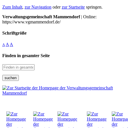
Zum Inhalt
,
zur Navigation
oder
zur Startseite
springen.
Verwaltungsgemeinschaft Mammendorf
| Online:
https://www.vgmammendorf.de/
Schriftgröße
A
A
A
Finden in gesamter Seite
suchen