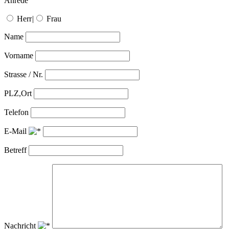
Anrede
Herr
|
Frau
Name
Vorname
Strasse / Nr.
PLZ,Ort
Telefon
E-Mail
Betreff
Nachricht