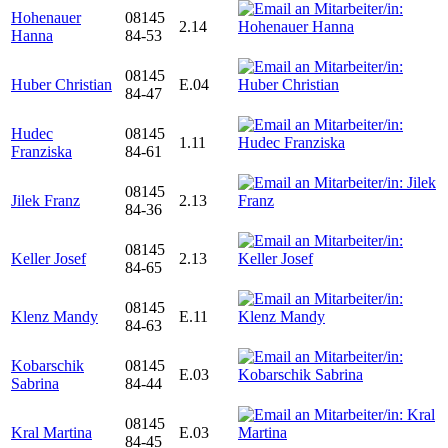
Hohenauer
08145
2.14
Hanna
84-53
08145
Huber Christian
E.04
84-47
Hudec
08145
1.11
Franziska
84-61
08145
Jilek Franz
2.13
84-36
08145
Keller Josef
2.13
84-65
08145
Klenz Mandy
E.11
84-63
Kobarschik
08145
E.03
Sabrina
84-44
08145
Kral Martina
E.03
84-45