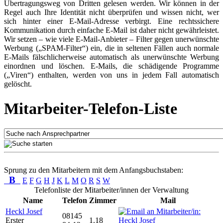
Übertragungsweg von Dritten gelesen werden. Wir können in der
Regel auch Ihre Identität nicht überprüfen und wissen nicht, wer
sich hinter einer E-Mail-Adresse verbirgt. Eine rechtssichere
Kommunikation durch einfache E-Mail ist daher nicht gewährleistet.
Wir setzen – wie viele E-Mail-Anbieter – Filter gegen unerwünschte
Werbung („SPAM-Filter“) ein, die in seltenen Fällen auch normale
E-Mails fälschlicherweise automatisch als unerwünschte Werbung
einordnen und löschen. E-Mails, die schädigende Programme
(„Viren“) enthalten, werden von uns in jedem Fall automatisch
gelöscht.
Mitarbeiter-Telefon-Liste
Sprung zu den Mitarbeitern mit dem Anfangsbuchstaben:
B
E
F
G
H
J
K
L
M
O
R
S
W
Telefonliste der Mitarbeiter/innen der Verwaltung
Name
Telefon
Zimmer
Mail
Heckl Josef
08145
Erster
1.18