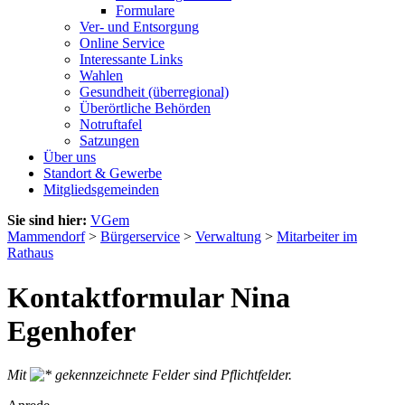
Formulare
Ver- und Entsorgung
Online Service
Interessante Links
Wahlen
Gesundheit (überregional)
Überörtliche Behörden
Notruftafel
Satzungen
Über uns
Standort & Gewerbe
Mitgliedsgemeinden
Sie sind hier:
VGem
Mammendorf
>
Bürgerservice
>
Verwaltung
>
Mitarbeiter im
Rathaus
Kontaktformular Nina
Egenhofer
Mit
gekennzeichnete Felder sind Pflichtfelder.