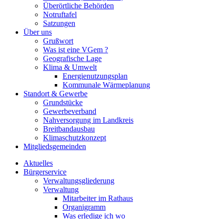
Überörtliche Behörden
Notruftafel
Satzungen
Über uns
Grußwort
Was ist eine VGem ?
Geografische Lage
Klima & Umwelt
Energienutzungsplan
Kommunale Wärmeplanung
Standort & Gewerbe
Grundstücke
Gewerbeverband
Nahversorgung im Landkreis
Breitbandausbau
Klimaschutzkonzept
Mitgliedsgemeinden
Aktuelles
Bürgerservice
Verwaltungsgliederung
Verwaltung
Mitarbeiter im Rathaus
Organigramm
Was erledige ich wo