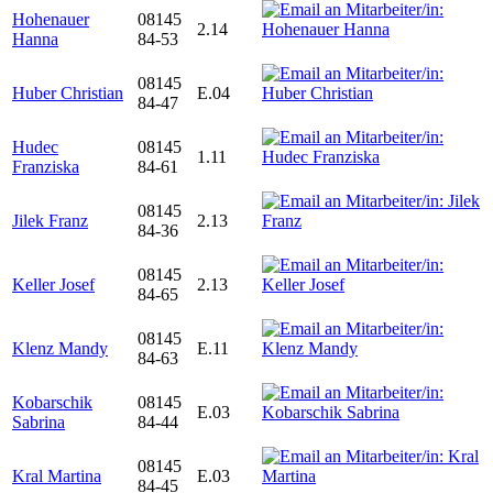
Hohenauer
08145
2.14
Hanna
84-53
08145
Huber Christian
E.04
84-47
Hudec
08145
1.11
Franziska
84-61
08145
Jilek Franz
2.13
84-36
08145
Keller Josef
2.13
84-65
08145
Klenz Mandy
E.11
84-63
Kobarschik
08145
E.03
Sabrina
84-44
08145
Kral Martina
E.03
84-45