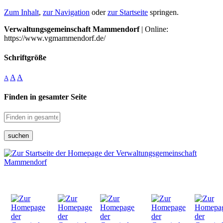
Zum Inhalt
,
zur Navigation
oder
zur Startseite
springen.
Verwaltungsgemeinschaft Mammendorf
| Online:
https://www.vgmammendorf.de/
Schriftgröße
A
A
A
Finden in gesamter Seite
suchen