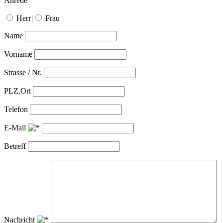
Anrede
Herr
|
Frau
Name
Vorname
Strasse / Nr.
PLZ,Ort
Telefon
E-Mail
Betreff
Nachricht