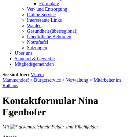
Formulare
Ver- und Entsorgung
Online Service
Interessante Links
Wahlen
Gesundheit (überregional)
Überörtliche Behörden
Notruftafel
Satzungen
Über uns
Standort & Gewerbe
Mitgliedsgemeinden
Sie sind hier:
VGem
Mammendorf
>
Bürgerservice
>
Verwaltung
>
Mitarbeiter im
Rathaus
Kontaktformular Nina
Egenhofer
Mit
gekennzeichnete Felder sind Pflichtfelder.