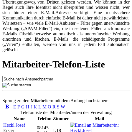
Übertragungsweg von Dritten gelesen werden. Wir können in der
Regel auch Ihre Identität nicht überprüfen und wissen nicht, wer
sich hinter einer E-Mail-Adresse verbirgt. Eine rechtssichere
Kommunikation durch einfache E-Mail ist daher nicht gewährleistet.
Wir setzen – wie viele E-Mail-Anbieter – Filter gegen unerwünschte
Werbung („SPAM-Filter“) ein, die in seltenen Fällen auch normale
E-Mails fälschlicherweise automatisch als unerwünschte Werbung
einordnen und löschen. E-Mails, die schädigende Programme
(„Viren“) enthalten, werden von uns in jedem Fall automatisch
gelöscht.
Mitarbeiter-Telefon-Liste
Sprung zu den Mitarbeitern mit dem Anfangsbuchstaben:
B
E
F
G
H
J
K
L
M
O
R
S
W
Telefonliste der Mitarbeiter/innen der Verwaltung
Name
Telefon
Zimmer
Mail
Heckl Josef
08145
Erster
1.18