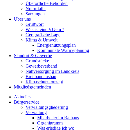
Überörtliche Behörden
Notruftafel
Satzungen
Über uns
Grußwort
Was ist eine VGem ?
Geografische Lage
Klima & Umwelt
Energienutzungsplan
Kommunale Wärmeplanung
Standort & Gewerbe
Grundstücke
Gewerbeverband
Nahversorgung im Landkreis
Breitbandausbau
Klimaschutzkonzept
Mitgliedsgemeinden
Aktuelles
Bürgerservice
Verwaltungsgliederung
Verwaltung
Mitarbeiter im Rathaus
Organigramm
Was erledige ich wo