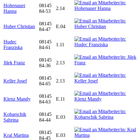
Hohenauer
08145
2.14
Hanna
84-53
08145
Huber Christian
E.04
84-47
Hudec
08145
1.11
Franziska
84-61
08145
Jilek Franz
2.13
84-36
08145
Keller Josef
2.13
84-65
08145
Klenz Mandy
E.11
84-63
Kobarschik
08145
E.03
Sabrina
84-44
08145
Kral Martina
E.03
84-45