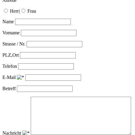
Anrede
Herr
|
Frau
Name
Vorname
Strasse / Nr.
PLZ,Ort
Telefon
E-Mail
Betreff
Nachricht