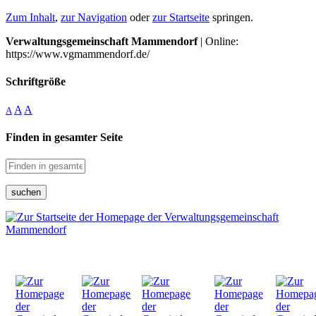
Zum Inhalt
,
zur Navigation
oder
zur Startseite
springen.
Verwaltungsgemeinschaft Mammendorf
| Online:
https://www.vgmammendorf.de/
Schriftgröße
A
A
A
Finden in gesamter Seite
suchen