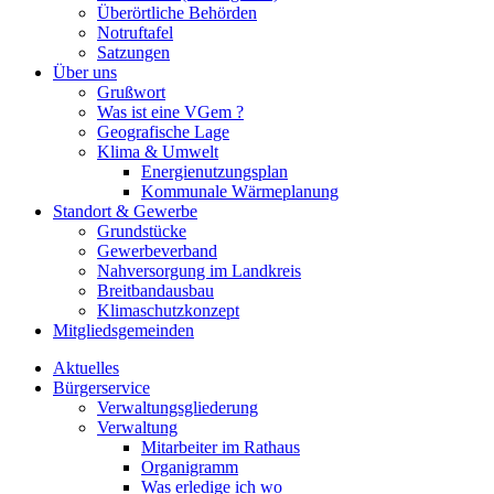
Überörtliche Behörden
Notruftafel
Satzungen
Über uns
Grußwort
Was ist eine VGem ?
Geografische Lage
Klima & Umwelt
Energienutzungsplan
Kommunale Wärmeplanung
Standort & Gewerbe
Grundstücke
Gewerbeverband
Nahversorgung im Landkreis
Breitbandausbau
Klimaschutzkonzept
Mitgliedsgemeinden
Aktuelles
Bürgerservice
Verwaltungsgliederung
Verwaltung
Mitarbeiter im Rathaus
Organigramm
Was erledige ich wo