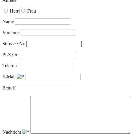
Anrede
Herr
|
Frau
Name
Vorname
Strasse / Nr.
PLZ,Ort
Telefon
E-Mail
Betreff
Nachricht