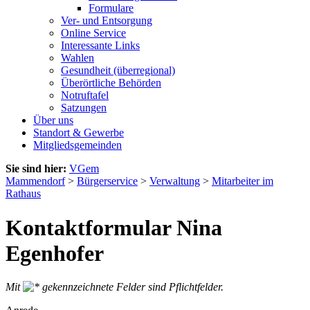
Formulare
Ver- und Entsorgung
Online Service
Interessante Links
Wahlen
Gesundheit (überregional)
Überörtliche Behörden
Notruftafel
Satzungen
Über uns
Standort & Gewerbe
Mitgliedsgemeinden
Sie sind hier:
VGem
Mammendorf
>
Bürgerservice
>
Verwaltung
>
Mitarbeiter im
Rathaus
Kontaktformular Nina
Egenhofer
Mit
gekennzeichnete Felder sind Pflichtfelder.