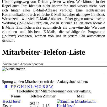
Übertragungsweg von Dritten gelesen werden. Wir können in der
Regel auch Ihre Identität nicht überprüfen und wissen nicht, wer
sich hinter einer E-Mail-Adresse verbirgt. Eine rechtssichere
Kommunikation durch einfache E-Mail ist daher nicht gewährleistet.
Wir setzen – wie viele E-Mail-Anbieter – Filter gegen unerwünschte
Werbung („SPAM-Filter“) ein, die in seltenen Fällen auch normale
E-Mails fälschlicherweise automatisch als unerwünschte Werbung
einordnen und löschen. E-Mails, die schädigende Programme
(„Viren“) enthalten, werden von uns in jedem Fall automatisch
gelöscht.
Mitarbeiter-Telefon-Liste
Sprung zu den Mitarbeitern mit dem Anfangsbuchstaben:
B
E
F
G
H
J
K
L
M
O
R
S
W
Telefonliste der Mitarbeiter/innen der Verwaltung
Name
Telefon
Zimmer
Mail
Heckl Josef
08145
Erster
1.18