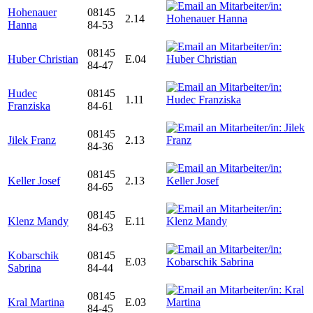
Hohenauer
08145
2.14
Hanna
84-53
08145
Huber Christian
E.04
84-47
Hudec
08145
1.11
Franziska
84-61
08145
Jilek Franz
2.13
84-36
08145
Keller Josef
2.13
84-65
08145
Klenz Mandy
E.11
84-63
Kobarschik
08145
E.03
Sabrina
84-44
08145
Kral Martina
E.03
84-45