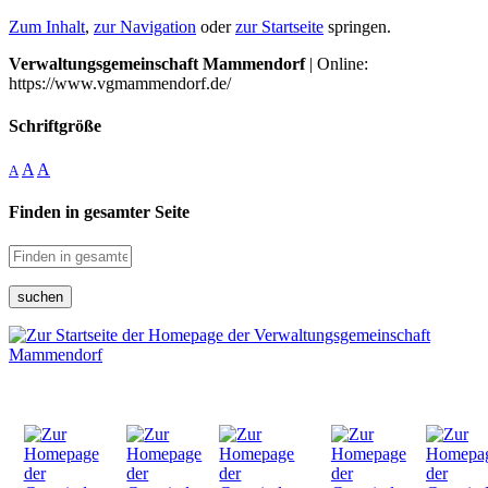
Zum Inhalt
,
zur Navigation
oder
zur Startseite
springen.
Verwaltungsgemeinschaft Mammendorf
| Online:
https://www.vgmammendorf.de/
Schriftgröße
A
A
A
Finden in gesamter Seite
suchen