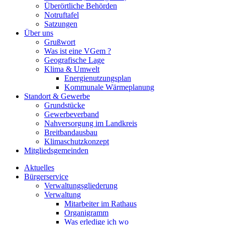
Überörtliche Behörden
Notruftafel
Satzungen
Über uns
Grußwort
Was ist eine VGem ?
Geografische Lage
Klima & Umwelt
Energienutzungsplan
Kommunale Wärmeplanung
Standort & Gewerbe
Grundstücke
Gewerbeverband
Nahversorgung im Landkreis
Breitbandausbau
Klimaschutzkonzept
Mitgliedsgemeinden
Aktuelles
Bürgerservice
Verwaltungsgliederung
Verwaltung
Mitarbeiter im Rathaus
Organigramm
Was erledige ich wo