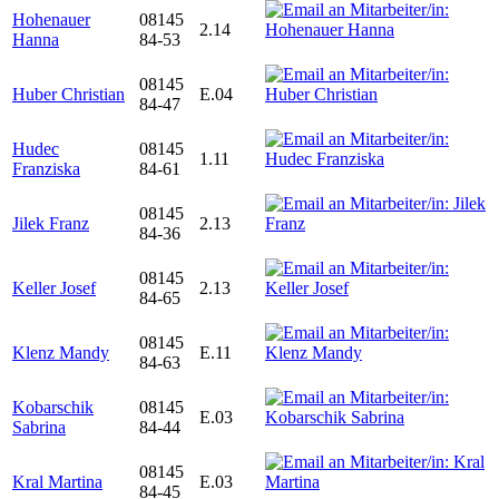
Hohenauer
08145
2.14
Hanna
84-53
08145
Huber Christian
E.04
84-47
Hudec
08145
1.11
Franziska
84-61
08145
Jilek Franz
2.13
84-36
08145
Keller Josef
2.13
84-65
08145
Klenz Mandy
E.11
84-63
Kobarschik
08145
E.03
Sabrina
84-44
08145
Kral Martina
E.03
84-45