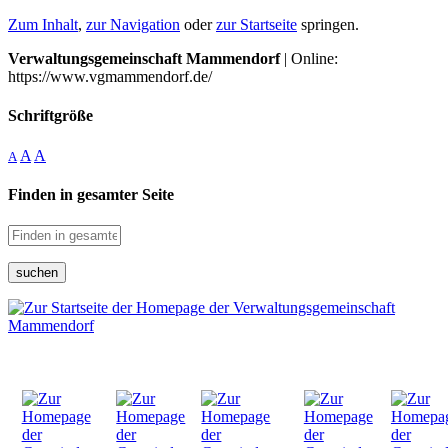
Zum Inhalt
,
zur Navigation
oder
zur Startseite
springen.
Verwaltungsgemeinschaft Mammendorf
| Online:
https://www.vgmammendorf.de/
Schriftgröße
A
A
A
Finden in gesamter Seite
suchen