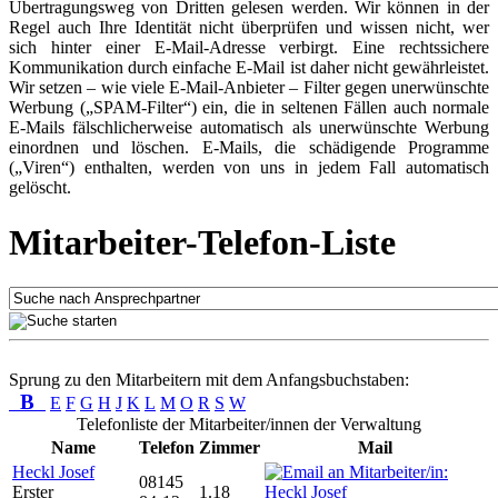
Übertragungsweg von Dritten gelesen werden. Wir können in der
Regel auch Ihre Identität nicht überprüfen und wissen nicht, wer
sich hinter einer E-Mail-Adresse verbirgt. Eine rechtssichere
Kommunikation durch einfache E-Mail ist daher nicht gewährleistet.
Wir setzen – wie viele E-Mail-Anbieter – Filter gegen unerwünschte
Werbung („SPAM-Filter“) ein, die in seltenen Fällen auch normale
E-Mails fälschlicherweise automatisch als unerwünschte Werbung
einordnen und löschen. E-Mails, die schädigende Programme
(„Viren“) enthalten, werden von uns in jedem Fall automatisch
gelöscht.
Mitarbeiter-Telefon-Liste
Sprung zu den Mitarbeitern mit dem Anfangsbuchstaben:
B
E
F
G
H
J
K
L
M
O
R
S
W
Telefonliste der Mitarbeiter/innen der Verwaltung
Name
Telefon
Zimmer
Mail
Heckl Josef
08145
Erster
1.18