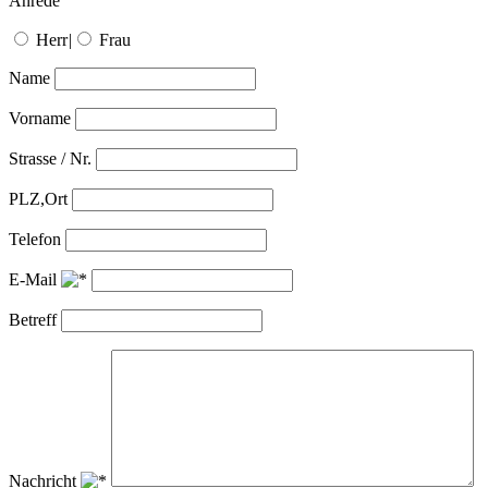
Anrede
Herr
|
Frau
Name
Vorname
Strasse / Nr.
PLZ,Ort
Telefon
E-Mail
Betreff
Nachricht