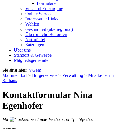
Formulare
Ver- und Entsorgung
Online Service
Interessante Links
Wahlen
Gesundheit (überregional)
Überörtliche Behörden
Notruftafel
Satzungen
Über uns
Standort & Gewerbe
Mitgliedsgemeinden
Sie sind hier:
VGem
Mammendorf
>
Bürgerservice
>
Verwaltung
>
Mitarbeiter im
Rathaus
Kontaktformular Nina
Egenhofer
Mit
gekennzeichnete Felder sind Pflichtfelder.