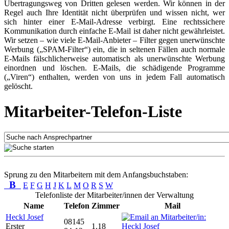
Übertragungsweg von Dritten gelesen werden. Wir können in der
Regel auch Ihre Identität nicht überprüfen und wissen nicht, wer
sich hinter einer E-Mail-Adresse verbirgt. Eine rechtssichere
Kommunikation durch einfache E-Mail ist daher nicht gewährleistet.
Wir setzen – wie viele E-Mail-Anbieter – Filter gegen unerwünschte
Werbung („SPAM-Filter“) ein, die in seltenen Fällen auch normale
E-Mails fälschlicherweise automatisch als unerwünschte Werbung
einordnen und löschen. E-Mails, die schädigende Programme
(„Viren“) enthalten, werden von uns in jedem Fall automatisch
gelöscht.
Mitarbeiter-Telefon-Liste
Sprung zu den Mitarbeitern mit dem Anfangsbuchstaben:
B
E
F
G
H
J
K
L
M
O
R
S
W
Telefonliste der Mitarbeiter/innen der Verwaltung
Name
Telefon
Zimmer
Mail
Heckl Josef
08145
Erster
1.18