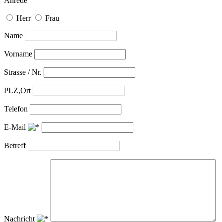
Anrede
Herr
|
Frau
Name
Vorname
Strasse / Nr.
PLZ,Ort
Telefon
E-Mail
Betreff
Nachricht