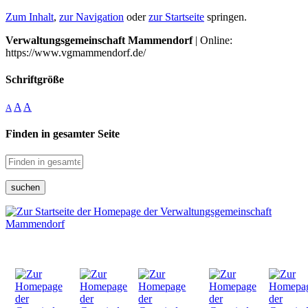
Zum Inhalt
,
zur Navigation
oder
zur Startseite
springen.
Verwaltungsgemeinschaft Mammendorf
| Online:
https://www.vgmammendorf.de/
Schriftgröße
A
A
A
Finden in gesamter Seite
suchen