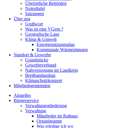
Überörtliche Behörden
Notruftafel
Satzungen
Über uns
Grußwort
Was ist eine VGem ?
Geografische Lage
Klima & Umwelt
Energienutzungsplan
Kommunale Wärmeplanung
Standort & Gewerbe
Grundstücke
Gewerbeverband
Nahversorgung im Landkreis
Breitbandausbau
Klimaschutzkonzept
Mitgliedsgemeinden
Aktuelles
Bürgerservice
Verwaltungsgliederung
Verwaltung
Mitarbeiter im Rathaus
Organigramm
Was erledige ich wo