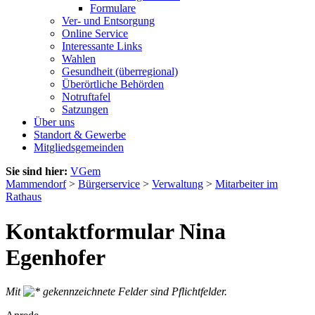
Formulare
Ver- und Entsorgung
Online Service
Interessante Links
Wahlen
Gesundheit (überregional)
Überörtliche Behörden
Notruftafel
Satzungen
Über uns
Standort & Gewerbe
Mitgliedsgemeinden
Sie sind hier:
VGem
Mammendorf
>
Bürgerservice
>
Verwaltung
>
Mitarbeiter im
Rathaus
Kontaktformular Nina
Egenhofer
Mit
gekennzeichnete Felder sind Pflichtfelder.