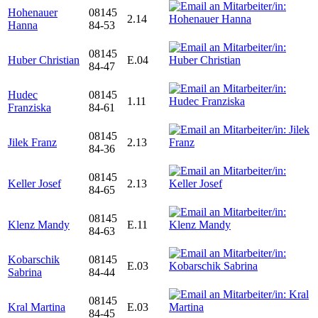
Hohenauer
08145
2.14
Hanna
84-53
08145
Huber Christian
E.04
84-47
Hudec
08145
1.11
Franziska
84-61
08145
Jilek Franz
2.13
84-36
08145
Keller Josef
2.13
84-65
08145
Klenz Mandy
E.11
84-63
Kobarschik
08145
E.03
Sabrina
84-44
08145
Kral Martina
E.03
84-45