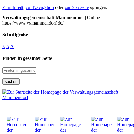
Zum Inhalt
,
zur Navigation
oder
zur Startseite
springen.
Verwaltungsgemeinschaft Mammendorf
| Online:
https://www.vgmammendorf.de/
Schriftgröße
A
A
A
Finden in gesamter Seite
suchen