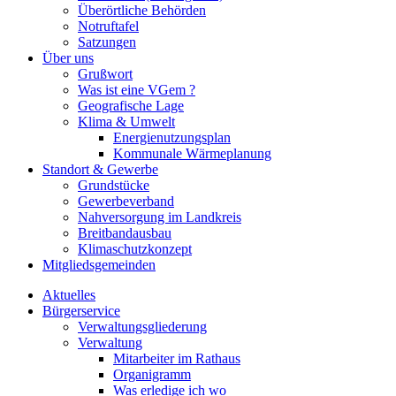
Überörtliche Behörden
Notruftafel
Satzungen
Über uns
Grußwort
Was ist eine VGem ?
Geografische Lage
Klima & Umwelt
Energienutzungsplan
Kommunale Wärmeplanung
Standort & Gewerbe
Grundstücke
Gewerbeverband
Nahversorgung im Landkreis
Breitbandausbau
Klimaschutzkonzept
Mitgliedsgemeinden
Aktuelles
Bürgerservice
Verwaltungsgliederung
Verwaltung
Mitarbeiter im Rathaus
Organigramm
Was erledige ich wo