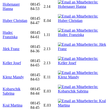
Hohenauer
08145
2.14
Hanna
84-53
08145
Huber Christian
E.04
84-47
Hudec
08145
1.11
Franziska
84-61
08145
Jilek Franz
2.13
84-36
08145
Keller Josef
2.13
84-65
08145
Klenz Mandy
E.11
84-63
Kobarschik
08145
E.03
Sabrina
84-44
08145
Kral Martina
E.03
84-45