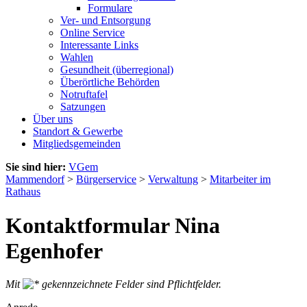
Formulare
Ver- und Entsorgung
Online Service
Interessante Links
Wahlen
Gesundheit (überregional)
Überörtliche Behörden
Notruftafel
Satzungen
Über uns
Standort & Gewerbe
Mitgliedsgemeinden
Sie sind hier:
VGem
Mammendorf
>
Bürgerservice
>
Verwaltung
>
Mitarbeiter im
Rathaus
Kontaktformular Nina
Egenhofer
Mit
gekennzeichnete Felder sind Pflichtfelder.