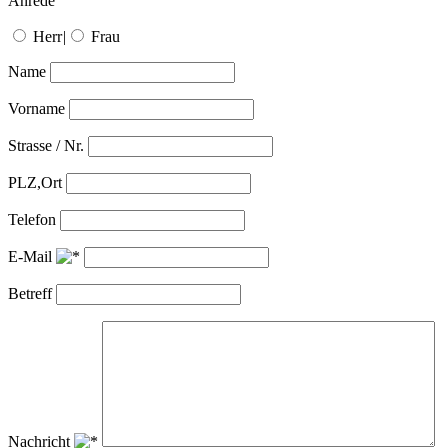
Anrede
Herr
|
Frau
Name
Vorname
Strasse / Nr.
PLZ,Ort
Telefon
E-Mail
Betreff
Nachricht