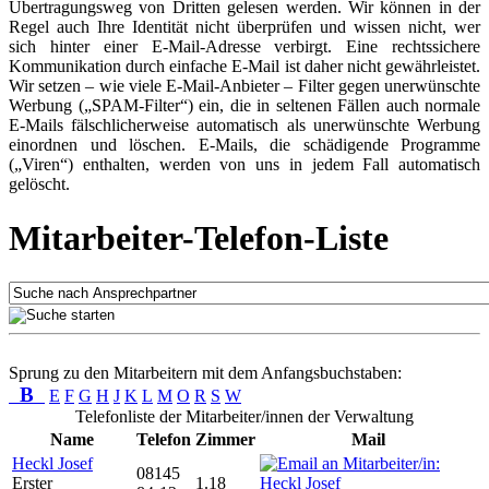
Übertragungsweg von Dritten gelesen werden. Wir können in der
Regel auch Ihre Identität nicht überprüfen und wissen nicht, wer
sich hinter einer E-Mail-Adresse verbirgt. Eine rechtssichere
Kommunikation durch einfache E-Mail ist daher nicht gewährleistet.
Wir setzen – wie viele E-Mail-Anbieter – Filter gegen unerwünschte
Werbung („SPAM-Filter“) ein, die in seltenen Fällen auch normale
E-Mails fälschlicherweise automatisch als unerwünschte Werbung
einordnen und löschen. E-Mails, die schädigende Programme
(„Viren“) enthalten, werden von uns in jedem Fall automatisch
gelöscht.
Mitarbeiter-Telefon-Liste
Sprung zu den Mitarbeitern mit dem Anfangsbuchstaben:
B
E
F
G
H
J
K
L
M
O
R
S
W
Telefonliste der Mitarbeiter/innen der Verwaltung
Name
Telefon
Zimmer
Mail
Heckl Josef
08145
Erster
1.18