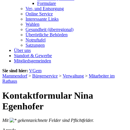
Formulare
Ver- und Entsorgung
Online Service
Interessante Links
Wahlen
Gesundheit (überregional)
Überörtliche Behörden
Notruftafel
Satzungen
Über uns
Standort & Gewerbe
Mitgliedsgemeinden
Sie sind hier:
VGem
Mammendorf
>
Bürgerservice
>
Verwaltung
>
Mitarbeiter im
Rathaus
Kontaktformular Nina
Egenhofer
Mit
gekennzeichnete Felder sind Pflichtfelder.