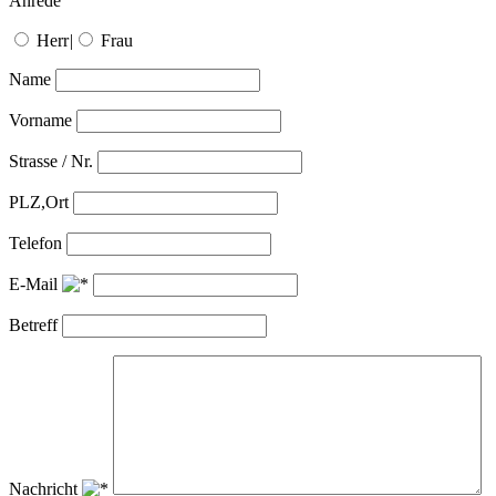
Anrede
Herr
|
Frau
Name
Vorname
Strasse / Nr.
PLZ,Ort
Telefon
E-Mail
Betreff
Nachricht