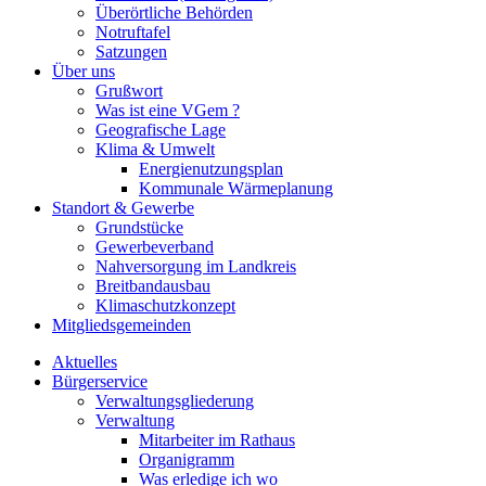
Überörtliche Behörden
Notruftafel
Satzungen
Über uns
Grußwort
Was ist eine VGem ?
Geografische Lage
Klima & Umwelt
Energienutzungsplan
Kommunale Wärmeplanung
Standort & Gewerbe
Grundstücke
Gewerbeverband
Nahversorgung im Landkreis
Breitbandausbau
Klimaschutzkonzept
Mitgliedsgemeinden
Aktuelles
Bürgerservice
Verwaltungsgliederung
Verwaltung
Mitarbeiter im Rathaus
Organigramm
Was erledige ich wo