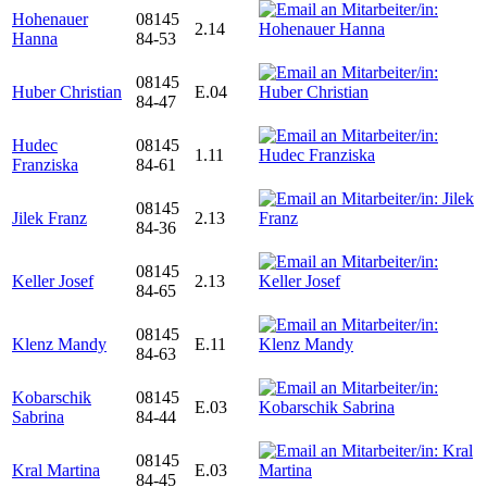
Hohenauer
08145
2.14
Hanna
84-53
08145
Huber Christian
E.04
84-47
Hudec
08145
1.11
Franziska
84-61
08145
Jilek Franz
2.13
84-36
08145
Keller Josef
2.13
84-65
08145
Klenz Mandy
E.11
84-63
Kobarschik
08145
E.03
Sabrina
84-44
08145
Kral Martina
E.03
84-45