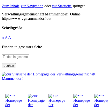
Zum Inhalt
,
zur Navigation
oder
zur Startseite
springen.
Verwaltungsgemeinschaft Mammendorf
| Online:
https://www.vgmammendorf.de/
Schriftgröße
A
A
A
Finden in gesamter Seite
suchen