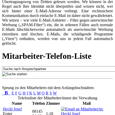
Übertragungsweg von Dritten gelesen werden. Wir können in der
Regel auch Ihre Identität nicht überprüfen und wissen nicht, wer
sich hinter einer E-Mail-Adresse verbirgt. Eine rechtssichere
Kommunikation durch einfache E-Mail ist daher nicht gewährleistet.
Wir setzen – wie viele E-Mail-Anbieter – Filter gegen unerwünschte
Werbung („SPAM-Filter“) ein, die in seltenen Fällen auch normale
E-Mails fälschlicherweise automatisch als unerwünschte Werbung
einordnen und löschen. E-Mails, die schädigende Programme
(„Viren“) enthalten, werden von uns in jedem Fall automatisch
gelöscht.
Mitarbeiter-Telefon-Liste
Sprung zu den Mitarbeitern mit dem Anfangsbuchstaben:
B
E
F
G
H
J
K
L
M
O
R
S
W
Telefonliste der Mitarbeiter/innen der Verwaltung
Name
Telefon
Zimmer
Mail
Heckl Josef
08145
Erster
1.18