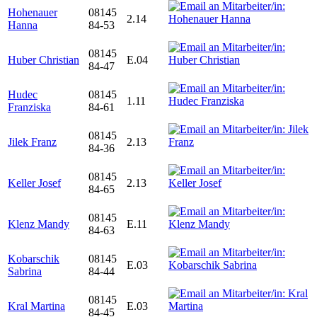
Hohenauer
08145
2.14
Hanna
84-53
08145
Huber Christian
E.04
84-47
Hudec
08145
1.11
Franziska
84-61
08145
Jilek Franz
2.13
84-36
08145
Keller Josef
2.13
84-65
08145
Klenz Mandy
E.11
84-63
Kobarschik
08145
E.03
Sabrina
84-44
08145
Kral Martina
E.03
84-45