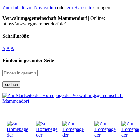
Zum Inhalt
,
zur Navigation
oder
zur Startseite
springen.
Verwaltungsgemeinschaft Mammendorf
| Online:
https://www.vgmammendorf.de/
Schriftgröße
A
A
A
Finden in gesamter Seite
suchen