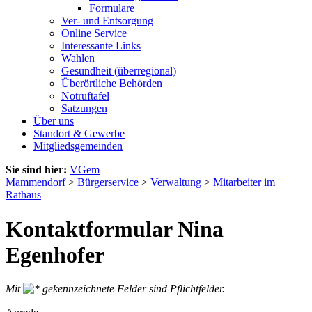
Formulare
Ver- und Entsorgung
Online Service
Interessante Links
Wahlen
Gesundheit (überregional)
Überörtliche Behörden
Notruftafel
Satzungen
Über uns
Standort & Gewerbe
Mitgliedsgemeinden
Sie sind hier:
VGem
Mammendorf
>
Bürgerservice
>
Verwaltung
>
Mitarbeiter im
Rathaus
Kontaktformular Nina
Egenhofer
Mit
gekennzeichnete Felder sind Pflichtfelder.