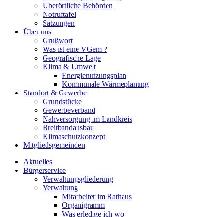
Überörtliche Behörden
Notruftafel
Satzungen
Über uns
Grußwort
Was ist eine VGem ?
Geografische Lage
Klima & Umwelt
Energienutzungsplan
Kommunale Wärmeplanung
Standort & Gewerbe
Grundstücke
Gewerbeverband
Nahversorgung im Landkreis
Breitbandausbau
Klimaschutzkonzept
Mitgliedsgemeinden
Aktuelles
Bürgerservice
Verwaltungsgliederung
Verwaltung
Mitarbeiter im Rathaus
Organigramm
Was erledige ich wo