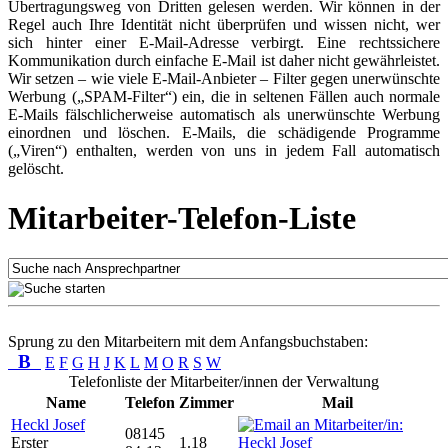
Übertragungsweg von Dritten gelesen werden. Wir können in der
Regel auch Ihre Identität nicht überprüfen und wissen nicht, wer
sich hinter einer E-Mail-Adresse verbirgt. Eine rechtssichere
Kommunikation durch einfache E-Mail ist daher nicht gewährleistet.
Wir setzen – wie viele E-Mail-Anbieter – Filter gegen unerwünschte
Werbung („SPAM-Filter“) ein, die in seltenen Fällen auch normale
E-Mails fälschlicherweise automatisch als unerwünschte Werbung
einordnen und löschen. E-Mails, die schädigende Programme
(„Viren“) enthalten, werden von uns in jedem Fall automatisch
gelöscht.
Mitarbeiter-Telefon-Liste
Sprung zu den Mitarbeitern mit dem Anfangsbuchstaben:
B
E
F
G
H
J
K
L
M
O
R
S
W
Telefonliste der Mitarbeiter/innen der Verwaltung
Name
Telefon
Zimmer
Mail
Heckl Josef
08145
Erster
1.18