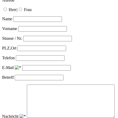
Anrede
Herr
|
Frau
Name
Vorname
Strasse / Nr.
PLZ,Ort
Telefon
E-Mail
Betreff
Nachricht