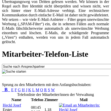
Übertragungsweg von Dritten gelesen werden. Wir können in der
Regel auch Ihre Identität nicht überprüfen und wissen nicht, wer
sich hinter einer E-Mail-Adresse verbirgt. Eine rechtssichere
Kommunikation durch einfache E-Mail ist daher nicht gewährleistet.
Wir setzen – wie viele E-Mail-Anbieter – Filter gegen unerwünschte
Werbung („SPAM-Filter“) ein, die in seltenen Fällen auch normale
E-Mails fälschlicherweise automatisch als unerwünschte Werbung
einordnen und löschen. E-Mails, die schädigende Programme
(„Viren“) enthalten, werden von uns in jedem Fall automatisch
gelöscht.
Mitarbeiter-Telefon-Liste
Sprung zu den Mitarbeitern mit dem Anfangsbuchstaben:
B
E
F
G
H
J
K
L
M
O
R
S
W
Telefonliste der Mitarbeiter/innen der Verwaltung
Name
Telefon
Zimmer
Mail
Heckl Josef
08145
Erster
1.18