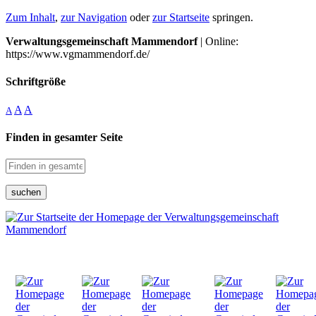
Zum Inhalt
,
zur Navigation
oder
zur Startseite
springen.
Verwaltungsgemeinschaft Mammendorf
| Online:
https://www.vgmammendorf.de/
Schriftgröße
A
A
A
Finden in gesamter Seite
suchen