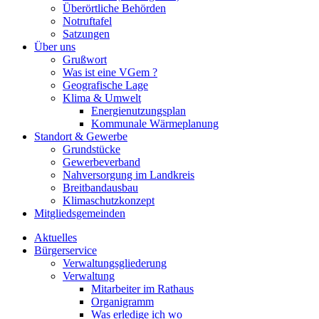
Überörtliche Behörden
Notruftafel
Satzungen
Über uns
Grußwort
Was ist eine VGem ?
Geografische Lage
Klima & Umwelt
Energienutzungsplan
Kommunale Wärmeplanung
Standort & Gewerbe
Grundstücke
Gewerbeverband
Nahversorgung im Landkreis
Breitbandausbau
Klimaschutzkonzept
Mitgliedsgemeinden
Aktuelles
Bürgerservice
Verwaltungsgliederung
Verwaltung
Mitarbeiter im Rathaus
Organigramm
Was erledige ich wo