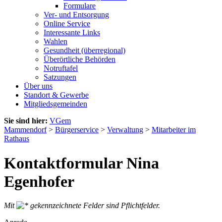
Formulare
Ver- und Entsorgung
Online Service
Interessante Links
Wahlen
Gesundheit (überregional)
Überörtliche Behörden
Notruftafel
Satzungen
Über uns
Standort & Gewerbe
Mitgliedsgemeinden
Sie sind hier:
VGem
Mammendorf
>
Bürgerservice
>
Verwaltung
>
Mitarbeiter im
Rathaus
Kontaktformular Nina
Egenhofer
Mit
gekennzeichnete Felder sind Pflichtfelder.