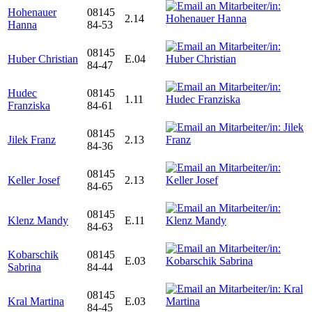
Hohenauer
08145
2.14
Hanna
84-53
08145
Huber Christian
E.04
84-47
Hudec
08145
1.11
Franziska
84-61
08145
Jilek Franz
2.13
84-36
08145
Keller Josef
2.13
84-65
08145
Klenz Mandy
E.11
84-63
Kobarschik
08145
E.03
Sabrina
84-44
08145
Kral Martina
E.03
84-45