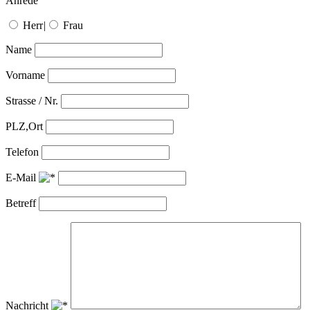
Anrede
Herr
|
Frau
Name
Vorname
Strasse / Nr.
PLZ,Ort
Telefon
E-Mail
Betreff
Nachricht