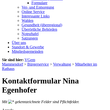
Formulare
Ver- und Entsorgung
Online Service
Interessante Links
Wahlen
Gesundheit (überregional)
Überörtliche Behörden
Notruftafel
Satzungen
Über uns
Standort & Gewerbe
Mitgliedsgemeinden
Sie sind hier:
VGem
Mammendorf
>
Bürgerservice
>
Verwaltung
>
Mitarbeiter im
Rathaus
Kontaktformular Nina
Egenhofer
Mit
gekennzeichnete Felder sind Pflichtfelder.