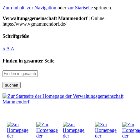
Zum Inhalt
,
zur Navigation
oder
zur Startseite
springen.
Verwaltungsgemeinschaft Mammendorf
| Online:
https://www.vgmammendorf.de/
Schriftgröße
A
A
A
Finden in gesamter Seite
suchen