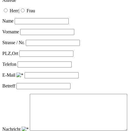
Anrede
Herr
|
Frau
Name
Vorname
Strasse / Nr.
PLZ,Ort
Telefon
E-Mail
Betreff
Nachricht