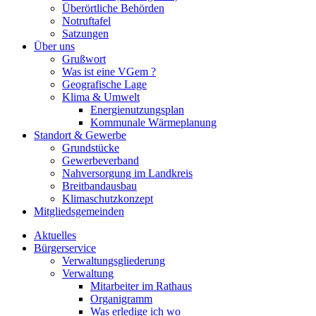
Überörtliche Behörden
Notruftafel
Satzungen
Über uns
Grußwort
Was ist eine VGem ?
Geografische Lage
Klima & Umwelt
Energienutzungsplan
Kommunale Wärmeplanung
Standort & Gewerbe
Grundstücke
Gewerbeverband
Nahversorgung im Landkreis
Breitbandausbau
Klimaschutzkonzept
Mitgliedsgemeinden
Aktuelles
Bürgerservice
Verwaltungsgliederung
Verwaltung
Mitarbeiter im Rathaus
Organigramm
Was erledige ich wo