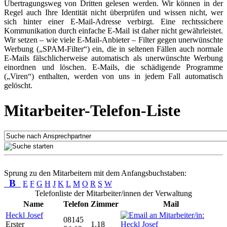
Übertragungsweg von Dritten gelesen werden. Wir können in der
Regel auch Ihre Identität nicht überprüfen und wissen nicht, wer
sich hinter einer E-Mail-Adresse verbirgt. Eine rechtssichere
Kommunikation durch einfache E-Mail ist daher nicht gewährleistet.
Wir setzen – wie viele E-Mail-Anbieter – Filter gegen unerwünschte
Werbung („SPAM-Filter“) ein, die in seltenen Fällen auch normale
E-Mails fälschlicherweise automatisch als unerwünschte Werbung
einordnen und löschen. E-Mails, die schädigende Programme
(„Viren“) enthalten, werden von uns in jedem Fall automatisch
gelöscht.
Mitarbeiter-Telefon-Liste
Sprung zu den Mitarbeitern mit dem Anfangsbuchstaben:
B
E
F
G
H
J
K
L
M
O
R
S
W
Telefonliste der Mitarbeiter/innen der Verwaltung
Name
Telefon
Zimmer
Mail
Heckl Josef
08145
Erster
1.18