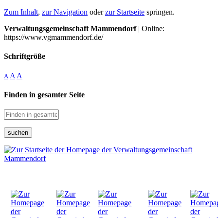
Zum Inhalt
,
zur Navigation
oder
zur Startseite
springen.
Verwaltungsgemeinschaft Mammendorf
| Online:
https://www.vgmammendorf.de/
Schriftgröße
A
A
A
Finden in gesamter Seite
suchen