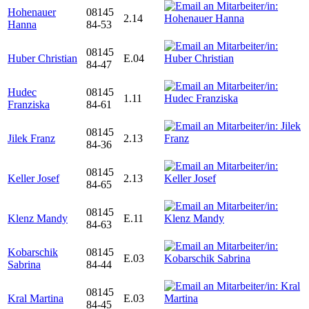
Hohenauer
08145
2.14
Hanna
84-53
08145
Huber Christian
E.04
84-47
Hudec
08145
1.11
Franziska
84-61
08145
Jilek Franz
2.13
84-36
08145
Keller Josef
2.13
84-65
08145
Klenz Mandy
E.11
84-63
Kobarschik
08145
E.03
Sabrina
84-44
08145
Kral Martina
E.03
84-45