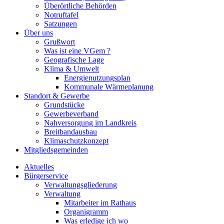
Überörtliche Behörden
Notruftafel
Satzungen
Über uns
Grußwort
Was ist eine VGem ?
Geografische Lage
Klima & Umwelt
Energienutzungsplan
Kommunale Wärmeplanung
Standort & Gewerbe
Grundstücke
Gewerbeverband
Nahversorgung im Landkreis
Breitbandausbau
Klimaschutzkonzept
Mitgliedsgemeinden
Aktuelles
Bürgerservice
Verwaltungsgliederung
Verwaltung
Mitarbeiter im Rathaus
Organigramm
Was erledige ich wo