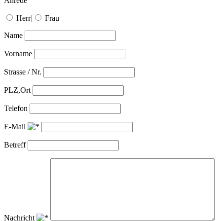
Anrede
Herr
|
Frau
Name
Vorname
Strasse / Nr.
PLZ,Ort
Telefon
E-Mail
Betreff
Nachricht