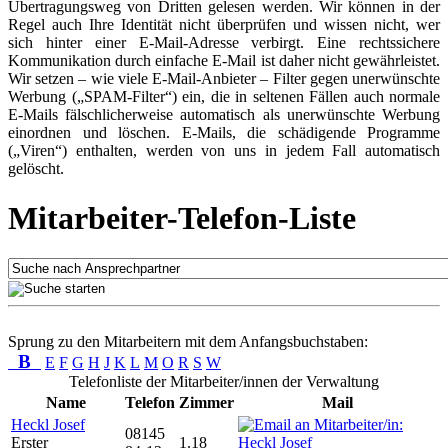
Übertragungsweg von Dritten gelesen werden. Wir können in der
Regel auch Ihre Identität nicht überprüfen und wissen nicht, wer
sich hinter einer E-Mail-Adresse verbirgt. Eine rechtssichere
Kommunikation durch einfache E-Mail ist daher nicht gewährleistet.
Wir setzen – wie viele E-Mail-Anbieter – Filter gegen unerwünschte
Werbung („SPAM-Filter“) ein, die in seltenen Fällen auch normale
E-Mails fälschlicherweise automatisch als unerwünschte Werbung
einordnen und löschen. E-Mails, die schädigende Programme
(„Viren“) enthalten, werden von uns in jedem Fall automatisch
gelöscht.
Mitarbeiter-Telefon-Liste
Sprung zu den Mitarbeitern mit dem Anfangsbuchstaben:
B
E
F
G
H
J
K
L
M
O
R
S
W
Telefonliste der Mitarbeiter/innen der Verwaltung
Name
Telefon
Zimmer
Mail
Heckl Josef
08145
Erster
1.18