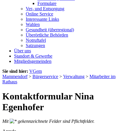
Formulare
Ver- und Entsorgung
Online Service
Interessante Links
Wahlen
Gesundheit (überregional)
Überörtliche Behörden
Notruftafel
Satzungen
Über uns
Standort & Gewerbe
Mitgliedsgemeinden
Sie sind hier:
VGem
Mammendorf
>
Bürgerservice
>
Verwaltung
>
Mitarbeiter im
Rathaus
Kontaktformular Nina
Egenhofer
Mit
gekennzeichnete Felder sind Pflichtfelder.