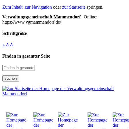
Zum Inhalt
,
zur Navigation
oder
zur Startseite
springen.
Verwaltungsgemeinschaft Mammendorf
| Online:
https://www.vgmammendorf.de/
Schriftgröße
A
A
A
Finden in gesamter Seite
suchen