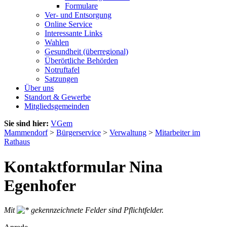
Formulare
Ver- und Entsorgung
Online Service
Interessante Links
Wahlen
Gesundheit (überregional)
Überörtliche Behörden
Notruftafel
Satzungen
Über uns
Standort & Gewerbe
Mitgliedsgemeinden
Sie sind hier:
VGem
Mammendorf
>
Bürgerservice
>
Verwaltung
>
Mitarbeiter im
Rathaus
Kontaktformular Nina
Egenhofer
Mit
gekennzeichnete Felder sind Pflichtfelder.