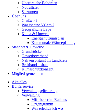
Überörtliche Behörden
Notruftafel
Satzungen
Über uns
Grußwort
Was ist eine VGem ?
Geografische Lage
Klima & Umwelt
Energienutzungsplan
Kommunale Wärmeplanung
Standort & Gewerbe
Grundstücke
Gewerbeverband
Nahversorgung im Landkreis
Breitbandausbau
Klimaschutzkonzept
Mitgliedsgemeinden
Aktuelles
Bürgerservice
Verwaltungsgliederung
Verwaltung
Mitarbeiter im Rathaus
Organigramm
Was erledige ich wo