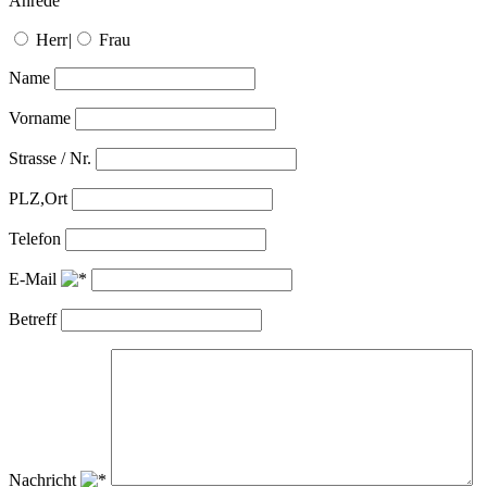
Anrede
Herr
|
Frau
Name
Vorname
Strasse / Nr.
PLZ,Ort
Telefon
E-Mail
Betreff
Nachricht