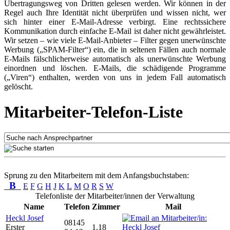
Übertragungsweg von Dritten gelesen werden. Wir können in der
Regel auch Ihre Identität nicht überprüfen und wissen nicht, wer
sich hinter einer E-Mail-Adresse verbirgt. Eine rechtssichere
Kommunikation durch einfache E-Mail ist daher nicht gewährleistet.
Wir setzen – wie viele E-Mail-Anbieter – Filter gegen unerwünschte
Werbung („SPAM-Filter“) ein, die in seltenen Fällen auch normale
E-Mails fälschlicherweise automatisch als unerwünschte Werbung
einordnen und löschen. E-Mails, die schädigende Programme
(„Viren“) enthalten, werden von uns in jedem Fall automatisch
gelöscht.
Mitarbeiter-Telefon-Liste
Sprung zu den Mitarbeitern mit dem Anfangsbuchstaben:
B
E
F
G
H
J
K
L
M
O
R
S
W
Telefonliste der Mitarbeiter/innen der Verwaltung
Name
Telefon
Zimmer
Mail
Heckl Josef
08145
Erster
1.18