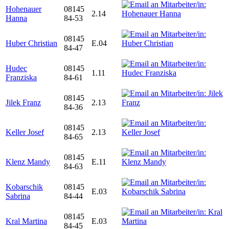
Hohenauer
08145
2.14
Hanna
84-53
08145
Huber Christian
E.04
84-47
Hudec
08145
1.11
Franziska
84-61
08145
Jilek Franz
2.13
84-36
08145
Keller Josef
2.13
84-65
08145
Klenz Mandy
E.11
84-63
Kobarschik
08145
E.03
Sabrina
84-44
08145
Kral Martina
E.03
84-45