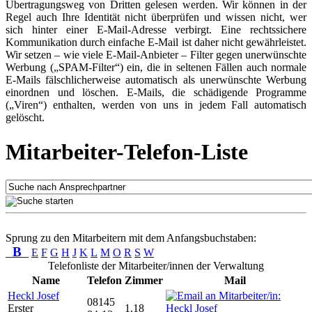
Übertragungsweg von Dritten gelesen werden. Wir können in der
Regel auch Ihre Identität nicht überprüfen und wissen nicht, wer
sich hinter einer E-Mail-Adresse verbirgt. Eine rechtssichere
Kommunikation durch einfache E-Mail ist daher nicht gewährleistet.
Wir setzen – wie viele E-Mail-Anbieter – Filter gegen unerwünschte
Werbung („SPAM-Filter“) ein, die in seltenen Fällen auch normale
E-Mails fälschlicherweise automatisch als unerwünschte Werbung
einordnen und löschen. E-Mails, die schädigende Programme
(„Viren“) enthalten, werden von uns in jedem Fall automatisch
gelöscht.
Mitarbeiter-Telefon-Liste
Sprung zu den Mitarbeitern mit dem Anfangsbuchstaben:
B
E
F
G
H
J
K
L
M
O
R
S
W
Telefonliste der Mitarbeiter/innen der Verwaltung
Name
Telefon
Zimmer
Mail
Heckl Josef
08145
Erster
1.18