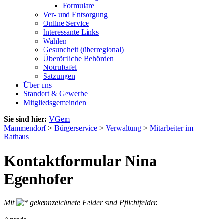
Formulare
Ver- und Entsorgung
Online Service
Interessante Links
Wahlen
Gesundheit (überregional)
Überörtliche Behörden
Notruftafel
Satzungen
Über uns
Standort & Gewerbe
Mitgliedsgemeinden
Sie sind hier:
VGem
Mammendorf
>
Bürgerservice
>
Verwaltung
>
Mitarbeiter im
Rathaus
Kontaktformular Nina
Egenhofer
Mit
gekennzeichnete Felder sind Pflichtfelder.