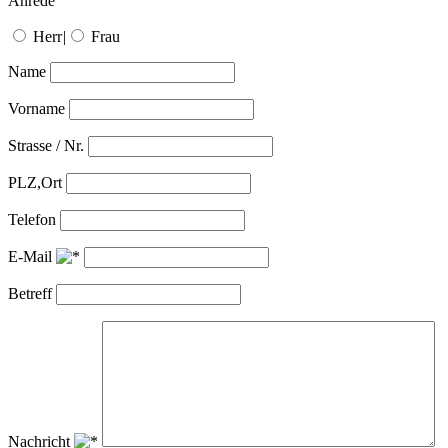
Anrede
Herr
|
Frau
Name
Vorname
Strasse / Nr.
PLZ,Ort
Telefon
E-Mail
Betreff
Nachricht