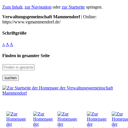
Zum Inhalt
,
zur Navigation
oder
zur Startseite
springen.
Verwaltungsgemeinschaft Mammendorf
| Online:
https://www.vgmammendorf.de/
Schriftgröße
A
A
A
Finden in gesamter Seite
suchen