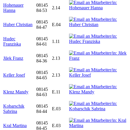
Hohenauer
08145
2.14
Hanna
84-53
08145
Huber Christian
E.04
84-47
Hudec
08145
1.11
Franziska
84-61
08145
Jilek Franz
2.13
84-36
08145
Keller Josef
2.13
84-65
08145
Klenz Mandy
E.11
84-63
Kobarschik
08145
E.03
Sabrina
84-44
08145
Kral Martina
E.03
84-45