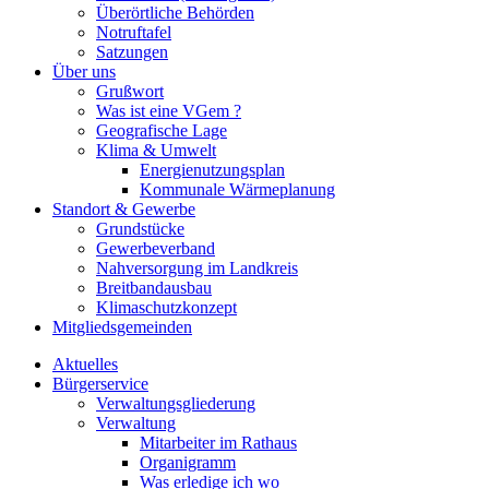
Überörtliche Behörden
Notruftafel
Satzungen
Über uns
Grußwort
Was ist eine VGem ?
Geografische Lage
Klima & Umwelt
Energienutzungsplan
Kommunale Wärmeplanung
Standort & Gewerbe
Grundstücke
Gewerbeverband
Nahversorgung im Landkreis
Breitbandausbau
Klimaschutzkonzept
Mitgliedsgemeinden
Aktuelles
Bürgerservice
Verwaltungsgliederung
Verwaltung
Mitarbeiter im Rathaus
Organigramm
Was erledige ich wo