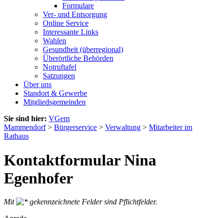
Formulare
Ver- und Entsorgung
Online Service
Interessante Links
Wahlen
Gesundheit (überregional)
Überörtliche Behörden
Notruftafel
Satzungen
Über uns
Standort & Gewerbe
Mitgliedsgemeinden
Sie sind hier:
VGem
Mammendorf
>
Bürgerservice
>
Verwaltung
>
Mitarbeiter im
Rathaus
Kontaktformular Nina
Egenhofer
Mit
gekennzeichnete Felder sind Pflichtfelder.