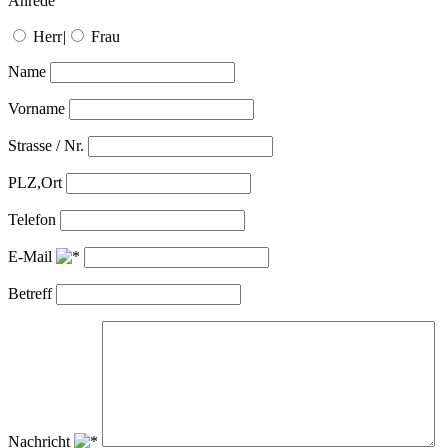
Anrede
Herr
|
Frau
Name
Vorname
Strasse / Nr.
PLZ,Ort
Telefon
E-Mail
Betreff
Nachricht