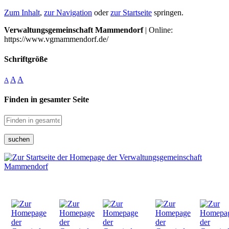
Zum Inhalt
,
zur Navigation
oder
zur Startseite
springen.
Verwaltungsgemeinschaft Mammendorf
| Online:
https://www.vgmammendorf.de/
Schriftgröße
A
A
A
Finden in gesamter Seite
suchen