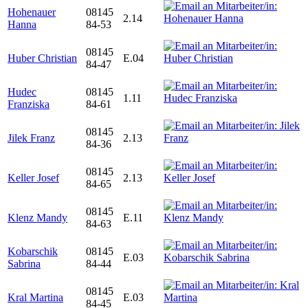
Hohenauer
08145
2.14
Hanna
84-53
08145
Huber Christian
E.04
84-47
Hudec
08145
1.11
Franziska
84-61
08145
Jilek Franz
2.13
84-36
08145
Keller Josef
2.13
84-65
08145
Klenz Mandy
E.11
84-63
Kobarschik
08145
E.03
Sabrina
84-44
08145
Kral Martina
E.03
84-45