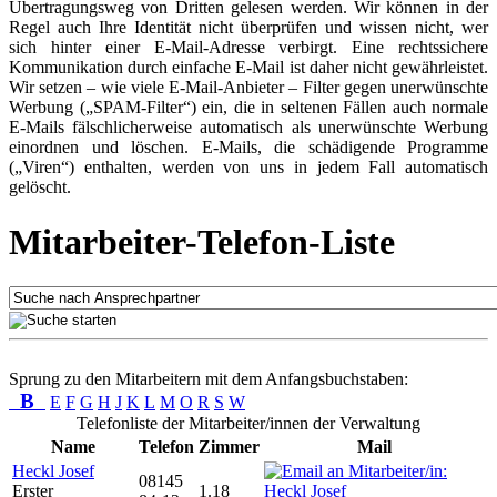
Übertragungsweg von Dritten gelesen werden. Wir können in der
Regel auch Ihre Identität nicht überprüfen und wissen nicht, wer
sich hinter einer E-Mail-Adresse verbirgt. Eine rechtssichere
Kommunikation durch einfache E-Mail ist daher nicht gewährleistet.
Wir setzen – wie viele E-Mail-Anbieter – Filter gegen unerwünschte
Werbung („SPAM-Filter“) ein, die in seltenen Fällen auch normale
E-Mails fälschlicherweise automatisch als unerwünschte Werbung
einordnen und löschen. E-Mails, die schädigende Programme
(„Viren“) enthalten, werden von uns in jedem Fall automatisch
gelöscht.
Mitarbeiter-Telefon-Liste
Sprung zu den Mitarbeitern mit dem Anfangsbuchstaben:
B
E
F
G
H
J
K
L
M
O
R
S
W
Telefonliste der Mitarbeiter/innen der Verwaltung
Name
Telefon
Zimmer
Mail
Heckl Josef
08145
Erster
1.18