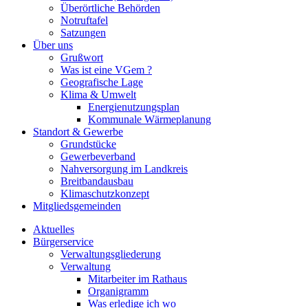
Überörtliche Behörden
Notruftafel
Satzungen
Über uns
Grußwort
Was ist eine VGem ?
Geografische Lage
Klima & Umwelt
Energienutzungsplan
Kommunale Wärmeplanung
Standort & Gewerbe
Grundstücke
Gewerbeverband
Nahversorgung im Landkreis
Breitbandausbau
Klimaschutzkonzept
Mitgliedsgemeinden
Aktuelles
Bürgerservice
Verwaltungsgliederung
Verwaltung
Mitarbeiter im Rathaus
Organigramm
Was erledige ich wo