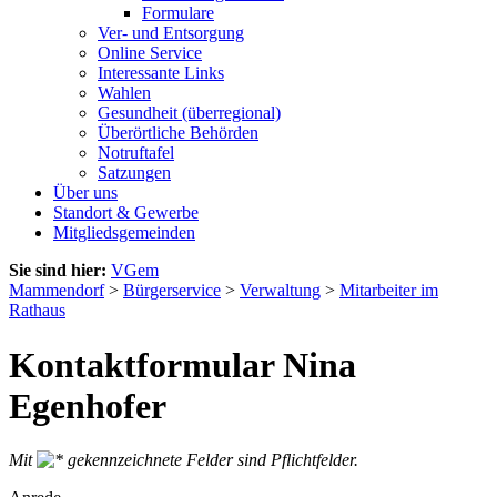
Formulare
Ver- und Entsorgung
Online Service
Interessante Links
Wahlen
Gesundheit (überregional)
Überörtliche Behörden
Notruftafel
Satzungen
Über uns
Standort & Gewerbe
Mitgliedsgemeinden
Sie sind hier:
VGem
Mammendorf
>
Bürgerservice
>
Verwaltung
>
Mitarbeiter im
Rathaus
Kontaktformular Nina
Egenhofer
Mit
gekennzeichnete Felder sind Pflichtfelder.