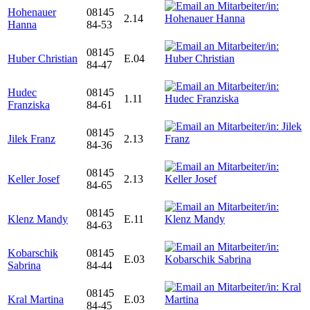
Hohenauer
08145
2.14
Hanna
84-53
08145
Huber Christian
E.04
84-47
Hudec
08145
1.11
Franziska
84-61
08145
Jilek Franz
2.13
84-36
08145
Keller Josef
2.13
84-65
08145
Klenz Mandy
E.11
84-63
Kobarschik
08145
E.03
Sabrina
84-44
08145
Kral Martina
E.03
84-45