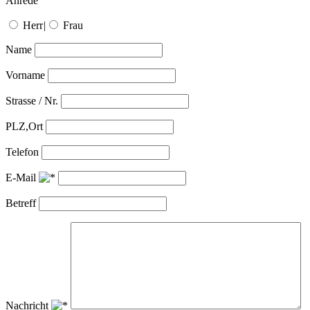
Anrede
Herr
|
Frau
Name
Vorname
Strasse / Nr.
PLZ,Ort
Telefon
E-Mail
Betreff
Nachricht