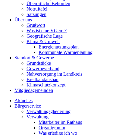
Überörtliche Behörden
Notruftafel
Satzungen
Über uns
Grußwort
Was ist eine VGem ?
Geografische Lage
Klima & Umwelt
Energienutzungsplan
Kommunale Wärmeplanung
Standort & Gewerbe
Grundstücke
Gewerbeverband
Nahversorgung im Landkreis
Breitbandausbau
Klimaschutzkonzept
Mitgliedsgemeinden
Aktuelles
Bürgerservice
Verwaltungsgliederung
Verwaltung
Mitarbeiter im Rathaus
Organigramm
Was erledige ich wo