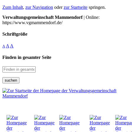
Zum Inhalt
,
zur Navigation
oder
zur Startseite
springen.
Verwaltungsgemeinschaft Mammendorf
| Online:
https://www.vgmammendorf.de/
Schriftgröße
A
A
A
Finden in gesamter Seite
suchen