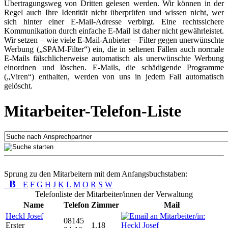
Übertragungsweg von Dritten gelesen werden. Wir können in der
Regel auch Ihre Identität nicht überprüfen und wissen nicht, wer
sich hinter einer E-Mail-Adresse verbirgt. Eine rechtssichere
Kommunikation durch einfache E-Mail ist daher nicht gewährleistet.
Wir setzen – wie viele E-Mail-Anbieter – Filter gegen unerwünschte
Werbung („SPAM-Filter“) ein, die in seltenen Fällen auch normale
E-Mails fälschlicherweise automatisch als unerwünschte Werbung
einordnen und löschen. E-Mails, die schädigende Programme
(„Viren“) enthalten, werden von uns in jedem Fall automatisch
gelöscht.
Mitarbeiter-Telefon-Liste
Sprung zu den Mitarbeitern mit dem Anfangsbuchstaben:
B
E
F
G
H
J
K
L
M
O
R
S
W
Telefonliste der Mitarbeiter/innen der Verwaltung
Name
Telefon
Zimmer
Mail
Heckl Josef
08145
Erster
1.18