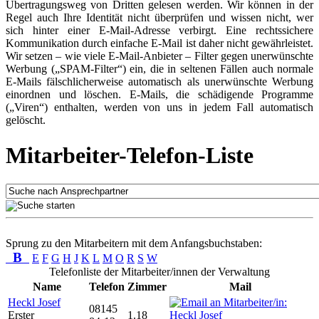
Übertragungsweg von Dritten gelesen werden. Wir können in der
Regel auch Ihre Identität nicht überprüfen und wissen nicht, wer
sich hinter einer E-Mail-Adresse verbirgt. Eine rechtssichere
Kommunikation durch einfache E-Mail ist daher nicht gewährleistet.
Wir setzen – wie viele E-Mail-Anbieter – Filter gegen unerwünschte
Werbung („SPAM-Filter“) ein, die in seltenen Fällen auch normale
E-Mails fälschlicherweise automatisch als unerwünschte Werbung
einordnen und löschen. E-Mails, die schädigende Programme
(„Viren“) enthalten, werden von uns in jedem Fall automatisch
gelöscht.
Mitarbeiter-Telefon-Liste
Sprung zu den Mitarbeitern mit dem Anfangsbuchstaben:
B
E
F
G
H
J
K
L
M
O
R
S
W
Telefonliste der Mitarbeiter/innen der Verwaltung
Name
Telefon
Zimmer
Mail
Heckl Josef
08145
Erster
1.18