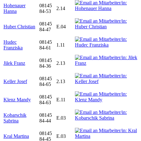
Hohenauer
08145
2.14
Hanna
84-53
08145
Huber Christian
E.04
84-47
Hudec
08145
1.11
Franziska
84-61
08145
Jilek Franz
2.13
84-36
08145
Keller Josef
2.13
84-65
08145
Klenz Mandy
E.11
84-63
Kobarschik
08145
E.03
Sabrina
84-44
08145
Kral Martina
E.03
84-45