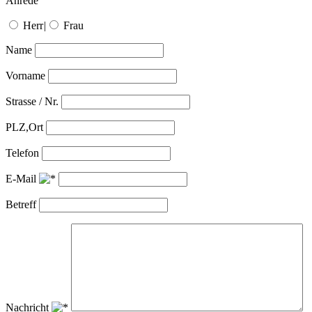
Anrede
Herr
|
Frau
Name
Vorname
Strasse / Nr.
PLZ,Ort
Telefon
E-Mail
Betreff
Nachricht