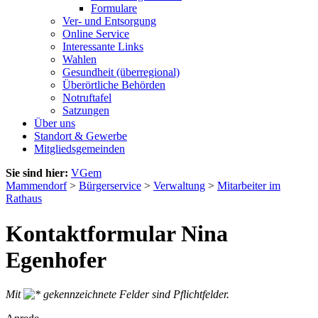
Formulare
Ver- und Entsorgung
Online Service
Interessante Links
Wahlen
Gesundheit (überregional)
Überörtliche Behörden
Notruftafel
Satzungen
Über uns
Standort & Gewerbe
Mitgliedsgemeinden
Sie sind hier:
VGem
Mammendorf
>
Bürgerservice
>
Verwaltung
>
Mitarbeiter im
Rathaus
Kontaktformular Nina
Egenhofer
Mit
gekennzeichnete Felder sind Pflichtfelder.