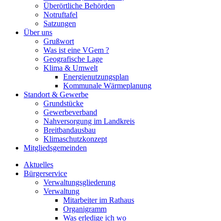
Überörtliche Behörden
Notruftafel
Satzungen
Über uns
Grußwort
Was ist eine VGem ?
Geografische Lage
Klima & Umwelt
Energienutzungsplan
Kommunale Wärmeplanung
Standort & Gewerbe
Grundstücke
Gewerbeverband
Nahversorgung im Landkreis
Breitbandausbau
Klimaschutzkonzept
Mitgliedsgemeinden
Aktuelles
Bürgerservice
Verwaltungsgliederung
Verwaltung
Mitarbeiter im Rathaus
Organigramm
Was erledige ich wo