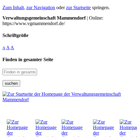
Zum Inhalt
,
zur Navigation
oder
zur Startseite
springen.
Verwaltungsgemeinschaft Mammendorf
| Online:
https://www.vgmammendorf.de/
Schriftgröße
A
A
A
Finden in gesamter Seite
suchen