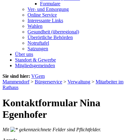
Formulare
Ver- und Entsorgung
Online Service
Interessante Links
Wahlen
Gesundheit (überregional)
Überörtliche Behörden
Notruftafel
Satzungen
Über uns
Standort & Gewerbe
Mitgliedsgemeinden
Sie sind hier:
VGem
Mammendorf
>
Bürgerservice
>
Verwaltung
>
Mitarbeiter im
Rathaus
Kontaktformular Nina
Egenhofer
Mit
gekennzeichnete Felder sind Pflichtfelder.