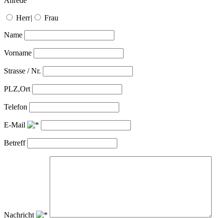
Anrede
Herr
|
Frau
Name
Vorname
Strasse / Nr.
PLZ,Ort
Telefon
E-Mail
Betreff
Nachricht