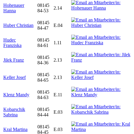
Hohenauer
08145
2.14
Hanna
84-53
08145
Huber Christian
E.04
84-47
Hudec
08145
1.11
Franziska
84-61
08145
Jilek Franz
2.13
84-36
08145
Keller Josef
2.13
84-65
08145
Klenz Mandy
E.11
84-63
Kobarschik
08145
E.03
Sabrina
84-44
08145
Kral Martina
E.03
84-45