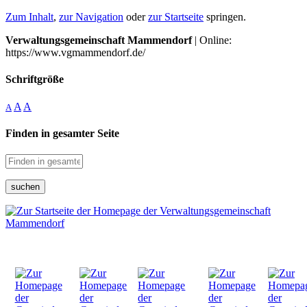
Zum Inhalt
,
zur Navigation
oder
zur Startseite
springen.
Verwaltungsgemeinschaft Mammendorf
| Online:
https://www.vgmammendorf.de/
Schriftgröße
A
A
A
Finden in gesamter Seite
suchen