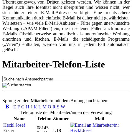
Übertragungsweg von Dritten gelesen werden. Wir können in der
Regel auch Ihre Identität nicht überprüfen und wissen nicht, wer
sich hinter einer E-Mail-Adresse verbirgt. Eine rechtssichere
Kommunikation durch einfache E-Mail ist daher nicht gewährleistet.
Wir setzen – wie viele E-Mail-Anbieter – Filter gegen unerwünschte
Werbung („SPAM-Filter“) ein, die in seltenen Fällen auch normale
E-Mails fälschlicherweise automatisch als unerwünschte Werbung
einordnen und löschen. E-Mails, die schädigende Programme
(„Viren“) enthalten, werden von uns in jedem Fall automatisch
gelöscht.
Mitarbeiter-Telefon-Liste
Sprung zu den Mitarbeitern mit dem Anfangsbuchstaben:
B
E
F
G
H
J
K
L
M
O
R
S
W
Telefonliste der Mitarbeiter/innen der Verwaltung
Name
Telefon
Zimmer
Mail
Heckl Josef
08145
Erster
1.18