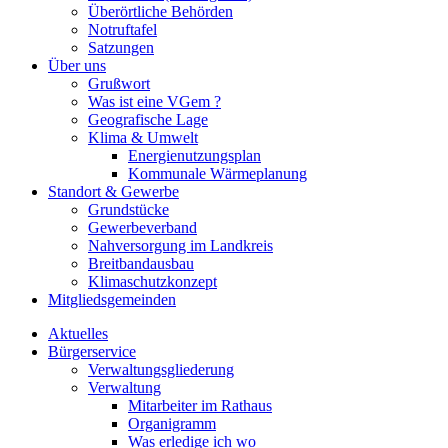
Überörtliche Behörden
Notruftafel
Satzungen
Über uns
Grußwort
Was ist eine VGem ?
Geografische Lage
Klima & Umwelt
Energienutzungsplan
Kommunale Wärmeplanung
Standort & Gewerbe
Grundstücke
Gewerbeverband
Nahversorgung im Landkreis
Breitbandausbau
Klimaschutzkonzept
Mitgliedsgemeinden
Aktuelles
Bürgerservice
Verwaltungsgliederung
Verwaltung
Mitarbeiter im Rathaus
Organigramm
Was erledige ich wo