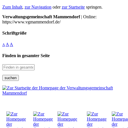
Zum Inhalt
,
zur Navigation
oder
zur Startseite
springen.
Verwaltungsgemeinschaft Mammendorf
| Online:
https://www.vgmammendorf.de/
Schriftgröße
A
A
A
Finden in gesamter Seite
suchen