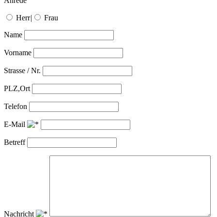
Anrede
Herr
|
Frau
Name
Vorname
Strasse / Nr.
PLZ,Ort
Telefon
E-Mail
Betreff
Nachricht