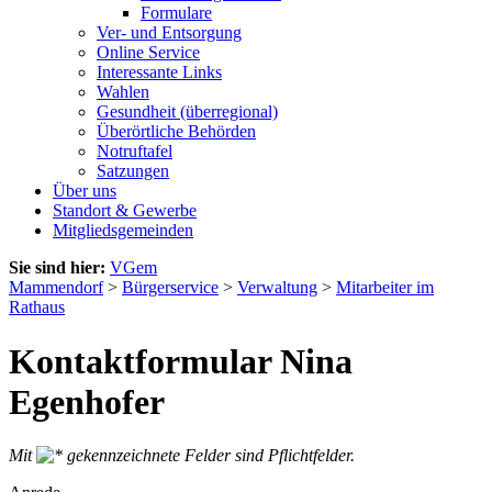
Formulare
Ver- und Entsorgung
Online Service
Interessante Links
Wahlen
Gesundheit (überregional)
Überörtliche Behörden
Notruftafel
Satzungen
Über uns
Standort & Gewerbe
Mitgliedsgemeinden
Sie sind hier:
VGem
Mammendorf
>
Bürgerservice
>
Verwaltung
>
Mitarbeiter im
Rathaus
Kontaktformular Nina
Egenhofer
Mit
gekennzeichnete Felder sind Pflichtfelder.