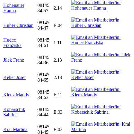
Hohenauer
08145
2.14
Hanna
84-53
08145
Huber Christian
E.04
84-47
Hudec
08145
1.11
Franziska
84-61
08145
Jilek Franz
2.13
84-36
08145
Keller Josef
2.13
84-65
08145
Klenz Mandy
E.11
84-63
Kobarschik
08145
E.03
Sabrina
84-44
08145
Kral Martina
E.03
84-45