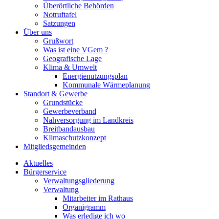
Überörtliche Behörden
Notruftafel
Satzungen
Über uns
Grußwort
Was ist eine VGem ?
Geografische Lage
Klima & Umwelt
Energienutzungsplan
Kommunale Wärmeplanung
Standort & Gewerbe
Grundstücke
Gewerbeverband
Nahversorgung im Landkreis
Breitbandausbau
Klimaschutzkonzept
Mitgliedsgemeinden
Aktuelles
Bürgerservice
Verwaltungsgliederung
Verwaltung
Mitarbeiter im Rathaus
Organigramm
Was erledige ich wo