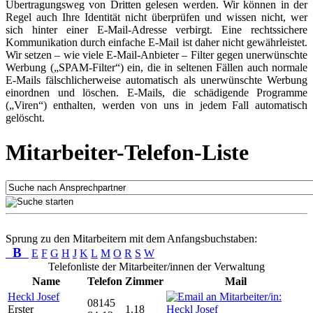
Übertragungsweg von Dritten gelesen werden. Wir können in der
Regel auch Ihre Identität nicht überprüfen und wissen nicht, wer
sich hinter einer E-Mail-Adresse verbirgt. Eine rechtssichere
Kommunikation durch einfache E-Mail ist daher nicht gewährleistet.
Wir setzen – wie viele E-Mail-Anbieter – Filter gegen unerwünschte
Werbung („SPAM-Filter“) ein, die in seltenen Fällen auch normale
E-Mails fälschlicherweise automatisch als unerwünschte Werbung
einordnen und löschen. E-Mails, die schädigende Programme
(„Viren“) enthalten, werden von uns in jedem Fall automatisch
gelöscht.
Mitarbeiter-Telefon-Liste
Sprung zu den Mitarbeitern mit dem Anfangsbuchstaben:
B
E
F
G
H
J
K
L
M
O
R
S
W
Telefonliste der Mitarbeiter/innen der Verwaltung
Name
Telefon
Zimmer
Mail
Heckl Josef
08145
Erster
1.18