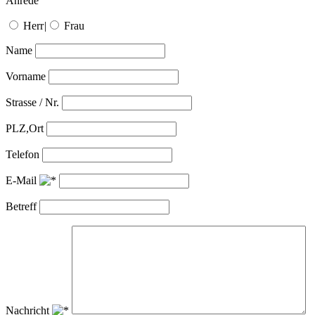
Anrede
Herr
|
Frau
Name
Vorname
Strasse / Nr.
PLZ,Ort
Telefon
E-Mail
Betreff
Nachricht