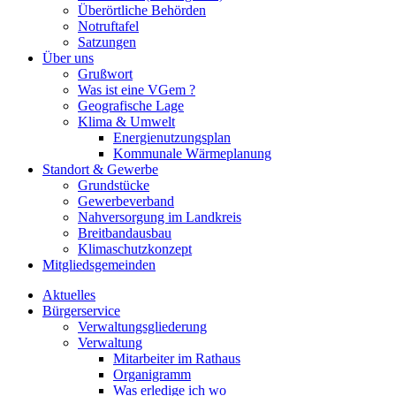
Überörtliche Behörden
Notruftafel
Satzungen
Über uns
Grußwort
Was ist eine VGem ?
Geografische Lage
Klima & Umwelt
Energienutzungsplan
Kommunale Wärmeplanung
Standort & Gewerbe
Grundstücke
Gewerbeverband
Nahversorgung im Landkreis
Breitbandausbau
Klimaschutzkonzept
Mitgliedsgemeinden
Aktuelles
Bürgerservice
Verwaltungsgliederung
Verwaltung
Mitarbeiter im Rathaus
Organigramm
Was erledige ich wo