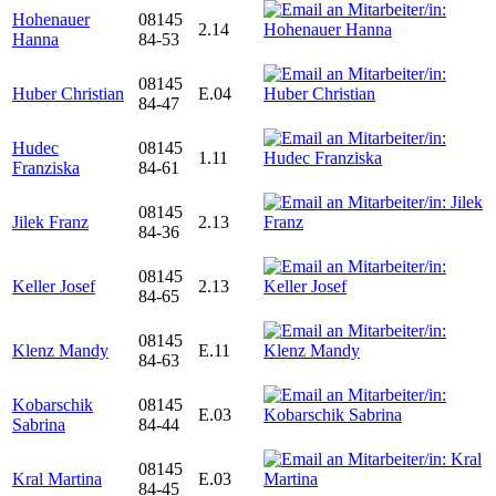
Hohenauer
08145
2.14
Hanna
84-53
08145
Huber Christian
E.04
84-47
Hudec
08145
1.11
Franziska
84-61
08145
Jilek Franz
2.13
84-36
08145
Keller Josef
2.13
84-65
08145
Klenz Mandy
E.11
84-63
Kobarschik
08145
E.03
Sabrina
84-44
08145
Kral Martina
E.03
84-45