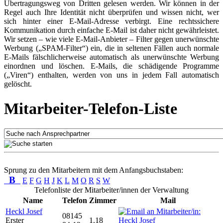
Übertragungsweg von Dritten gelesen werden. Wir können in der
Regel auch Ihre Identität nicht überprüfen und wissen nicht, wer
sich hinter einer E-Mail-Adresse verbirgt. Eine rechtssichere
Kommunikation durch einfache E-Mail ist daher nicht gewährleistet.
Wir setzen – wie viele E-Mail-Anbieter – Filter gegen unerwünschte
Werbung („SPAM-Filter“) ein, die in seltenen Fällen auch normale
E-Mails fälschlicherweise automatisch als unerwünschte Werbung
einordnen und löschen. E-Mails, die schädigende Programme
(„Viren“) enthalten, werden von uns in jedem Fall automatisch
gelöscht.
Mitarbeiter-Telefon-Liste
Sprung zu den Mitarbeitern mit dem Anfangsbuchstaben:
B
E
F
G
H
J
K
L
M
O
R
S
W
Telefonliste der Mitarbeiter/innen der Verwaltung
Name
Telefon
Zimmer
Mail
Heckl Josef
08145
Erster
1.18