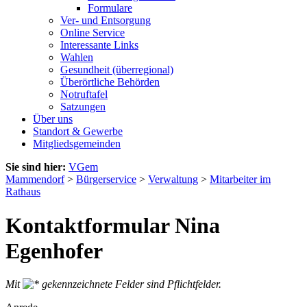
Formulare
Ver- und Entsorgung
Online Service
Interessante Links
Wahlen
Gesundheit (überregional)
Überörtliche Behörden
Notruftafel
Satzungen
Über uns
Standort & Gewerbe
Mitgliedsgemeinden
Sie sind hier:
VGem
Mammendorf
>
Bürgerservice
>
Verwaltung
>
Mitarbeiter im
Rathaus
Kontaktformular Nina
Egenhofer
Mit
gekennzeichnete Felder sind Pflichtfelder.