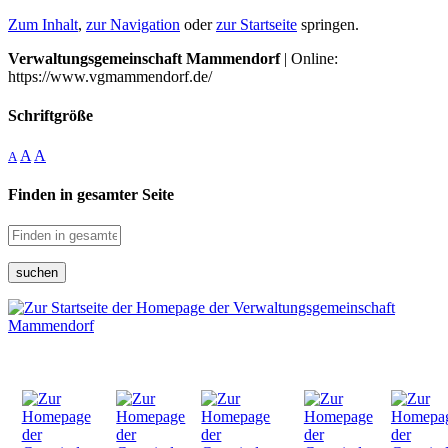
Zum Inhalt
,
zur Navigation
oder
zur Startseite
springen.
Verwaltungsgemeinschaft Mammendorf
| Online:
https://www.vgmammendorf.de/
Schriftgröße
A
A
A
Finden in gesamter Seite
suchen