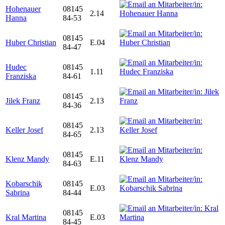
Hohenauer
08145
2.14
Hanna
84-53
08145
Huber Christian
E.04
84-47
Hudec
08145
1.11
Franziska
84-61
08145
Jilek Franz
2.13
84-36
08145
Keller Josef
2.13
84-65
08145
Klenz Mandy
E.11
84-63
Kobarschik
08145
E.03
Sabrina
84-44
08145
Kral Martina
E.03
84-45