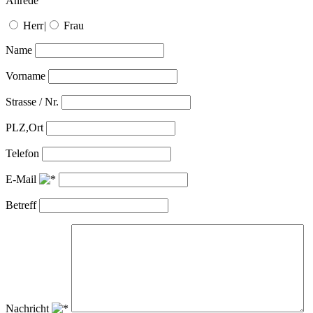
Anrede
Herr
|
Frau
Name
Vorname
Strasse / Nr.
PLZ,Ort
Telefon
E-Mail
Betreff
Nachricht