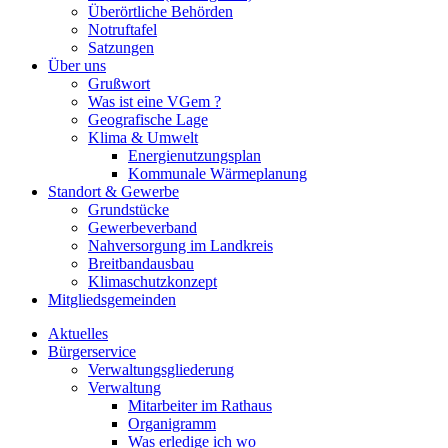
Überörtliche Behörden
Notruftafel
Satzungen
Über uns
Grußwort
Was ist eine VGem ?
Geografische Lage
Klima & Umwelt
Energienutzungsplan
Kommunale Wärmeplanung
Standort & Gewerbe
Grundstücke
Gewerbeverband
Nahversorgung im Landkreis
Breitbandausbau
Klimaschutzkonzept
Mitgliedsgemeinden
Aktuelles
Bürgerservice
Verwaltungsgliederung
Verwaltung
Mitarbeiter im Rathaus
Organigramm
Was erledige ich wo