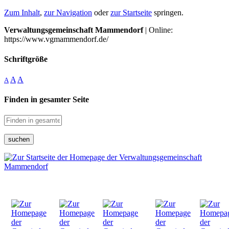
Zum Inhalt
,
zur Navigation
oder
zur Startseite
springen.
Verwaltungsgemeinschaft Mammendorf
| Online:
https://www.vgmammendorf.de/
Schriftgröße
A
A
A
Finden in gesamter Seite
suchen