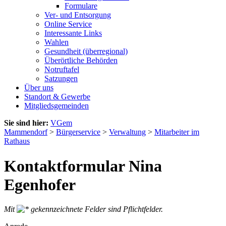
Formulare
Ver- und Entsorgung
Online Service
Interessante Links
Wahlen
Gesundheit (überregional)
Überörtliche Behörden
Notruftafel
Satzungen
Über uns
Standort & Gewerbe
Mitgliedsgemeinden
Sie sind hier:
VGem
Mammendorf
>
Bürgerservice
>
Verwaltung
>
Mitarbeiter im
Rathaus
Kontaktformular Nina
Egenhofer
Mit
gekennzeichnete Felder sind Pflichtfelder.