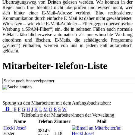
Übertragungsweg von Dritten gelesen werden. Wir können in der
Regel auch Ihre Identität nicht überprüfen und wissen nicht, wer
sich hinter einer E-Mail-Adresse verbirgt. Eine rechtssichere
Kommunikation durch einfache E-Mail ist daher nicht gewährleistet.
Wir setzen – wie viele E-Mail-Anbieter – Filter gegen unerwünschte
Werbung („SPAM-Filter“) ein, die in seltenen Fällen auch normale
E-Mails fälschlicherweise automatisch als unerwünschte Werbung
einordnen und löschen. E-Mails, die schädigende Programme
(„Viren“) enthalten, werden von uns in jedem Fall automatisch
gelöscht.
Mitarbeiter-Telefon-Liste
Sprung zu den Mitarbeitern mit dem Anfangsbuchstaben:
B
E
F
G
H
J
K
L
M
O
R
S
W
Telefonliste der Mitarbeiter/innen der Verwaltung
Name
Telefon
Zimmer
Mail
Heckl Josef
08145
Erster
1.18