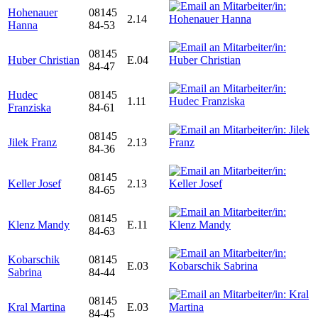
Hohenauer
08145
2.14
Hanna
84-53
08145
Huber Christian
E.04
84-47
Hudec
08145
1.11
Franziska
84-61
08145
Jilek Franz
2.13
84-36
08145
Keller Josef
2.13
84-65
08145
Klenz Mandy
E.11
84-63
Kobarschik
08145
E.03
Sabrina
84-44
08145
Kral Martina
E.03
84-45