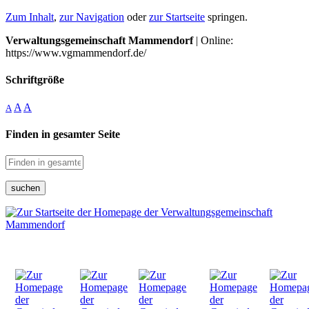
Zum Inhalt
,
zur Navigation
oder
zur Startseite
springen.
Verwaltungsgemeinschaft Mammendorf
| Online:
https://www.vgmammendorf.de/
Schriftgröße
A
A
A
Finden in gesamter Seite
suchen