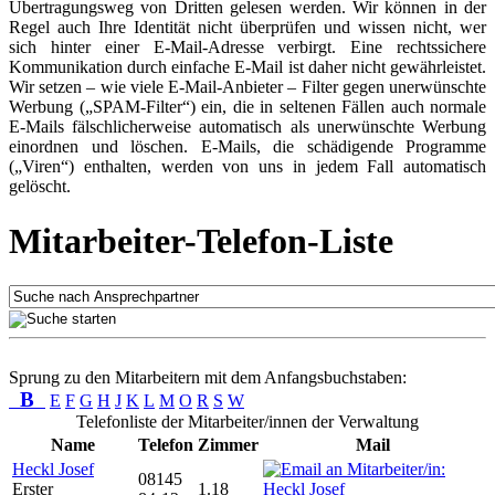
Übertragungsweg von Dritten gelesen werden. Wir können in der
Regel auch Ihre Identität nicht überprüfen und wissen nicht, wer
sich hinter einer E-Mail-Adresse verbirgt. Eine rechtssichere
Kommunikation durch einfache E-Mail ist daher nicht gewährleistet.
Wir setzen – wie viele E-Mail-Anbieter – Filter gegen unerwünschte
Werbung („SPAM-Filter“) ein, die in seltenen Fällen auch normale
E-Mails fälschlicherweise automatisch als unerwünschte Werbung
einordnen und löschen. E-Mails, die schädigende Programme
(„Viren“) enthalten, werden von uns in jedem Fall automatisch
gelöscht.
Mitarbeiter-Telefon-Liste
Sprung zu den Mitarbeitern mit dem Anfangsbuchstaben:
B
E
F
G
H
J
K
L
M
O
R
S
W
Telefonliste der Mitarbeiter/innen der Verwaltung
Name
Telefon
Zimmer
Mail
Heckl Josef
08145
Erster
1.18