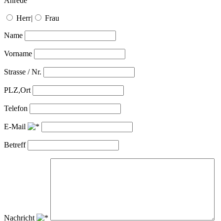
Anrede
Herr
|
Frau
Name
Vorname
Strasse / Nr.
PLZ,Ort
Telefon
E-Mail
Betreff
Nachricht