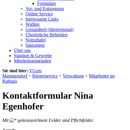
Formulare
Ver- und Entsorgung
Online Service
Interessante Links
Wahlen
Gesundheit (überregional)
Überörtliche Behörden
Notruftafel
Satzungen
Über uns
Standort & Gewerbe
Mitgliedsgemeinden
Sie sind hier:
VGem
Mammendorf
>
Bürgerservice
>
Verwaltung
>
Mitarbeiter im
Rathaus
Kontaktformular Nina
Egenhofer
Mit
gekennzeichnete Felder sind Pflichtfelder.