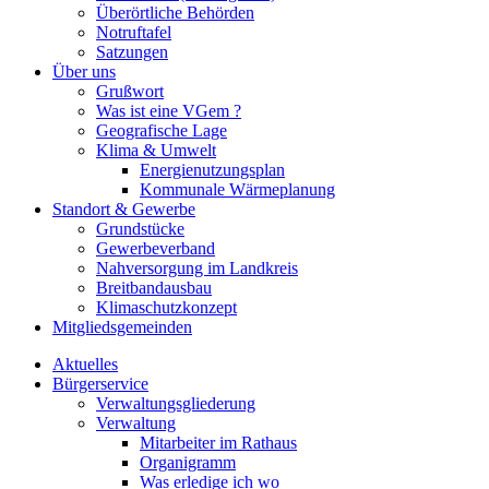
Überörtliche Behörden
Notruftafel
Satzungen
Über uns
Grußwort
Was ist eine VGem ?
Geografische Lage
Klima & Umwelt
Energienutzungsplan
Kommunale Wärmeplanung
Standort & Gewerbe
Grundstücke
Gewerbeverband
Nahversorgung im Landkreis
Breitbandausbau
Klimaschutzkonzept
Mitgliedsgemeinden
Aktuelles
Bürgerservice
Verwaltungsgliederung
Verwaltung
Mitarbeiter im Rathaus
Organigramm
Was erledige ich wo