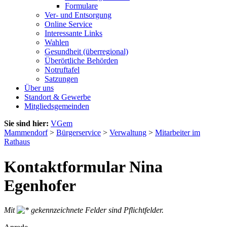
Formulare
Ver- und Entsorgung
Online Service
Interessante Links
Wahlen
Gesundheit (überregional)
Überörtliche Behörden
Notruftafel
Satzungen
Über uns
Standort & Gewerbe
Mitgliedsgemeinden
Sie sind hier:
VGem
Mammendorf
>
Bürgerservice
>
Verwaltung
>
Mitarbeiter im
Rathaus
Kontaktformular Nina
Egenhofer
Mit
gekennzeichnete Felder sind Pflichtfelder.