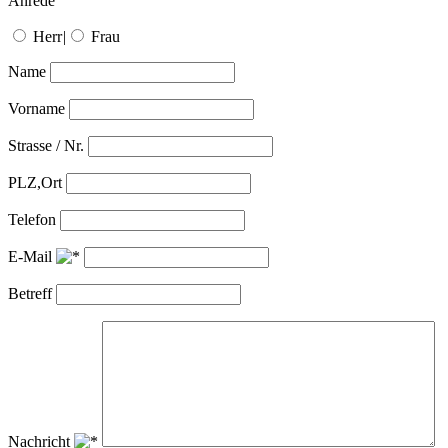
Anrede
Herr
|
Frau
Name
Vorname
Strasse / Nr.
PLZ,Ort
Telefon
E-Mail
Betreff
Nachricht