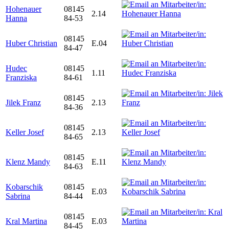
Hohenauer
08145
2.14
Hanna
84-53
08145
Huber Christian
E.04
84-47
Hudec
08145
1.11
Franziska
84-61
08145
Jilek Franz
2.13
84-36
08145
Keller Josef
2.13
84-65
08145
Klenz Mandy
E.11
84-63
Kobarschik
08145
E.03
Sabrina
84-44
08145
Kral Martina
E.03
84-45