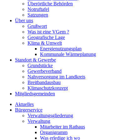
Überörtliche Behörden
Notruftafel
Satzungen
Über uns
Grußwort
Was ist eine VGem ?
Geografische Lage
Klima & Umwelt
Energienutzungsplan
Kommunale Wärmeplanung
Standort & Gewerbe
Grundstücke
Gewerbeverband
Nahversorgung im Landkreis
Breitbandausbau
Klimaschutzkonzept
Mitgliedsgemeinden
Aktuelles
Bürgerservice
Verwaltungsgliederung
Verwaltung
Mitarbeiter im Rathaus
Organigramm
Was erledige ich wo