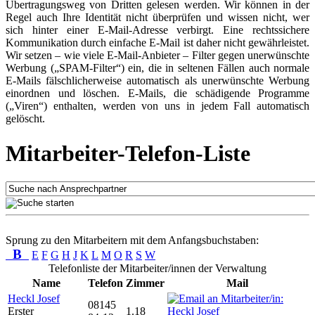
Übertragungsweg von Dritten gelesen werden. Wir können in der
Regel auch Ihre Identität nicht überprüfen und wissen nicht, wer
sich hinter einer E-Mail-Adresse verbirgt. Eine rechtssichere
Kommunikation durch einfache E-Mail ist daher nicht gewährleistet.
Wir setzen – wie viele E-Mail-Anbieter – Filter gegen unerwünschte
Werbung („SPAM-Filter“) ein, die in seltenen Fällen auch normale
E-Mails fälschlicherweise automatisch als unerwünschte Werbung
einordnen und löschen. E-Mails, die schädigende Programme
(„Viren“) enthalten, werden von uns in jedem Fall automatisch
gelöscht.
Mitarbeiter-Telefon-Liste
Sprung zu den Mitarbeitern mit dem Anfangsbuchstaben:
B
E
F
G
H
J
K
L
M
O
R
S
W
Telefonliste der Mitarbeiter/innen der Verwaltung
Name
Telefon
Zimmer
Mail
Heckl Josef
08145
Erster
1.18