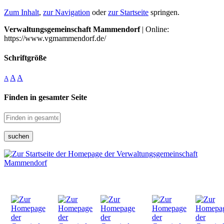
Zum Inhalt
,
zur Navigation
oder
zur Startseite
springen.
Verwaltungsgemeinschaft Mammendorf
| Online:
https://www.vgmammendorf.de/
Schriftgröße
A
A
A
Finden in gesamter Seite
suchen