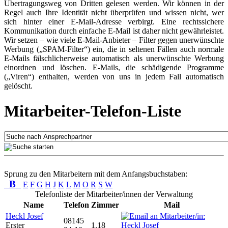
Übertragungsweg von Dritten gelesen werden. Wir können in der
Regel auch Ihre Identität nicht überprüfen und wissen nicht, wer
sich hinter einer E-Mail-Adresse verbirgt. Eine rechtssichere
Kommunikation durch einfache E-Mail ist daher nicht gewährleistet.
Wir setzen – wie viele E-Mail-Anbieter – Filter gegen unerwünschte
Werbung („SPAM-Filter“) ein, die in seltenen Fällen auch normale
E-Mails fälschlicherweise automatisch als unerwünschte Werbung
einordnen und löschen. E-Mails, die schädigende Programme
(„Viren“) enthalten, werden von uns in jedem Fall automatisch
gelöscht.
Mitarbeiter-Telefon-Liste
Sprung zu den Mitarbeitern mit dem Anfangsbuchstaben:
B
E
F
G
H
J
K
L
M
O
R
S
W
Telefonliste der Mitarbeiter/innen der Verwaltung
Name
Telefon
Zimmer
Mail
Heckl Josef
08145
Erster
1.18