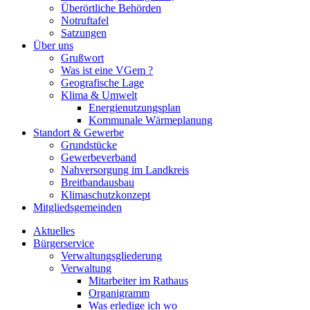
Überörtliche Behörden
Notruftafel
Satzungen
Über uns
Grußwort
Was ist eine VGem ?
Geografische Lage
Klima & Umwelt
Energienutzungsplan
Kommunale Wärmeplanung
Standort & Gewerbe
Grundstücke
Gewerbeverband
Nahversorgung im Landkreis
Breitbandausbau
Klimaschutzkonzept
Mitgliedsgemeinden
Aktuelles
Bürgerservice
Verwaltungsgliederung
Verwaltung
Mitarbeiter im Rathaus
Organigramm
Was erledige ich wo