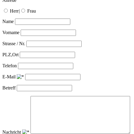
Anrede
Herr
|
Frau
Name
Vorname
Strasse / Nr.
PLZ,Ort
Telefon
E-Mail
Betreff
Nachricht