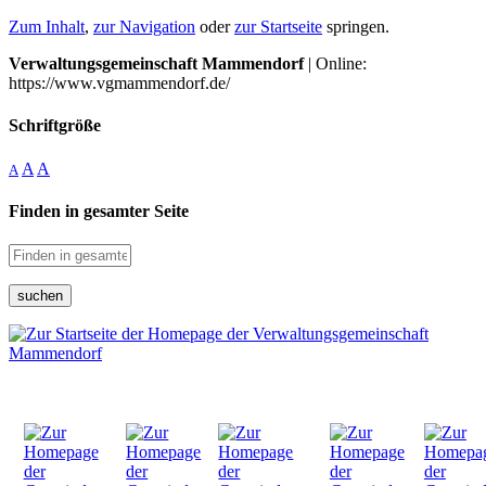
Zum Inhalt
,
zur Navigation
oder
zur Startseite
springen.
Verwaltungsgemeinschaft Mammendorf
| Online:
https://www.vgmammendorf.de/
Schriftgröße
A
A
A
Finden in gesamter Seite
suchen