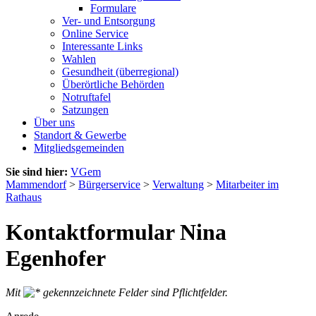
Formulare
Ver- und Entsorgung
Online Service
Interessante Links
Wahlen
Gesundheit (überregional)
Überörtliche Behörden
Notruftafel
Satzungen
Über uns
Standort & Gewerbe
Mitgliedsgemeinden
Sie sind hier:
VGem
Mammendorf
>
Bürgerservice
>
Verwaltung
>
Mitarbeiter im
Rathaus
Kontaktformular Nina
Egenhofer
Mit
gekennzeichnete Felder sind Pflichtfelder.