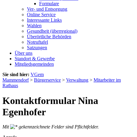
Formulare
Ver- und Entsorgung
Online Service
Interessante Links
Wahlen
Gesundheit (überregional)
Überörtliche Behörden
Notruftafel
Satzungen
Über uns
Standort & Gewerbe
Mitgliedsgemeinden
Sie sind hier:
VGem
Mammendorf
>
Bürgerservice
>
Verwaltung
>
Mitarbeiter im
Rathaus
Kontaktformular Nina
Egenhofer
Mit
gekennzeichnete Felder sind Pflichtfelder.