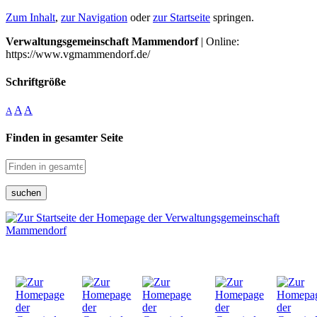
Zum Inhalt
,
zur Navigation
oder
zur Startseite
springen.
Verwaltungsgemeinschaft Mammendorf
| Online:
https://www.vgmammendorf.de/
Schriftgröße
A
A
A
Finden in gesamter Seite
suchen