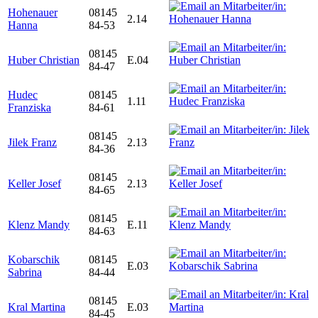
Hohenauer
08145
2.14
Hanna
84-53
08145
Huber Christian
E.04
84-47
Hudec
08145
1.11
Franziska
84-61
08145
Jilek Franz
2.13
84-36
08145
Keller Josef
2.13
84-65
08145
Klenz Mandy
E.11
84-63
Kobarschik
08145
E.03
Sabrina
84-44
08145
Kral Martina
E.03
84-45