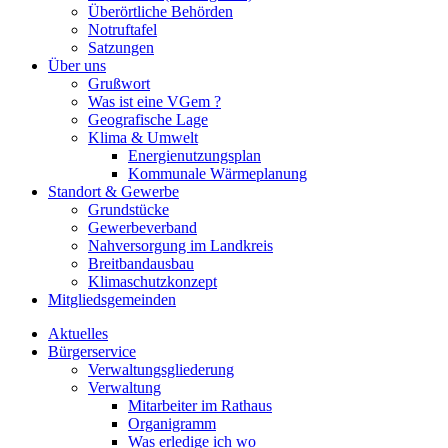
Überörtliche Behörden
Notruftafel
Satzungen
Über uns
Grußwort
Was ist eine VGem ?
Geografische Lage
Klima & Umwelt
Energienutzungsplan
Kommunale Wärmeplanung
Standort & Gewerbe
Grundstücke
Gewerbeverband
Nahversorgung im Landkreis
Breitbandausbau
Klimaschutzkonzept
Mitgliedsgemeinden
Aktuelles
Bürgerservice
Verwaltungsgliederung
Verwaltung
Mitarbeiter im Rathaus
Organigramm
Was erledige ich wo