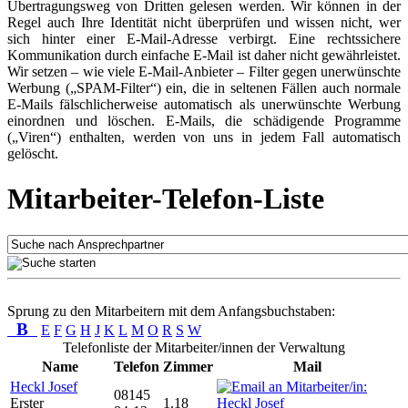
Übertragungsweg von Dritten gelesen werden. Wir können in der
Regel auch Ihre Identität nicht überprüfen und wissen nicht, wer
sich hinter einer E-Mail-Adresse verbirgt. Eine rechtssichere
Kommunikation durch einfache E-Mail ist daher nicht gewährleistet.
Wir setzen – wie viele E-Mail-Anbieter – Filter gegen unerwünschte
Werbung („SPAM-Filter“) ein, die in seltenen Fällen auch normale
E-Mails fälschlicherweise automatisch als unerwünschte Werbung
einordnen und löschen. E-Mails, die schädigende Programme
(„Viren“) enthalten, werden von uns in jedem Fall automatisch
gelöscht.
Mitarbeiter-Telefon-Liste
Sprung zu den Mitarbeitern mit dem Anfangsbuchstaben:
B
E
F
G
H
J
K
L
M
O
R
S
W
Telefonliste der Mitarbeiter/innen der Verwaltung
Name
Telefon
Zimmer
Mail
Heckl Josef
08145
Erster
1.18