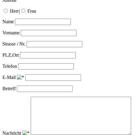
Anrede
Herr
|
Frau
Name
Vorname
Strasse / Nr.
PLZ,Ort
Telefon
E-Mail
Betreff
Nachricht