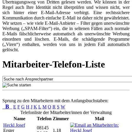
Übertragungsweg von Dritten gelesen werden. Wir können in der
Regel auch Ihre Identität nicht überprüfen und wissen nicht, wer
sich hinter einer E-Mail-Adresse verbirgt. Eine rechtssichere
Kommunikation durch einfache E-Mail ist daher nicht gewährleistet.
Wir setzen – wie viele E-Mail-Anbieter – Filter gegen unerwünschte
Werbung („SPAM-Filter“) ein, die in seltenen Fällen auch normale
E-Mails fälschlicherweise automatisch als unerwünschte Werbung
einordnen und löschen. E-Mails, die schädigende Programme
(„Viren“) enthalten, werden von uns in jedem Fall automatisch
gelöscht.
Mitarbeiter-Telefon-Liste
Sprung zu den Mitarbeitern mit dem Anfangsbuchstaben:
B
E
F
G
H
J
K
L
M
O
R
S
W
Telefonliste der Mitarbeiter/innen der Verwaltung
Name
Telefon
Zimmer
Mail
Heckl Josef
08145
Erster
1.18