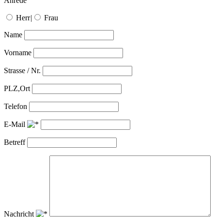
Anrede
Herr
|
Frau
Name
Vorname
Strasse / Nr.
PLZ,Ort
Telefon
E-Mail
Betreff
Nachricht