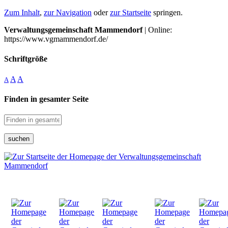
Zum Inhalt
,
zur Navigation
oder
zur Startseite
springen.
Verwaltungsgemeinschaft Mammendorf
| Online:
https://www.vgmammendorf.de/
Schriftgröße
A
A
A
Finden in gesamter Seite
suchen