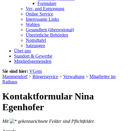
Formulare
Ver- und Entsorgung
Online Service
Interessante Links
Wahlen
Gesundheit (überregional)
Überörtliche Behörden
Notruftafel
Satzungen
Über uns
Standort & Gewerbe
Mitgliedsgemeinden
Sie sind hier:
VGem
Mammendorf
>
Bürgerservice
>
Verwaltung
>
Mitarbeiter im
Rathaus
Kontaktformular Nina
Egenhofer
Mit
gekennzeichnete Felder sind Pflichtfelder.