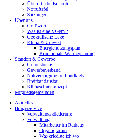
Überörtliche Behörden
Notruftafel
Satzungen
Über uns
Grußwort
Was ist eine VGem ?
Geografische Lage
Klima & Umwelt
Energienutzungsplan
Kommunale Wärmeplanung
Standort & Gewerbe
Grundstücke
Gewerbeverband
Nahversorgung im Landkreis
Breitbandausbau
Klimaschutzkonzept
Mitgliedsgemeinden
Aktuelles
Bürgerservice
Verwaltungsgliederung
Verwaltung
Mitarbeiter im Rathaus
Organigramm
Was erledige ich wo