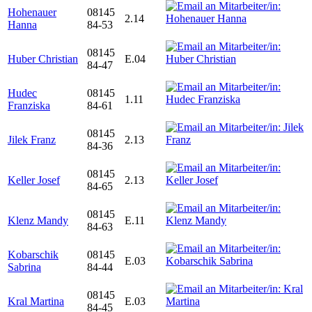
Hohenauer
08145
2.14
Hanna
84-53
08145
Huber Christian
E.04
84-47
Hudec
08145
1.11
Franziska
84-61
08145
Jilek Franz
2.13
84-36
08145
Keller Josef
2.13
84-65
08145
Klenz Mandy
E.11
84-63
Kobarschik
08145
E.03
Sabrina
84-44
08145
Kral Martina
E.03
84-45