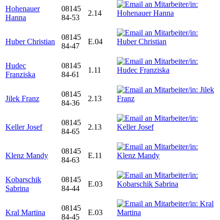
Hohenauer
08145
2.14
Hanna
84-53
08145
Huber Christian
E.04
84-47
Hudec
08145
1.11
Franziska
84-61
08145
Jilek Franz
2.13
84-36
08145
Keller Josef
2.13
84-65
08145
Klenz Mandy
E.11
84-63
Kobarschik
08145
E.03
Sabrina
84-44
08145
Kral Martina
E.03
84-45