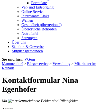
Formulare
Ver- und Entsorgung
Online Service
Interessante Links
Wahlen
Gesundheit (überregional)
Überörtliche Behörden
Notruftafel
Satzungen
Über uns
Standort & Gewerbe
Mitgliedsgemeinden
Sie sind hier:
VGem
Mammendorf
>
Bürgerservice
>
Verwaltung
>
Mitarbeiter im
Rathaus
Kontaktformular Nina
Egenhofer
Mit
gekennzeichnete Felder sind Pflichtfelder.