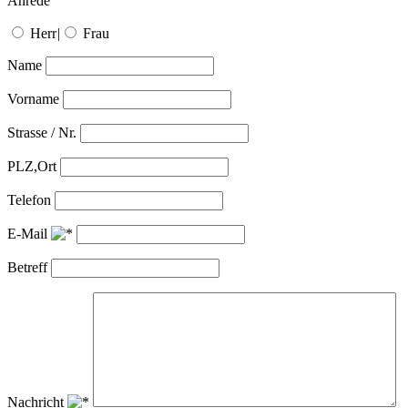
Anrede
Herr
|
Frau
Name
Vorname
Strasse / Nr.
PLZ,Ort
Telefon
E-Mail
Betreff
Nachricht