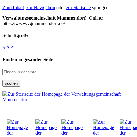
Zum Inhalt
,
zur Navigation
oder
zur Startseite
springen.
Verwaltungsgemeinschaft Mammendorf
| Online:
https://www.vgmammendorf.de/
Schriftgröße
A
A
A
Finden in gesamter Seite
suchen