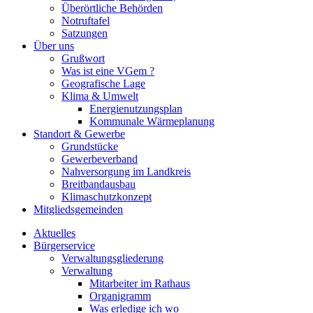
Überörtliche Behörden
Notruftafel
Satzungen
Über uns
Grußwort
Was ist eine VGem ?
Geografische Lage
Klima & Umwelt
Energienutzungsplan
Kommunale Wärmeplanung
Standort & Gewerbe
Grundstücke
Gewerbeverband
Nahversorgung im Landkreis
Breitbandausbau
Klimaschutzkonzept
Mitgliedsgemeinden
Aktuelles
Bürgerservice
Verwaltungsgliederung
Verwaltung
Mitarbeiter im Rathaus
Organigramm
Was erledige ich wo