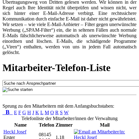
Übertragungsweg von Dritten gelesen werden. Wir können in der
Regel auch Ihre Identität nicht überprüfen und wissen nicht, wer
sich hinter einer E-Mail-Adresse verbirgt. Eine rechtssichere
Kommunikation durch einfache E-Mail ist daher nicht gewährleistet.
Wir setzen – wie viele E-Mail-Anbieter – Filter gegen unerwünschte
Werbung („SPAM-Filter“) ein, die in seltenen Fällen auch normale
E-Mails fälschlicherweise automatisch als unerwünschte Werbung
einordnen und löschen. E-Mails, die schädigende Programme
(„Viren“) enthalten, werden von uns in jedem Fall automatisch
gelöscht.
Mitarbeiter-Telefon-Liste
Sprung zu den Mitarbeitern mit dem Anfangsbuchstaben:
B
E
F
G
H
J
K
L
M
O
R
S
W
Telefonliste der Mitarbeiter/innen der Verwaltung
Name
Telefon
Zimmer
Mail
Heckl Josef
08145
Erster
1.18