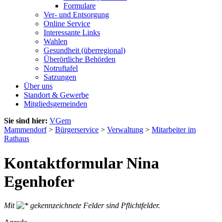
Formulare
Ver- und Entsorgung
Online Service
Interessante Links
Wahlen
Gesundheit (überregional)
Überörtliche Behörden
Notruftafel
Satzungen
Über uns
Standort & Gewerbe
Mitgliedsgemeinden
Sie sind hier:
VGem
Mammendorf
>
Bürgerservice
>
Verwaltung
>
Mitarbeiter im
Rathaus
Kontaktformular Nina
Egenhofer
Mit
gekennzeichnete Felder sind Pflichtfelder.