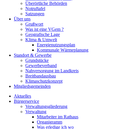
Überörtliche Behörden
Notruftafel
Satzungen
Über uns
Grußwort
Was ist eine VGem ?
Geografische Lage
Klima & Umwelt
Energienutzungsplan
Kommunale Wärmeplanung
Standort & Gewerbe
Grundstücke
Gewerbeverband
Nahversorgung im Landkreis
Breitbandausbau
Klimaschutzkonzept
Mitgliedsgemeinden
Aktuelles
Bürgerservice
Verwaltungsgliederung
Verwaltung
Mitarbeiter im Rathaus
Organigramm
Was erledige ich wo