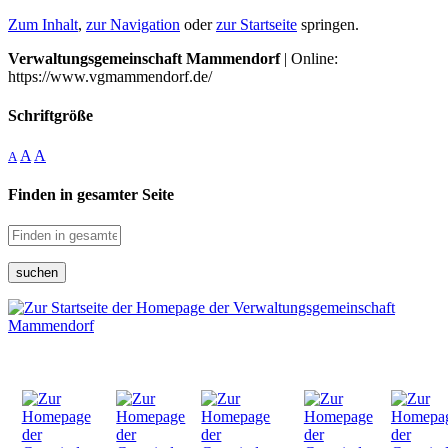
Zum Inhalt
,
zur Navigation
oder
zur Startseite
springen.
Verwaltungsgemeinschaft Mammendorf
| Online:
https://www.vgmammendorf.de/
Schriftgröße
A
A
A
Finden in gesamter Seite
suchen