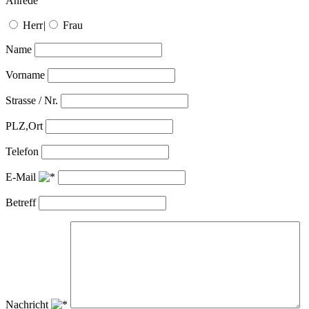
Anrede
Herr
|
Frau
Name
Vorname
Strasse / Nr.
PLZ,Ort
Telefon
E-Mail
Betreff
Nachricht