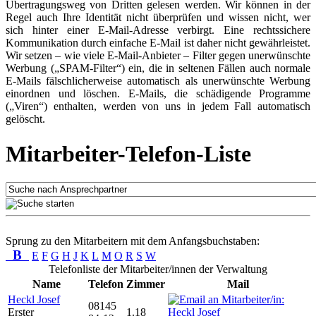
Übertragungsweg von Dritten gelesen werden. Wir können in der
Regel auch Ihre Identität nicht überprüfen und wissen nicht, wer
sich hinter einer E-Mail-Adresse verbirgt. Eine rechtssichere
Kommunikation durch einfache E-Mail ist daher nicht gewährleistet.
Wir setzen – wie viele E-Mail-Anbieter – Filter gegen unerwünschte
Werbung („SPAM-Filter“) ein, die in seltenen Fällen auch normale
E-Mails fälschlicherweise automatisch als unerwünschte Werbung
einordnen und löschen. E-Mails, die schädigende Programme
(„Viren“) enthalten, werden von uns in jedem Fall automatisch
gelöscht.
Mitarbeiter-Telefon-Liste
Sprung zu den Mitarbeitern mit dem Anfangsbuchstaben:
B
E
F
G
H
J
K
L
M
O
R
S
W
Telefonliste der Mitarbeiter/innen der Verwaltung
Name
Telefon
Zimmer
Mail
Heckl Josef
08145
Erster
1.18