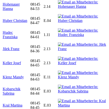
Hohenauer
08145
2.14
Hanna
84-53
08145
Huber Christian
E.04
84-47
Hudec
08145
1.11
Franziska
84-61
08145
Jilek Franz
2.13
84-36
08145
Keller Josef
2.13
84-65
08145
Klenz Mandy
E.11
84-63
Kobarschik
08145
E.03
Sabrina
84-44
08145
Kral Martina
E.03
84-45