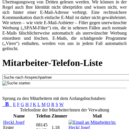
Übertragungsweg von Dritten gelesen werden. Wir können in der
Regel auch Ihre Identität nicht überprüfen und wissen nicht, wer
sich hinter einer E-Mail-Adresse verbirgt. Eine rechtssichere
Kommunikation durch einfache E-Mail ist daher nicht gewährleistet.
Wir setzen – wie viele E-Mail-Anbieter – Filter gegen unerwünschte
Werbung („SPAM-Filter“) ein, die in seltenen Fällen auch normale
E-Mails fälschlicherweise automatisch als unerwünschte Werbung
einordnen und löschen. E-Mails, die schädigende Programme
(„Viren“) enthalten, werden von uns in jedem Fall automatisch
gelöscht.
Mitarbeiter-Telefon-Liste
Sprung zu den Mitarbeitern mit dem Anfangsbuchstaben:
B
E
F
G
H
J
K
L
M
O
R
S
W
Telefonliste der Mitarbeiter/innen der Verwaltung
Name
Telefon
Zimmer
Mail
Heckl Josef
08145
Erster
1.18