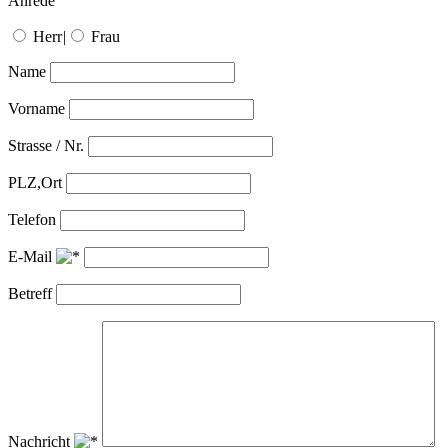
Anrede
Herr
|
Frau
Name
Vorname
Strasse / Nr.
PLZ,Ort
Telefon
E-Mail
Betreff
Nachricht