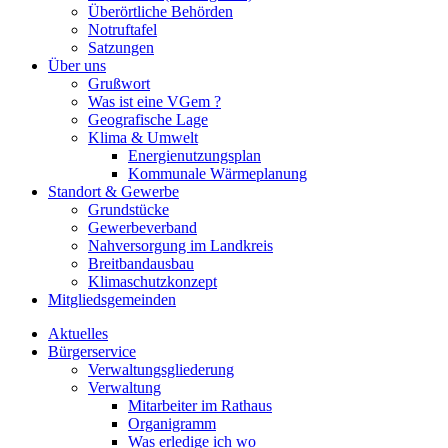
Überörtliche Behörden
Notruftafel
Satzungen
Über uns
Grußwort
Was ist eine VGem ?
Geografische Lage
Klima & Umwelt
Energienutzungsplan
Kommunale Wärmeplanung
Standort & Gewerbe
Grundstücke
Gewerbeverband
Nahversorgung im Landkreis
Breitbandausbau
Klimaschutzkonzept
Mitgliedsgemeinden
Aktuelles
Bürgerservice
Verwaltungsgliederung
Verwaltung
Mitarbeiter im Rathaus
Organigramm
Was erledige ich wo