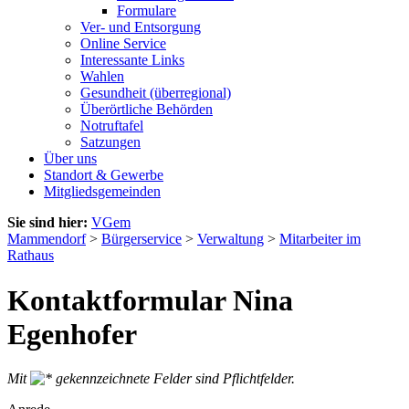
Formulare
Ver- und Entsorgung
Online Service
Interessante Links
Wahlen
Gesundheit (überregional)
Überörtliche Behörden
Notruftafel
Satzungen
Über uns
Standort & Gewerbe
Mitgliedsgemeinden
Sie sind hier:
VGem
Mammendorf
>
Bürgerservice
>
Verwaltung
>
Mitarbeiter im
Rathaus
Kontaktformular Nina
Egenhofer
Mit
gekennzeichnete Felder sind Pflichtfelder.