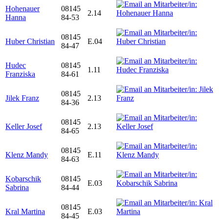
Hohenauer
08145
2.14
Hanna
84-53
08145
Huber Christian
E.04
84-47
Hudec
08145
1.11
Franziska
84-61
08145
Jilek Franz
2.13
84-36
08145
Keller Josef
2.13
84-65
08145
Klenz Mandy
E.11
84-63
Kobarschik
08145
E.03
Sabrina
84-44
08145
Kral Martina
E.03
84-45