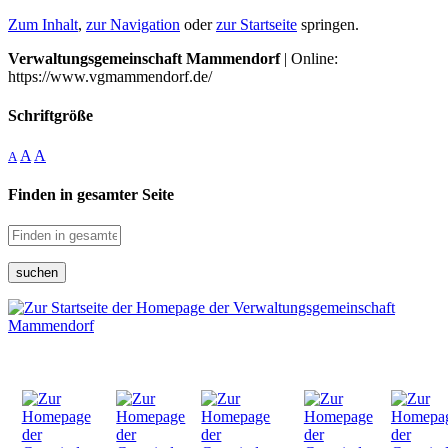
Zum Inhalt
,
zur Navigation
oder
zur Startseite
springen.
Verwaltungsgemeinschaft Mammendorf
| Online:
https://www.vgmammendorf.de/
Schriftgröße
A
A
A
Finden in gesamter Seite
suchen