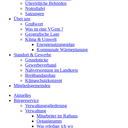
Überörtliche Behörden
Notruftafel
Satzungen
Über uns
Grußwort
Was ist eine VGem ?
Geografische Lage
Klima & Umwelt
Energienutzungsplan
Kommunale Wärmeplanung
Standort & Gewerbe
Grundstücke
Gewerbeverband
Nahversorgung im Landkreis
Breitbandausbau
Klimaschutzkonzept
Mitgliedsgemeinden
Aktuelles
Bürgerservice
Verwaltungsgliederung
Verwaltung
Mitarbeiter im Rathaus
Organigramm
Was erledige ich wo