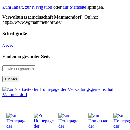
Zum Inhalt
,
zur Navigation
oder
zur Startseite
springen.
Verwaltungsgemeinschaft Mammendorf
| Online:
https://www.vgmammendorf.de/
Schriftgröße
A
A
A
Finden in gesamter Seite
suchen