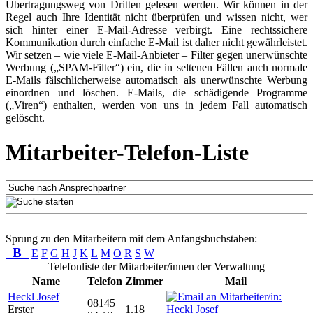
Übertragungsweg von Dritten gelesen werden. Wir können in der
Regel auch Ihre Identität nicht überprüfen und wissen nicht, wer
sich hinter einer E-Mail-Adresse verbirgt. Eine rechtssichere
Kommunikation durch einfache E-Mail ist daher nicht gewährleistet.
Wir setzen – wie viele E-Mail-Anbieter – Filter gegen unerwünschte
Werbung („SPAM-Filter“) ein, die in seltenen Fällen auch normale
E-Mails fälschlicherweise automatisch als unerwünschte Werbung
einordnen und löschen. E-Mails, die schädigende Programme
(„Viren“) enthalten, werden von uns in jedem Fall automatisch
gelöscht.
Mitarbeiter-Telefon-Liste
Sprung zu den Mitarbeitern mit dem Anfangsbuchstaben:
B
E
F
G
H
J
K
L
M
O
R
S
W
Telefonliste der Mitarbeiter/innen der Verwaltung
Name
Telefon
Zimmer
Mail
Heckl Josef
08145
Erster
1.18