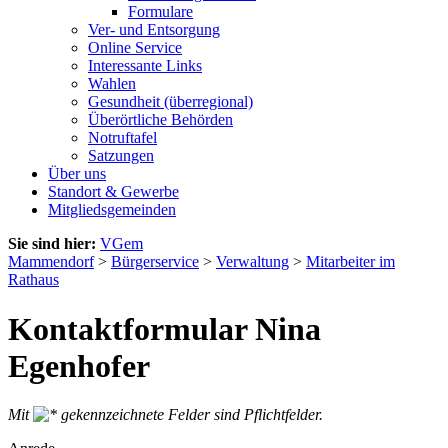
Formulare
Ver- und Entsorgung
Online Service
Interessante Links
Wahlen
Gesundheit (überregional)
Überörtliche Behörden
Notruftafel
Satzungen
Über uns
Standort & Gewerbe
Mitgliedsgemeinden
Sie sind hier:
VGem
Mammendorf
>
Bürgerservice
>
Verwaltung
>
Mitarbeiter im
Rathaus
Kontaktformular Nina
Egenhofer
Mit
gekennzeichnete Felder sind Pflichtfelder.