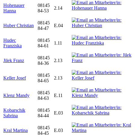
Hohenauer
08145
2.14
Hanna
84-53
08145
Huber Christian
E.04
84-47
Hudec
08145
1.11
Franziska
84-61
08145
Jilek Franz
2.13
84-36
08145
Keller Josef
2.13
84-65
08145
Klenz Mandy
E.11
84-63
Kobarschik
08145
E.03
Sabrina
84-44
08145
Kral Martina
E.03
84-45