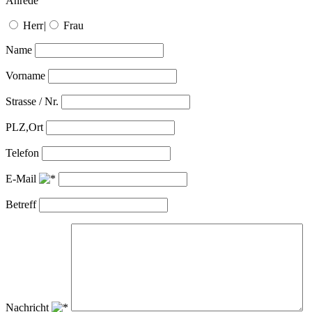
Anrede
Herr
|
Frau
Name
Vorname
Strasse / Nr.
PLZ,Ort
Telefon
E-Mail
Betreff
Nachricht