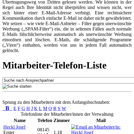
Übertragungsweg von Dritten gelesen werden. Wir können in der
Regel auch Ihre Identität nicht überprüfen und wissen nicht, wer
sich hinter einer E-Mail-Adresse verbirgt. Eine rechtssichere
Kommunikation durch einfache E-Mail ist daher nicht gewährleistet.
Wir setzen – wie viele E-Mail-Anbieter – Filter gegen unerwünschte
Werbung („SPAM-Filter“) ein, die in seltenen Fällen auch normale
E-Mails fälschlicherweise automatisch als unerwünschte Werbung
einordnen und löschen. E-Mails, die schädigende Programme
(„Viren“) enthalten, werden von uns in jedem Fall automatisch
gelöscht.
Mitarbeiter-Telefon-Liste
Sprung zu den Mitarbeitern mit dem Anfangsbuchstaben:
B
E
F
G
H
J
K
L
M
O
R
S
W
Telefonliste der Mitarbeiter/innen der Verwaltung
Name
Telefon
Zimmer
Mail
Heckl Josef
08145
Erster
1.18