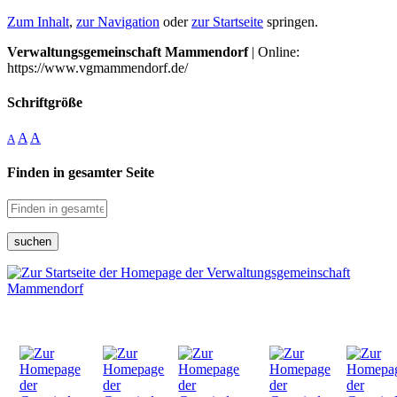
Zum Inhalt
,
zur Navigation
oder
zur Startseite
springen.
Verwaltungsgemeinschaft Mammendorf
| Online:
https://www.vgmammendorf.de/
Schriftgröße
A
A
A
Finden in gesamter Seite
suchen