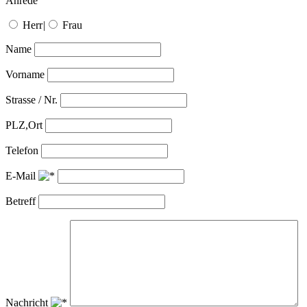
Anrede
Herr
|
Frau
Name
Vorname
Strasse / Nr.
PLZ,Ort
Telefon
E-Mail
Betreff
Nachricht