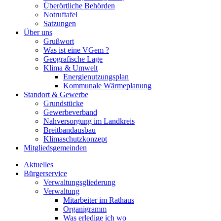
Überörtliche Behörden
Notruftafel
Satzungen
Über uns
Grußwort
Was ist eine VGem ?
Geografische Lage
Klima & Umwelt
Energienutzungsplan
Kommunale Wärmeplanung
Standort & Gewerbe
Grundstücke
Gewerbeverband
Nahversorgung im Landkreis
Breitbandausbau
Klimaschutzkonzept
Mitgliedsgemeinden
Aktuelles
Bürgerservice
Verwaltungsgliederung
Verwaltung
Mitarbeiter im Rathaus
Organigramm
Was erledige ich wo