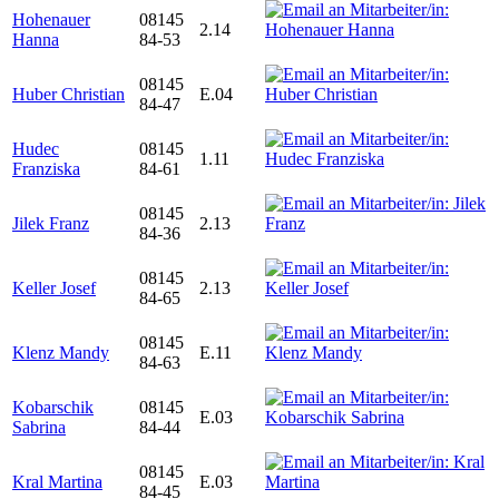
Hohenauer
08145
2.14
Hanna
84-53
08145
Huber Christian
E.04
84-47
Hudec
08145
1.11
Franziska
84-61
08145
Jilek Franz
2.13
84-36
08145
Keller Josef
2.13
84-65
08145
Klenz Mandy
E.11
84-63
Kobarschik
08145
E.03
Sabrina
84-44
08145
Kral Martina
E.03
84-45