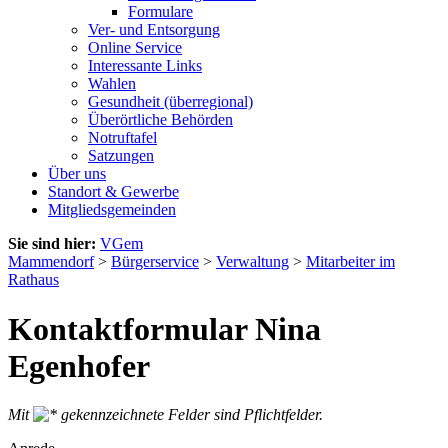
Formulare
Ver- und Entsorgung
Online Service
Interessante Links
Wahlen
Gesundheit (überregional)
Überörtliche Behörden
Notruftafel
Satzungen
Über uns
Standort & Gewerbe
Mitgliedsgemeinden
Sie sind hier:
VGem
Mammendorf
>
Bürgerservice
>
Verwaltung
>
Mitarbeiter im
Rathaus
Kontaktformular Nina
Egenhofer
Mit
gekennzeichnete Felder sind Pflichtfelder.