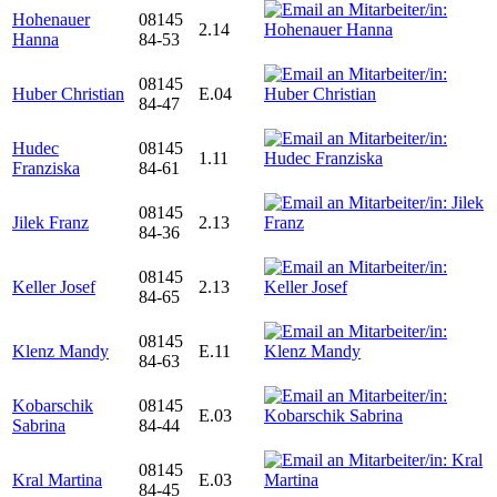
Hohenauer
08145
2.14
Hanna
84-53
08145
Huber Christian
E.04
84-47
Hudec
08145
1.11
Franziska
84-61
08145
Jilek Franz
2.13
84-36
08145
Keller Josef
2.13
84-65
08145
Klenz Mandy
E.11
84-63
Kobarschik
08145
E.03
Sabrina
84-44
08145
Kral Martina
E.03
84-45