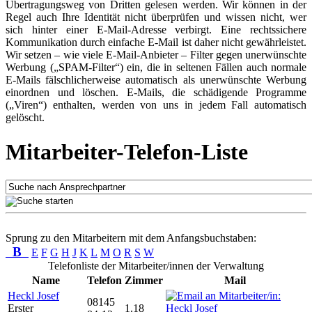
Übertragungsweg von Dritten gelesen werden. Wir können in der
Regel auch Ihre Identität nicht überprüfen und wissen nicht, wer
sich hinter einer E-Mail-Adresse verbirgt. Eine rechtssichere
Kommunikation durch einfache E-Mail ist daher nicht gewährleistet.
Wir setzen – wie viele E-Mail-Anbieter – Filter gegen unerwünschte
Werbung („SPAM-Filter“) ein, die in seltenen Fällen auch normale
E-Mails fälschlicherweise automatisch als unerwünschte Werbung
einordnen und löschen. E-Mails, die schädigende Programme
(„Viren“) enthalten, werden von uns in jedem Fall automatisch
gelöscht.
Mitarbeiter-Telefon-Liste
Sprung zu den Mitarbeitern mit dem Anfangsbuchstaben:
B
E
F
G
H
J
K
L
M
O
R
S
W
Telefonliste der Mitarbeiter/innen der Verwaltung
Name
Telefon
Zimmer
Mail
Heckl Josef
08145
Erster
1.18