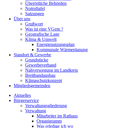
Überörtliche Behörden
Notruftafel
Satzungen
Über uns
Grußwort
Was ist eine VGem ?
Geografische Lage
Klima & Umwelt
Energienutzungsplan
Kommunale Wärmeplanung
Standort & Gewerbe
Grundstücke
Gewerbeverband
Nahversorgung im Landkreis
Breitbandausbau
Klimaschutzkonzept
Mitgliedsgemeinden
Aktuelles
Bürgerservice
Verwaltungsgliederung
Verwaltung
Mitarbeiter im Rathaus
Organigramm
Was erledige ich wo