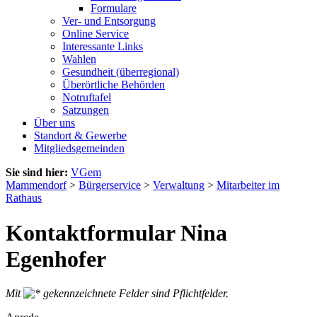
Formulare
Ver- und Entsorgung
Online Service
Interessante Links
Wahlen
Gesundheit (überregional)
Überörtliche Behörden
Notruftafel
Satzungen
Über uns
Standort & Gewerbe
Mitgliedsgemeinden
Sie sind hier:
VGem
Mammendorf
>
Bürgerservice
>
Verwaltung
>
Mitarbeiter im
Rathaus
Kontaktformular Nina
Egenhofer
Mit
gekennzeichnete Felder sind Pflichtfelder.