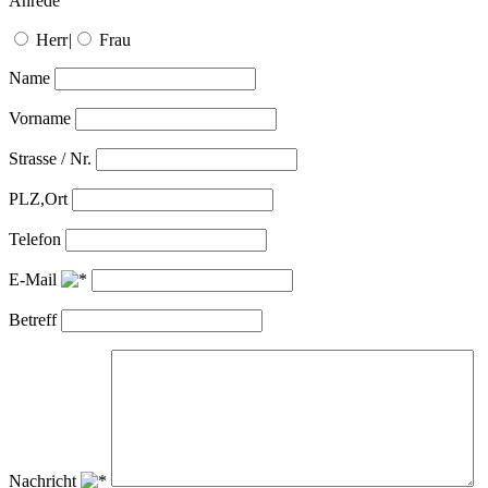
Anrede
Herr
|
Frau
Name
Vorname
Strasse / Nr.
PLZ,Ort
Telefon
E-Mail
Betreff
Nachricht