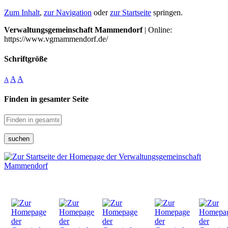
Zum Inhalt
,
zur Navigation
oder
zur Startseite
springen.
Verwaltungsgemeinschaft Mammendorf
| Online:
https://www.vgmammendorf.de/
Schriftgröße
A
A
A
Finden in gesamter Seite
suchen