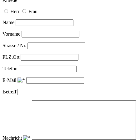
Anrede
Herr
|
Frau
Name
Vorname
Strasse / Nr.
PLZ,Ort
Telefon
E-Mail
Betreff
Nachricht