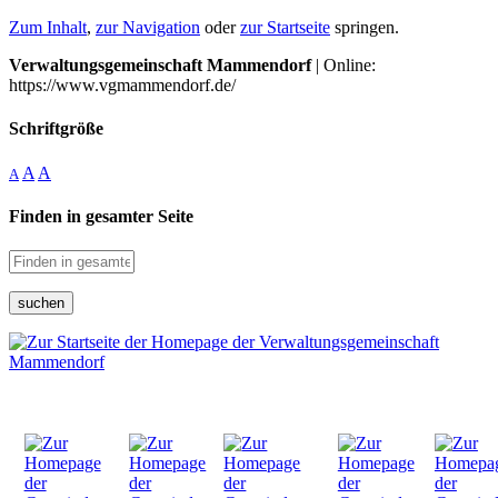
Zum Inhalt
,
zur Navigation
oder
zur Startseite
springen.
Verwaltungsgemeinschaft Mammendorf
| Online:
https://www.vgmammendorf.de/
Schriftgröße
A
A
A
Finden in gesamter Seite
suchen