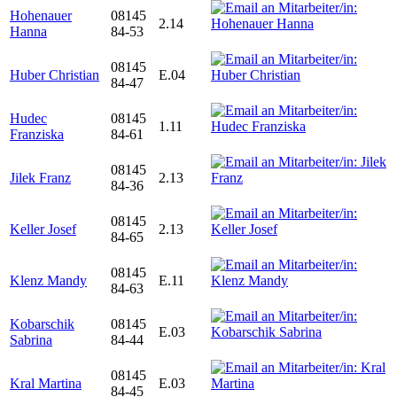
Hohenauer
08145
2.14
Hanna
84-53
08145
Huber Christian
E.04
84-47
Hudec
08145
1.11
Franziska
84-61
08145
Jilek Franz
2.13
84-36
08145
Keller Josef
2.13
84-65
08145
Klenz Mandy
E.11
84-63
Kobarschik
08145
E.03
Sabrina
84-44
08145
Kral Martina
E.03
84-45