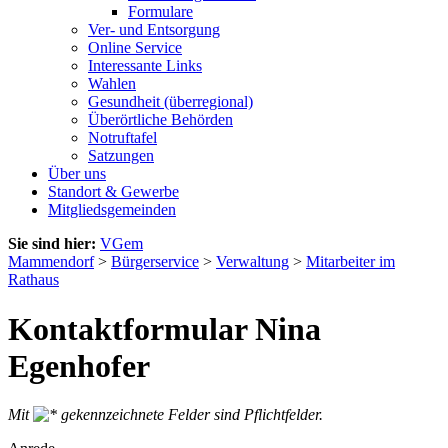
Formulare
Ver- und Entsorgung
Online Service
Interessante Links
Wahlen
Gesundheit (überregional)
Überörtliche Behörden
Notruftafel
Satzungen
Über uns
Standort & Gewerbe
Mitgliedsgemeinden
Sie sind hier:
VGem
Mammendorf
>
Bürgerservice
>
Verwaltung
>
Mitarbeiter im
Rathaus
Kontaktformular Nina
Egenhofer
Mit
gekennzeichnete Felder sind Pflichtfelder.