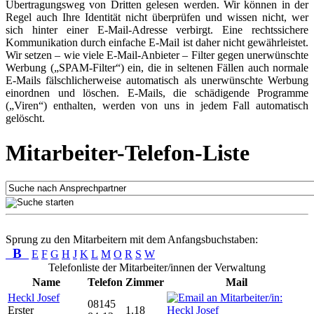
Übertragungsweg von Dritten gelesen werden. Wir können in der
Regel auch Ihre Identität nicht überprüfen und wissen nicht, wer
sich hinter einer E-Mail-Adresse verbirgt. Eine rechtssichere
Kommunikation durch einfache E-Mail ist daher nicht gewährleistet.
Wir setzen – wie viele E-Mail-Anbieter – Filter gegen unerwünschte
Werbung („SPAM-Filter“) ein, die in seltenen Fällen auch normale
E-Mails fälschlicherweise automatisch als unerwünschte Werbung
einordnen und löschen. E-Mails, die schädigende Programme
(„Viren“) enthalten, werden von uns in jedem Fall automatisch
gelöscht.
Mitarbeiter-Telefon-Liste
Sprung zu den Mitarbeitern mit dem Anfangsbuchstaben:
B
E
F
G
H
J
K
L
M
O
R
S
W
Telefonliste der Mitarbeiter/innen der Verwaltung
Name
Telefon
Zimmer
Mail
Heckl Josef
08145
Erster
1.18