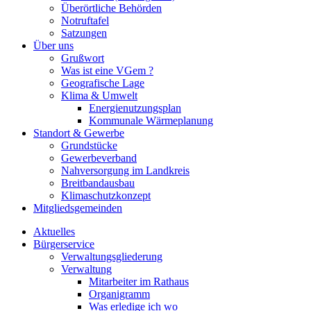
Überörtliche Behörden
Notruftafel
Satzungen
Über uns
Grußwort
Was ist eine VGem ?
Geografische Lage
Klima & Umwelt
Energienutzungsplan
Kommunale Wärmeplanung
Standort & Gewerbe
Grundstücke
Gewerbeverband
Nahversorgung im Landkreis
Breitbandausbau
Klimaschutzkonzept
Mitgliedsgemeinden
Aktuelles
Bürgerservice
Verwaltungsgliederung
Verwaltung
Mitarbeiter im Rathaus
Organigramm
Was erledige ich wo