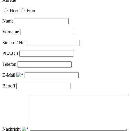
Anrede
Herr
|
Frau
Name
Vorname
Strasse / Nr.
PLZ,Ort
Telefon
E-Mail
Betreff
Nachricht