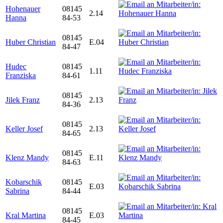
Hohenauer
08145
2.14
Hanna
84-53
08145
Huber Christian
E.04
84-47
Hudec
08145
1.11
Franziska
84-61
08145
Jilek Franz
2.13
84-36
08145
Keller Josef
2.13
84-65
08145
Klenz Mandy
E.11
84-63
Kobarschik
08145
E.03
Sabrina
84-44
08145
Kral Martina
E.03
84-45