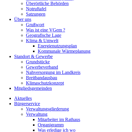
Überörtliche Behörden
Notruftafel
Satzungen
Über uns
Grußwort
Was ist eine VGem ?
Geografische Lage
Klima & Umwelt
Energienutzungsplan
Kommunale Wärmeplanung
Standort & Gewerbe
Grundstücke
Gewerbeverband
Nahversorgung im Landkreis
Breitbandausbau
Klimaschutzkonzept
Mitgliedsgemeinden
Aktuelles
Bürgerservice
Verwaltungsgliederung
Verwaltung
Mitarbeiter im Rathaus
Organigramm
Was erledige ich wo