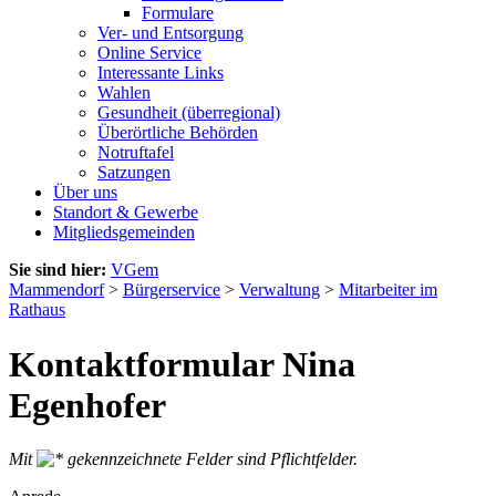
Formulare
Ver- und Entsorgung
Online Service
Interessante Links
Wahlen
Gesundheit (überregional)
Überörtliche Behörden
Notruftafel
Satzungen
Über uns
Standort & Gewerbe
Mitgliedsgemeinden
Sie sind hier:
VGem
Mammendorf
>
Bürgerservice
>
Verwaltung
>
Mitarbeiter im
Rathaus
Kontaktformular Nina
Egenhofer
Mit
gekennzeichnete Felder sind Pflichtfelder.