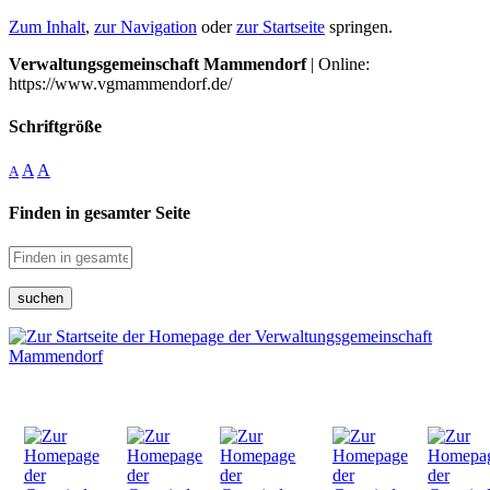
Zum Inhalt
,
zur Navigation
oder
zur Startseite
springen.
Verwaltungsgemeinschaft Mammendorf
| Online:
https://www.vgmammendorf.de/
Schriftgröße
A
A
A
Finden in gesamter Seite
suchen