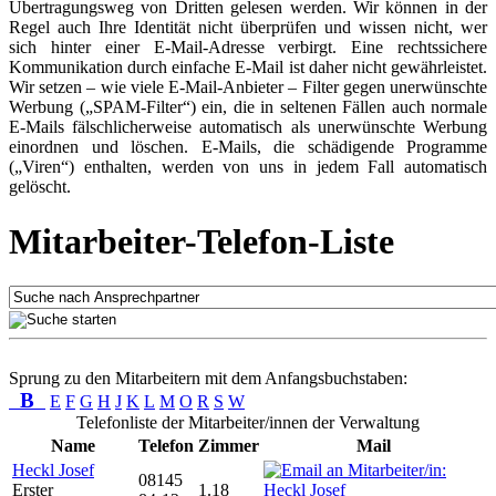
Übertragungsweg von Dritten gelesen werden. Wir können in der
Regel auch Ihre Identität nicht überprüfen und wissen nicht, wer
sich hinter einer E-Mail-Adresse verbirgt. Eine rechtssichere
Kommunikation durch einfache E-Mail ist daher nicht gewährleistet.
Wir setzen – wie viele E-Mail-Anbieter – Filter gegen unerwünschte
Werbung („SPAM-Filter“) ein, die in seltenen Fällen auch normale
E-Mails fälschlicherweise automatisch als unerwünschte Werbung
einordnen und löschen. E-Mails, die schädigende Programme
(„Viren“) enthalten, werden von uns in jedem Fall automatisch
gelöscht.
Mitarbeiter-Telefon-Liste
Sprung zu den Mitarbeitern mit dem Anfangsbuchstaben:
B
E
F
G
H
J
K
L
M
O
R
S
W
Telefonliste der Mitarbeiter/innen der Verwaltung
Name
Telefon
Zimmer
Mail
Heckl Josef
08145
Erster
1.18