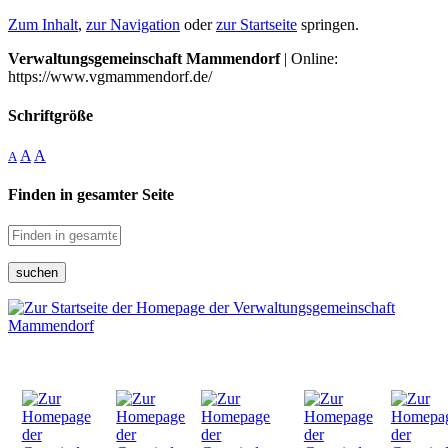
Zum Inhalt
,
zur Navigation
oder
zur Startseite
springen.
Verwaltungsgemeinschaft Mammendorf
| Online:
https://www.vgmammendorf.de/
Schriftgröße
A
A
A
Finden in gesamter Seite
suchen