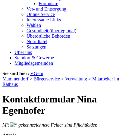
Formulare
Ver- und Entsorgung
Online Service
Interessante Links
Wahlen
Gesundheit (überregional)
Überörtliche Behörden
Notruftafel
Satzungen
Über uns
Standort & Gewerbe
Mitgliedsgemeinden
Sie sind hier:
VGem
Mammendorf
>
Bürgerservice
>
Verwaltung
>
Mitarbeiter im
Rathaus
Kontaktformular Nina
Egenhofer
Mit
gekennzeichnete Felder sind Pflichtfelder.