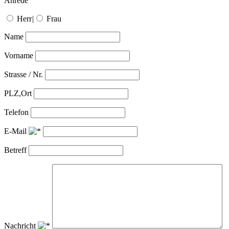
Anrede
Herr
|
Frau
Name
Vorname
Strasse / Nr.
PLZ,Ort
Telefon
E-Mail
Betreff
Nachricht