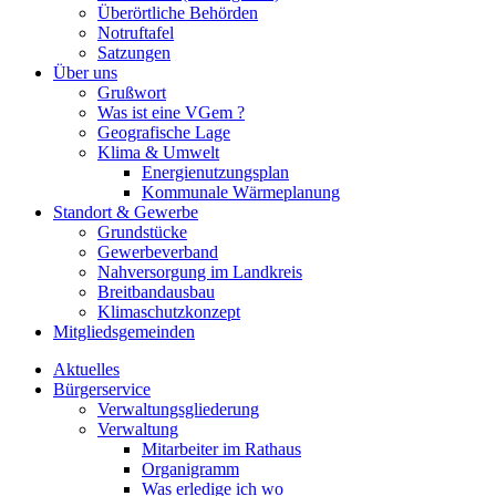
Überörtliche Behörden
Notruftafel
Satzungen
Über uns
Grußwort
Was ist eine VGem ?
Geografische Lage
Klima & Umwelt
Energienutzungsplan
Kommunale Wärmeplanung
Standort & Gewerbe
Grundstücke
Gewerbeverband
Nahversorgung im Landkreis
Breitbandausbau
Klimaschutzkonzept
Mitgliedsgemeinden
Aktuelles
Bürgerservice
Verwaltungsgliederung
Verwaltung
Mitarbeiter im Rathaus
Organigramm
Was erledige ich wo