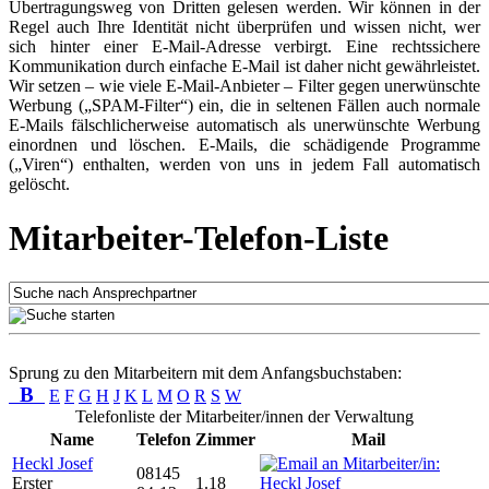
Übertragungsweg von Dritten gelesen werden. Wir können in der
Regel auch Ihre Identität nicht überprüfen und wissen nicht, wer
sich hinter einer E-Mail-Adresse verbirgt. Eine rechtssichere
Kommunikation durch einfache E-Mail ist daher nicht gewährleistet.
Wir setzen – wie viele E-Mail-Anbieter – Filter gegen unerwünschte
Werbung („SPAM-Filter“) ein, die in seltenen Fällen auch normale
E-Mails fälschlicherweise automatisch als unerwünschte Werbung
einordnen und löschen. E-Mails, die schädigende Programme
(„Viren“) enthalten, werden von uns in jedem Fall automatisch
gelöscht.
Mitarbeiter-Telefon-Liste
Sprung zu den Mitarbeitern mit dem Anfangsbuchstaben:
B
E
F
G
H
J
K
L
M
O
R
S
W
Telefonliste der Mitarbeiter/innen der Verwaltung
Name
Telefon
Zimmer
Mail
Heckl Josef
08145
Erster
1.18