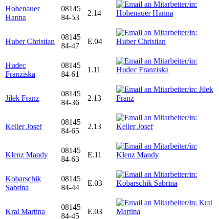
Hohenauer
08145
2.14
Hanna
84-53
08145
Huber Christian
E.04
84-47
Hudec
08145
1.11
Franziska
84-61
08145
Jilek Franz
2.13
84-36
08145
Keller Josef
2.13
84-65
08145
Klenz Mandy
E.11
84-63
Kobarschik
08145
E.03
Sabrina
84-44
08145
Kral Martina
E.03
84-45