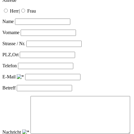
Anrede
Herr
|
Frau
Name
Vorname
Strasse / Nr.
PLZ,Ort
Telefon
E-Mail
Betreff
Nachricht