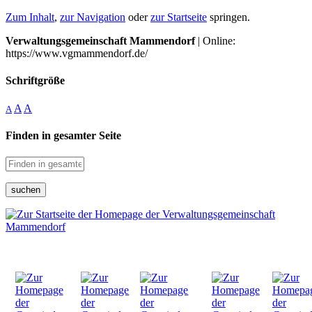
Zum Inhalt
,
zur Navigation
oder
zur Startseite
springen.
Verwaltungsgemeinschaft Mammendorf
| Online:
https://www.vgmammendorf.de/
Schriftgröße
A
A
A
Finden in gesamter Seite
suchen