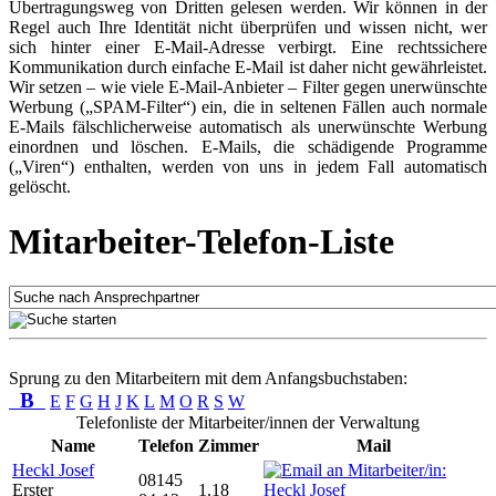
Übertragungsweg von Dritten gelesen werden. Wir können in der
Regel auch Ihre Identität nicht überprüfen und wissen nicht, wer
sich hinter einer E-Mail-Adresse verbirgt. Eine rechtssichere
Kommunikation durch einfache E-Mail ist daher nicht gewährleistet.
Wir setzen – wie viele E-Mail-Anbieter – Filter gegen unerwünschte
Werbung („SPAM-Filter“) ein, die in seltenen Fällen auch normale
E-Mails fälschlicherweise automatisch als unerwünschte Werbung
einordnen und löschen. E-Mails, die schädigende Programme
(„Viren“) enthalten, werden von uns in jedem Fall automatisch
gelöscht.
Mitarbeiter-Telefon-Liste
Sprung zu den Mitarbeitern mit dem Anfangsbuchstaben:
B
E
F
G
H
J
K
L
M
O
R
S
W
Telefonliste der Mitarbeiter/innen der Verwaltung
Name
Telefon
Zimmer
Mail
Heckl Josef
08145
Erster
1.18