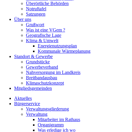
Überörtliche Behörden
Notruftafel
Satzungen
Über uns
Grußwort
Was ist eine VGem ?
Geografische Lage
Klima & Umwelt
Energienutzungsplan
Kommunale Wärmeplanung
Standort & Gewerbe
Grundstücke
Gewerbeverband
Nahversorgung im Landkreis
Breitbandausbau
Klimaschutzkonzept
Mitgliedsgemeinden
Aktuelles
Bürgerservice
Verwaltungsgliederung
Verwaltung
Mitarbeiter im Rathaus
Organigramm
Was erledige ich wo