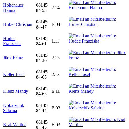
Hohenauer
08145
2.14
Hanna
84-53
08145
Huber Christian
E.04
84-47
Hudec
08145
1.11
Franziska
84-61
08145
Jilek Franz
2.13
84-36
08145
Keller Josef
2.13
84-65
08145
Klenz Mandy
E.11
84-63
Kobarschik
08145
E.03
Sabrina
84-44
08145
Kral Martina
E.03
84-45