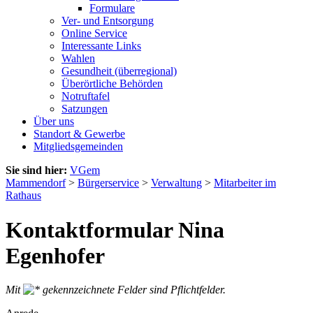
Formulare
Ver- und Entsorgung
Online Service
Interessante Links
Wahlen
Gesundheit (überregional)
Überörtliche Behörden
Notruftafel
Satzungen
Über uns
Standort & Gewerbe
Mitgliedsgemeinden
Sie sind hier:
VGem
Mammendorf
>
Bürgerservice
>
Verwaltung
>
Mitarbeiter im
Rathaus
Kontaktformular Nina
Egenhofer
Mit
gekennzeichnete Felder sind Pflichtfelder.